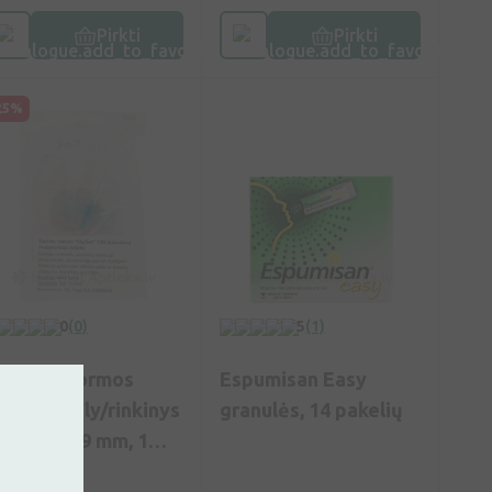
Pirkti
Pirkti
25%
0
(0)
5
(1)
rugelio formos
Espumisan Easy
ateteris Fly/rinkinys
granulės, 14 pakelių
3G 0,6 x 19 mm, 1
t.