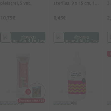
pleistrai, 5 vnt.
sterilus, 9 x 15 cm, 1
3
vnt.
10,75€
0,45€
2
Pirkti
Pirkti
-
Dovana nuo 49€
0
(0)
0
(0)