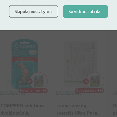
1,70€
8,87€
0
9,86€
(10% nuolaida)
Geriausia per 30 d.: 9,86€
Slapukų nustatymai
Su viskuo sutinku.
(-11%)
Pirkti
Pirkti
Dovana nuo 49€
Dovana nuo 49€
5
(1)
0
(0)
COMPEED vidutinio
Lipnus žaizdų
G
dydžio pūslių
tvarstis Ultra Pore,
p