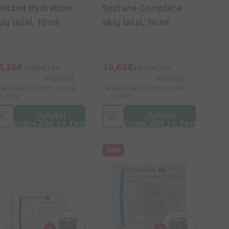
ystane Hydration
Systane Complete
ių lašai, 10 ml
akių lašai, 10 ml
4,36€
16,63€
16,89€
(15%
20,79€
(20%
nuolaida)
nuolaida)
Geriausia per 30 d.: 10,13€
Geriausia per 30 d.: 12,47€
(+42%)
(+34%)
Pirkti
Pirkti
-50%