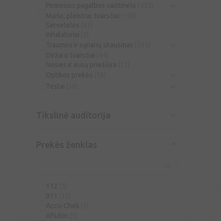
Pirmosios pagalbos vaistinėlė
(455)
Marlė, pleistrai, tvarsčiai
(198)
Servetėlės
(33)
Inhalatoriai
(5)
Traumos ir sąnarių skausmas
(185)
Diržai ir tvarsčiai
(44)
Nosies ir ausų priežiūra
(72)
Optikos prekės
(56)
Testai
(38)
Tikslinė auditorija
Prekės ženklas
112
(5)
911
(10)
Accu-Chek
(5)
Aflubin
(1)