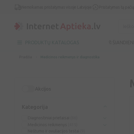
Nemokamas pristatymas visoje Latvijoje
Pristatymas tą pači
PRODUKTŲ KATALOGAS
🔖ŠIANDIEN
Pradžia
Medicinos reikmenys ir diagnostika
Akcijos
Kategorija
Diagnostiniai prietaisai
(86)
Medicinos reikmenys
(415)
Nėštumo ir ovuliacijos testai
(9)