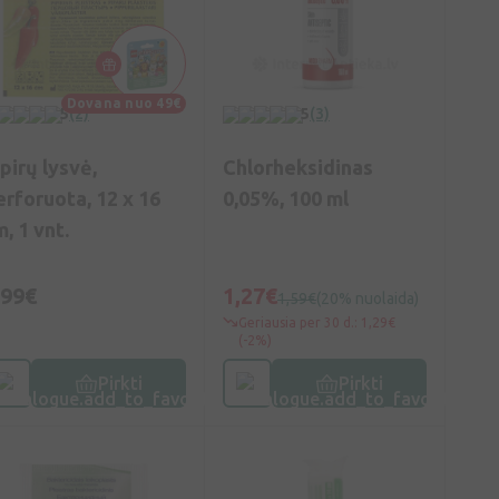
Dovana nuo 49€
5
(2)
5
(3)
pirų lysvė,
Chlorheksidinas
erforuota, 12 x 16
0,05%, 100 ml
, 1 vnt.
,99€
1,27€
1,59€
(20% nuolaida)
Geriausia per 30 d.: 1,29€
(-2%)
Pirkti
Pirkti