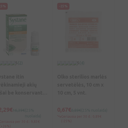
25%
-25%
5
(2)
5
(4)
ystane itin
Olko sterilios marlės
rėkinamieji akių
servetėlės, 10 cm x
ašai be konservantų,
10 cm, 5 vnt.
0 ml
2,29€
0,67€
16,39€
(25%
0,89€
(25% nuolaida)
nuolaida)
Geriausia per 30 d.: 0,89€
(-25%)
Geriausia per 30 d.: 9,83€
(+26%)