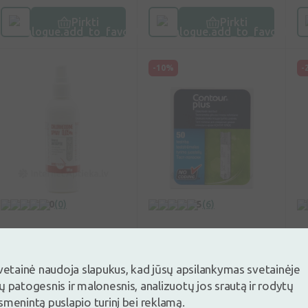
Pirkti
Pirkti
-10%
-
0
(0)
5
(6)
Chlorheksidino
Contour Plus
D
purškalas 0,05%, 100
bandymo juostelės,
k
svetainė naudoja slapukus, kad jūsų apsilankymas svetainėje
ml
50 vnt.
2
ų patogesnis ir malonesnis, analizuotų jos srautą ir rodytų
vn
smenintą puslapio turinį bei reklamą.