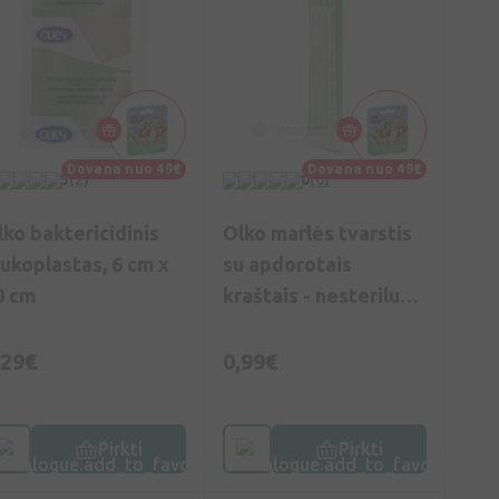
Dovana nuo 49€
Dovana nuo 49€
5
(2)
0
(0)
lko baktericidinis
Olko marlės tvarstis
eukoplastas, 6 cm x
su apdorotais
0 cm
kraštais - nesterilus,
14 cm x 7 m
,29€
0,99€
Pirkti
Pirkti