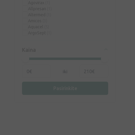
Agovirax
(1)
Allpresan
(1)
Altermed
(1)
Amicos
(3)
Aquacel
(5)
ArgoSept
(1)
Artelac
(4)
Asept
(1)
Kaina
Askina
(3)
Automobilio pirmosios pagalbos vaistinėlė
(4)
Axol Procto
(1)
iki
B.WELL
(20)
BD
(7)
Bella
(2)
Pasirinkite
Bepanthen
(3)
Bioapta
(1)
Boro Plus
(4)
BRAND ITALIA
(8)
CANNASEN
(2)
Canpol
(3)
Catidral
(1)