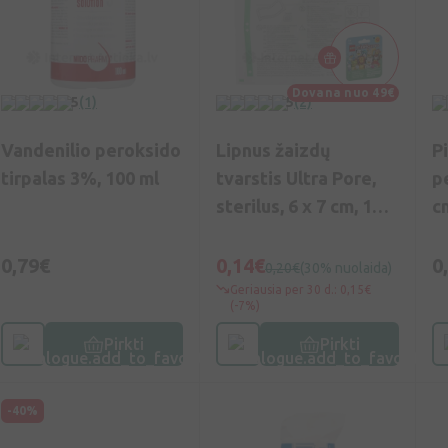
Dovana nuo 49€
5
(1)
5
(2)
Vandenilio peroksido
Lipnus žaizdų
Pi
tirpalas 3%, 100 ml
tvarstis Ultra Pore,
p
sterilus, 6 x 7 cm, 1
cm
vnt.
0,79€
0,14€
0
0,20€
(30% nuolaida)
Geriausia per 30 d.: 0,15€
(-7%)
Pirkti
Pirkti
-40%