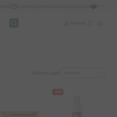
840809
info@internetaptieka.lv
Pristatymo informacija
LT
Prisijungti
Rūšiuoti pagal:
Populiaru
-20%