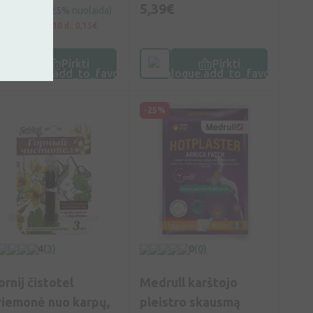
,11€
5,39€
0,15€
(25% nuolaida)
Geriausia per 30 d.: 0,15€
(-27%)
Pirkti
Pirkti
-25%
4
(3)
0
(0)
ornij čistotel
Medrull karštojo
riemonė nuo karpų,
pleistro skausmą