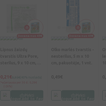
Dovana nuo 49€
Dovana nuo 49€
0
(0)
0
(0)
Lipnus žaizdų
Olko marlės tvarstis -
O
tvarstis Ultra Pore,
nesterilus, 5 m x 10
l
sterilus, 9 x 10 cm, 1
cm, pakuotėje, 1 vnt.
1
vnt.
0,21€
0,49€
0
0,35€
(40% nuolaida)
Geriausia per 30 d.: 0,28€
(-26%)
Pirkti
Pirkti