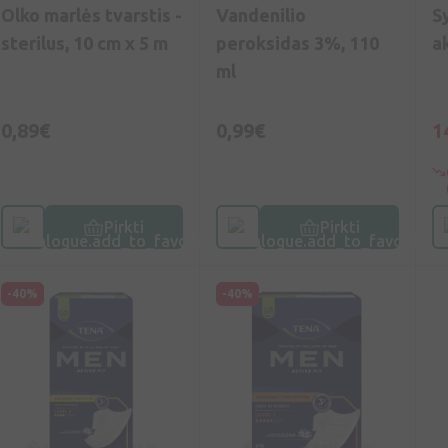
Olko marlės tvarstis -
Vandenilio
S
sterilus, 10 cm x 5 m
peroksidas 3%, 110
ak
ml
0,89€
0,99€
1
Pirkti
Pirkti
-40%
-40%