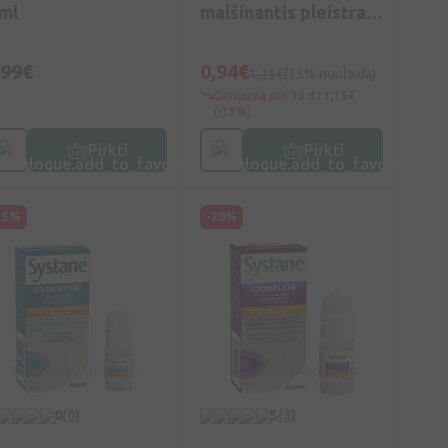
 ml
malšinantis pleistras
9x14 cm (su
šildomuoju efektu), 1
,99€
0,94€
1,25€
(25% nuolaida)
vnt.
Geriausia per 30 d.: 1,15€
(-19%)
Pirkti
Pirkti
15%
-20%
0
(0)
5
(3)