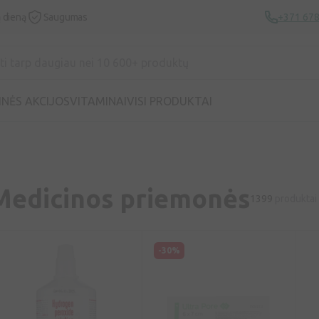
ą dieną
Saugumas
+371 67
INĖS AKCIJOS
VITAMINAI
VISI PRODUKTAI
Medicinos priemonės
1399
produktai
-30%