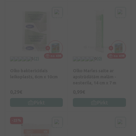
no 49€
no 49€
5
(2)
0
(0)
Olko baktericīdais
Olko Marles saite ar
leikoplasts, 6cm x 10cm
apstrādātām malām -
nesterila, 14 cm x 7 m
0,29€
0,99€
Pirkt
Pirkt
-25%