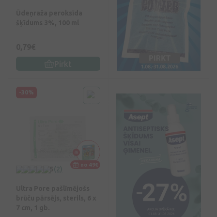
Ūdeņraža peroksīda
šķīdums 3%, 100 ml
0,79€
Pirkt
-30%
no 49€
5
(2)
Ultra Pore pašlīmējošs
brūču pārsējs, sterils, 6 x
7 cm, 1 gb.