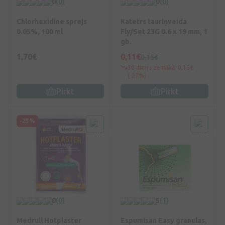
0
(0)
0
(0)
Chlorhexidine sprejs
Katetrs tauriņveida
0.05%, 100 ml
Fly/Set 23G 0.6 x 19 mm, 1
gb.
1,70€
0,11€
0,15€
30 dienu zemākā: 0,15€
(-27%)
Pirkt
Pirkt
-25%
0
(0)
5
(1)
Medrull Hotplaster
Espumisan Easy granulas,