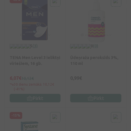
5
(3)
0
(0)
TENA Men Level 3 ieliktņi
Ūdeņraža peroksīds 3%,
vīriešiem, 16 gb.
110 ml
6,07€
0,99€
10,12€
30 dienu zemākā: 10,12€
(-41%)
Pirkt
Pirkt
-15%