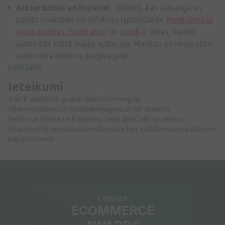
Aizsardzībai un higiēnai
- līdzekļi, kas aizsargā un
palīdz izvairīties no infekciju izplatīšanās.
Medicīniskās
sejas maskas, respiratori
un
cimdi
ir lietas, kurām
jāatrodas katrā mājas aptieciņā. Maskas un respiratori
nodrošina efektīvu barjeru pret ...
Lasīt tālāk
Ieteikumi
A un E vitamīns
B grupas vitamīni un magnijs
Vitamīni kauliem un locītavām
Magnijs un B6 vitamīns
Selēns un cinks
A un E vitamīns sejas ādai
Cinks un selēns
Vitamīni sirdij un asinsvadiem
Šampūns bez sulfātiem un parabēniem
Kalcijs bērniem
Latvian
ECOMMERCE