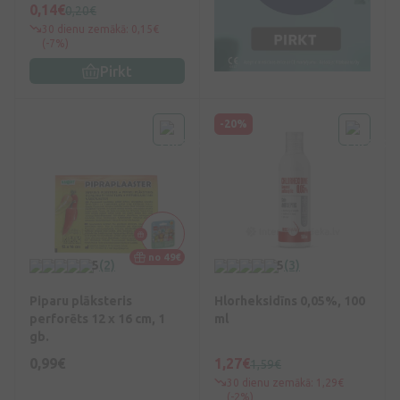
0,14€
0,20€
30 dienu zemākā: 0,15€
(-7%)
Pirkt
-20%
no 49€
5
(2)
5
(3)
Piparu plāksteris
Hlorheksidīns 0,05%, 100
perforēts 12 x 16 cm, 1
ml
gb.
0,99€
1,27€
1,59€
30 dienu zemākā: 1,29€
(-2%)