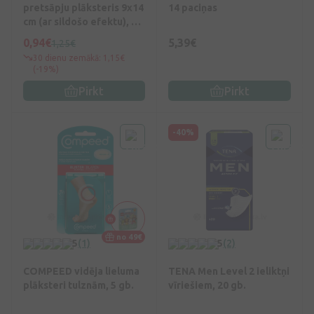
pretsāpju plāksteris 9x14
14 paciņas
cm (ar sildošo efektu), 1
gb.
0,94€
5,39€
1,25€
30 dienu zemākā: 1,15€
(-19%)
Pirkt
Pirkt
-40%
no 49€
5
(1)
5
(2)
COMPEED vidēja lieluma
TENA Men Level 2 ieliktņi
plāksteri tulznām, 5 gb.
vīriešiem, 20 gb.