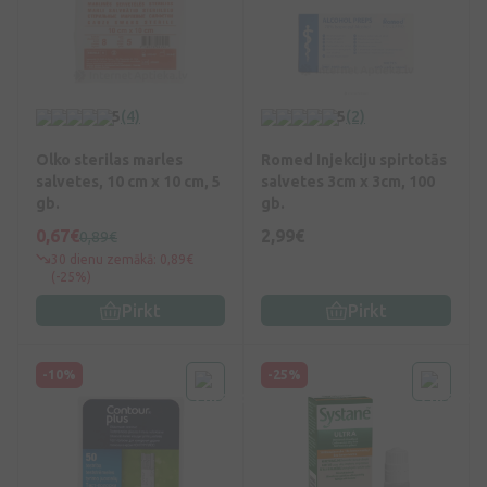
5
(4)
5
(2)
Olko sterilas marles
Romed Injekciju spirtotās
salvetes, 10 cm x 10 cm, 5
salvetes 3cm x 3cm, 100
gb.
gb.
0,67€
2,99€
0,89€
30 dienu zemākā: 0,89€
(-25%)
Pirkt
Pirkt
-10%
-25%