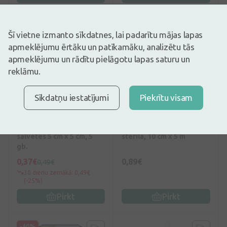
-25%
Šī vietne izmanto sīkdatnes, lai padarītu mājas lapas
apmeklējumu ērtāku un patīkamāku, analizētu tās
apmeklējumu un rādītu pielāgotu lapas saturu un
reklāmu.
Sīkdatņu iestatījumi
Piekrītu visam
no 49€
0
(0)
0
(0)
Olko sterilas marles
Olko Marles saite -
salvetes 5 cm x 5 cm, 5
sterila, 10 cm x 5 m
gb.
0,37€
0,89€
0,49€
30 dienu zemākā: 0,49€
(-25%)
Pirkt
Pirkt
-40%