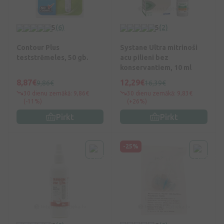
5
(6)
5
(2)
Contour Plus
Systane Ultra mitrinoši
teststrēmeles, 50 gb.
acu pilieni bez
konservantiem, 10 ml
8,87€
12,29€
9,86€
16,39€
30 dienu zemākā: 9,86€
30 dienu zemākā: 9,83€
(-11%)
(+26%)
Pirkt
Pirkt
-25%