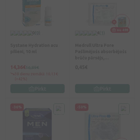
no 49€
0
(0)
4
(1)
Systane Hydration acu
Medrull Ultra Pore
pilieni, 10 ml
Pašlīmējošs absorbējošs
brūču pārsējs,
ūdensnecaurlaidīgs 6 x 7
14,36€
0,45€
16,89€
cm, 1 gb.
30 dienu zemākā: 10,13€
(+42%)
Pirkt
Pirkt
-36%
-50%