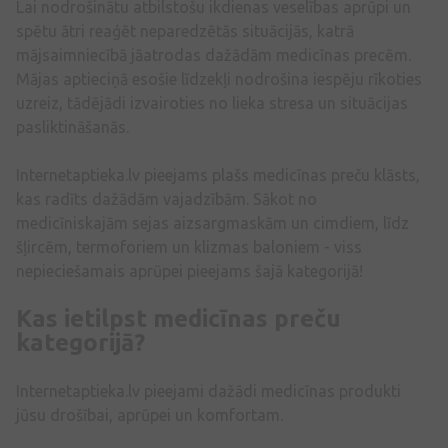
Lai nodrošinātu atbilstošu ikdienas veselības aprūpi un
spētu ātri reaģēt neparedzētās situācijās, katrā
mājsaimniecībā jāatrodas dažādām medicīnas precēm.
Mājas aptieciņā esošie līdzekļi nodrošina iespēju rīkoties
uzreiz, tādējādi izvairoties no lieka stresa un situācijas
pasliktināšanās.
Internetaptieka.lv pieejams plašs medicīnas preču klāsts,
kas radīts dažādām vajadzībām. Sākot no
medicīniskajām sejas aizsargmaskām un cimdiem, līdz
šļircēm, termoforiem un klizmas baloniem - viss
nepieciešamais aprūpei pieejams šajā kategorijā!
Kas ietilpst medicīnas preču
kategorijā?
Internetaptieka.lv pieejami dažādi medicīnas produkti
jūsu drošībai, aprūpei un komfortam.