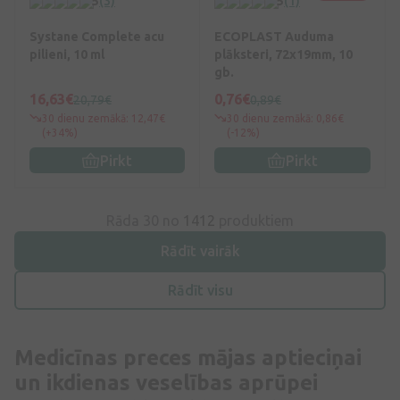
5
(3)
5
(1)
Systane Complete acu
ECOPLAST Auduma
pilieni, 10 ml
plāksteri, 72x19mm, 10
gb.
16,63€
0,76€
20,79€
0,89€
30 dienu zemākā: 12,47€
30 dienu zemākā: 0,86€
(+34%)
(-12%)
Pirkt
Pirkt
Rāda 30 no
1412
produktiem
Rādīt vairāk
Rādīt visu
Medicīnas preces mājas aptieciņai
un ikdienas veselības aprūpei