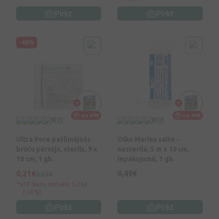
Pirkt
Pirkt
-40%
no 49€
no 49€
0
(0)
0
(0)
Ultra Pore pašlīmējošs
Olko Marles saite -
brūču pārsējs, sterils, 9 x
nesterila, 5 m x 10 cm,
10 cm, 1 gb.
iepakojumā, 1 gb.
0,21€
0,49€
0,35€
30 dienu zemākā: 0,28€
(-26%)
Pirkt
Pirkt