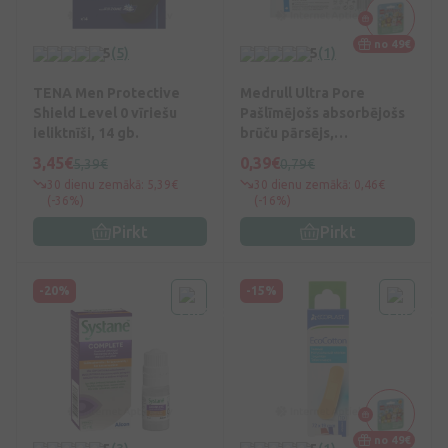
no 49€
5
(5)
5
(1)
TENA Men Protective
Medrull Ultra Pore
Shield Level 0 vīriešu
Pašlīmējošs absorbējošs
ieliktnīši, 14 gb.
brūču pārsējs,
ūdensnecaurlaidīgs 9 x 10
3,45€
0,39€
5,39€
0,79€
cm, 1 gb.
30 dienu zemākā: 5,39€
30 dienu zemākā: 0,46€
(-36%)
(-16%)
Pirkt
Pirkt
-20%
-15%
no 49€