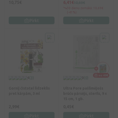
10,75€
6,41€
10,69€
30 dienu zemākā: 10,69€
(-41%)
Pirkt
Pirkt
no 49€
4
(3)
0
(0)
Gornij čistotel līdzeklis
Ultra Pore pašlīmējošs
pret kārpām, 3 ml
brūču pārsējs, sterils, 9 x
15 cm, 1 gb.
2,99€
0,45€
Pirkt
Pirkt