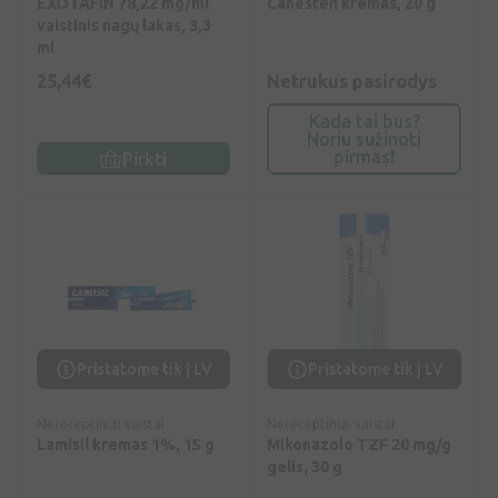
EXOTAFIN 78,22 mg/ml
Canesten kremas, 20 g
vaistinis nagų lakas, 3,3
ml
25,44€
Netrukus pasirodys
Kada tai bus?
Noriu sužinoti
pirmas!
Pirkti
Pristatome tik į LV
Pristatome tik į LV
Nereceptiniai vaistai
Nereceptiniai vaistai
Lamisil kremas 1%, 15 g
Mikonazolo TZF 20 mg/g
gelis, 30 g