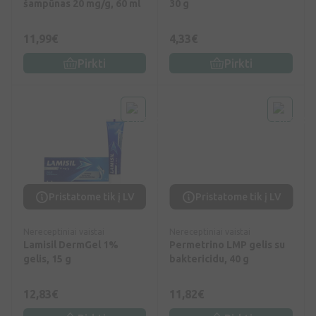
šampūnas 20 mg/g, 60 ml
30 g
11,99€
4,33€
Pirkti
Pirkti
Pristatome tik į LV
Pristatome tik į LV
Nereceptiniai vaistai
Nereceptiniai vaistai
Lamisil DermGel 1%
Permetrino LMP gelis su
gelis, 15 g
baktericidu, 40 g
12,83€
11,82€