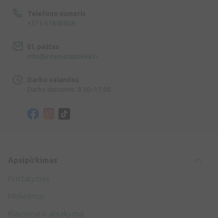
Telefono numeris
+371 67840809
El. paštas
info@internetaptieka.lv
Darbo valandos
Darbo dienomis: 8:30–17:00
Apsipirkimas
Pristatymas
Mokėjimas
Klausimai ir atsakymai