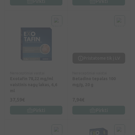
Pirkti
Pirkti
Pristatome tik į LV
Nereceptiniai vaistai
Nereceptiniai vaistai
Exotafin 78,22 mg/ml
Betadino tepalas 100
vaistinis nagų lakas, 6,6
mg/g, 20 g
ml
37,59€
7,94€
Pirkti
Pirkti