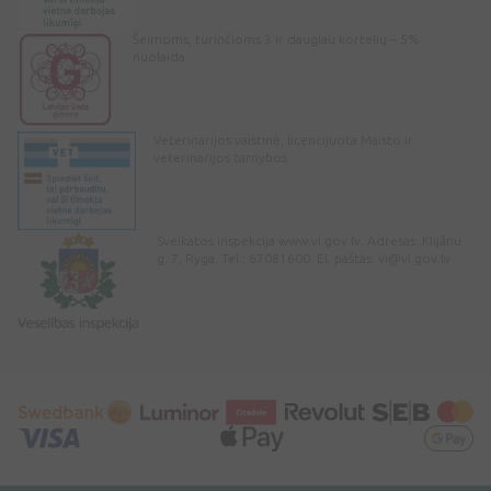
Šeimoms, turinčioms 3 ir daugiau kortelių – 5%
nuolaida
Veterinarijos vaistinė, licencijuota Maisto ir
veterinarijos tarnybos
Sveikatos inspekcija www.vi.gov.lv. Adresas: Klijānu
g. 7, Ryga. Tel.: 67081600. El. paštas:
vi@vi.gov.lv