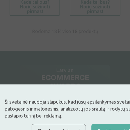
Kada tai bus?
Kada tai bus?
Noriu sužinoti
Noriu sužinoti
pirmas!
pirmas!
Rodoma 18 iš viso
18
produktų
Latvian
ECOMMERCE
AWARDS
Ši svetainė naudoja slapukus, kad jūsų apsilankymas sveta
Mėgstamiausia internetinė
patogesnis ir malonesnis, analizuotų jos srautą ir rodytų 
parduotuvė
puslapio turinį bei reklamą.
Nepraleiskite mūsų pasiūlymų