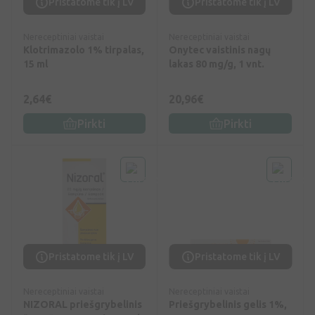
Pristatome tik į LV
Pristatome tik į LV
Nereceptiniai vaistai
Nereceptiniai vaistai
Klotrimazolo 1% tirpalas,
Onytec vaistinis nagų
15 ml
lakas 80 mg/g, 1 vnt.
2,64€
20,96€
Pirkti
Pirkti
Pristatome tik į LV
Pristatome tik į LV
Nereceptiniai vaistai
Nereceptiniai vaistai
NIZORAL priešgrybelinis
Priešgrybelinis gelis 1%,