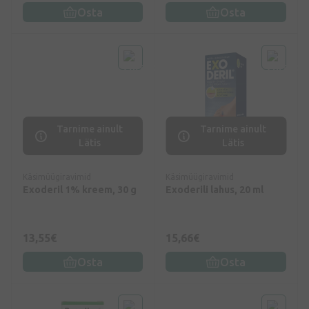
Osta
Osta
Tarnime ainult
Tarnime ainult
Lätis
Lätis
Käsimüügiravimid
Käsimüügiravimid
Exoderil 1% kreem, 30 g
Exoderili lahus, 20 ml
13,55€
15,66€
Osta
Osta