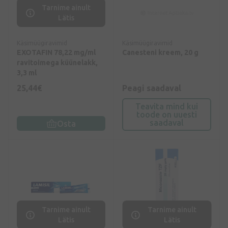
Tarnime ainult
Lätis
Käsimüügiravimid
Käsimüügiravimid
EXOTAFIN 78,22 mg/ml
Canesteni kreem, 20 g
ravitoimega küünelakk,
3,3 ml
25,44€
Peagi saadaval
Teavita mind kui
toode on uuesti
saadaval
Osta
Tarnime ainult
Tarnime ainult
Lätis
Lätis