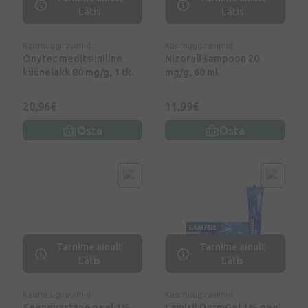
Lätis
Lätis
Käsimüügiravimid
Käsimüügiravimid
Onytec meditsiiniline
Nizorali šampoon 20
küünelakk 80 mg/g, 1 tk.
mg/g, 60 ml
20,96€
11,99€
Osta
Osta
Tarnime ainult
Tarnime ainult
Lätis
Lätis
Käsimüügiravimid
Käsimüügiravimid
Seenevastane geel 1%,
Lamisil DermGel 1% geel,