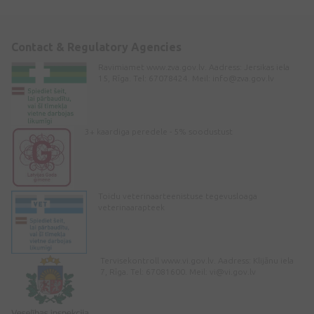
Contact & Regulatory Agencies
Ravimiamet www.zva.gov.lv. Aadress: Jersikas iela
15, Rīga. Tel: 67078424. Meil:
info@zva.gov.lv
3+ kaardiga peredele - 5% soodustust
Toidu veterinaarteenistuse tegevusloaga
veterinaarapteek
Tervisekontroll www.vi.gov.lv. Aadress: Klijānu iela
7, Rīga. Tel: 67081600. Meil:
vi@vi.gov.lv