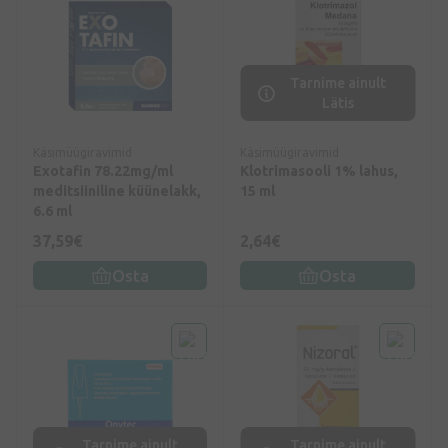
Tarnime ainult
Lätis
Käsimüügiravimid
Käsimüügiravimid
Exotafin 78.22mg/ml
Klotrimasooli 1% lahus,
meditsiiniline küünelakk,
15 ml
6.6 ml
37,59€
2,64€
Osta
Osta
Tarnime ainult
Tarnime ainult