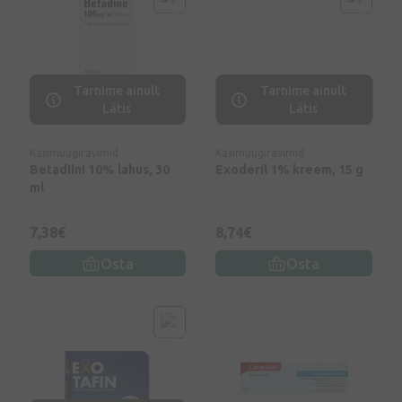
Tarnime ainult
Tarnime ainult
Lätis
Lätis
Käsimüügiravimid
Käsimüügiravimid
Betadiini 10% lahus, 30
Exoderil 1% kreem, 15 g
ml
7,38€
8,74€
Osta
Osta