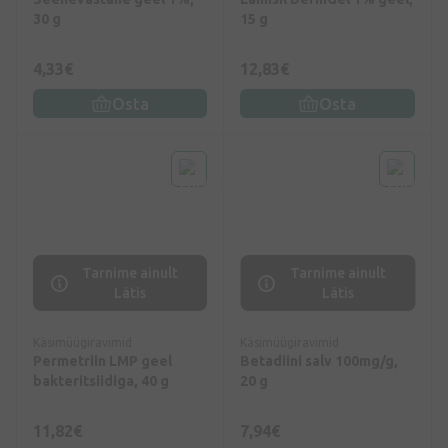
30 g
15 g
4,33€
12,83€
Osta
Osta
Tarnime ainult
Tarnime ainult
Lätis
Lätis
Käsimüügiravimid
Käsimüügiravimid
Permetriin LMP geel
Betadiini salv 100mg/g,
bakteritsiidiga, 40 g
20 g
11,82€
7,94€