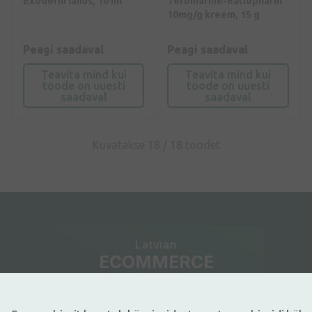
Exoderili lahus, 10 ml
Terbinafine-Ratiopharm
10mg/g kreem, 15 g
Peagi saadaval
Peagi saadaval
Teavita mind kui
Teavita mind kui
toode on uuesti
toode on uuesti
saadaval
saadaval
Kuvatakse 18 /
18
toodet
Latvian
ECOMMERCE
AWARDS