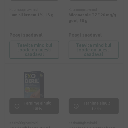
Käsimüügiravimid
Käsimüügiravimid
Lamisil kreem 1%, 15 g
Miconazole TZF 20 mg/g
geel, 30 g
Peagi saadaval
Peagi saadaval
Teavita mind kui
Teavita mind kui
toode on uuesti
toode on uuesti
saadaval
saadaval
Tarnime ainult
Tarnime ainult
Lätis
Lätis
Käsimüügiravimid
Käsimüügiravimid