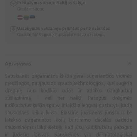
Pristatymas visoje Baltijos šalyje
Greita ir saugu
Užsakymas vaistinėje priimtas per 3 valandas
Gaukite SMS žinutę ir atsiimkite savo užsakymą
Aprašymas
Sauskelnės pagamintos iš itin gerai sugeriančios vidinės
medžiagos, naujausios srauto technologijos, kuri sugeria
drėgmę nuo kūdikio odos ir atlaiko daugkartinį
sušlapinimą – net per naktį. Patogus drėgmės
indikatorius keičia spalvą ir leidžia lengvai nustatyti, kada
sauskelnes reikia keisti. Elastinė juosmens juosta ir be
latekso pagamintos kojų tvirtinimo detalės padeda
sauskelnėms išlikti vietoje, kad jūsų kūdikis būtų patogus
ir judesių laisvas. Sauskelnės yra dermatologiškai