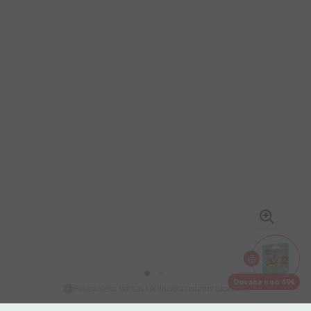
Dovana nuo 49€
Paveikslėlis skirtas tik iliustraciniams tikslams.