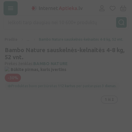
Pradžia
...
Bambo Nature sauskelnės-kelnaitės 4-8 kg, 52 vnt.
Bambo Nature sauskelnės-kelnaitės 4-8 kg,
52 vnt.
Prekės ženklas:
BAMBO NATURE
Būkite pirmas, kuris įvertins
-30%
Produktas buvo peržiūrėtas
112 kartus
per pastarąsias
3 dienas
.
1
iš 2