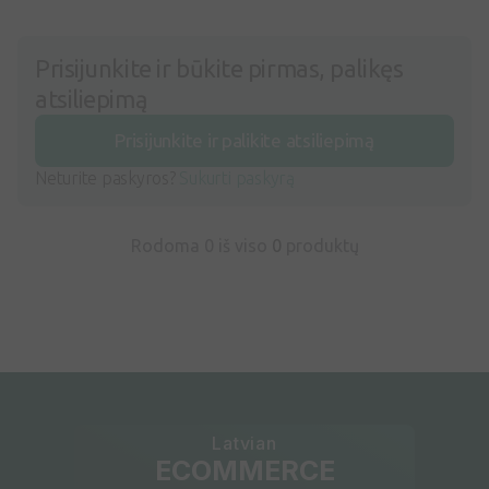
Prisijunkite ir būkite pirmas, palikęs
atsiliepimą
Prisijunkite ir palikite atsiliepimą
Neturite paskyros?
Sukurti paskyrą
Rodoma 0 iš viso
0
produktų
Latvian
ECOMMERCE