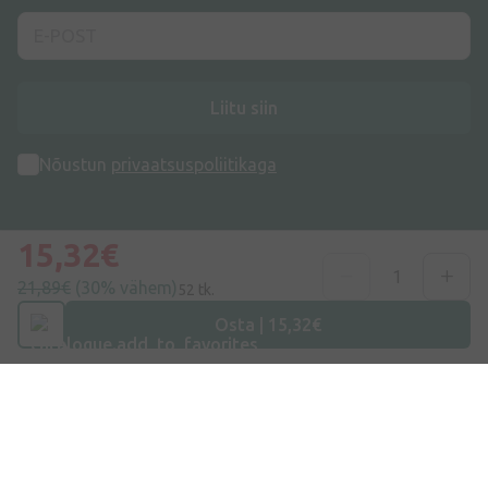
Liitu siin
Nõustun
privaatsuspoliitikaga
15,32€
21,89€
(30% vähem)
52 tk.
Osta | 15,32€
Aadress
Dzirnieku tänav 26, Mārupe, LV-2167, Läti
Telefoninumber
+372 58865883
E-post