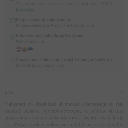
Tasuta kohaletoimetamine Lätis tellimustele üle 9,99 €.
Loe edasi
Ekspresskohaletoimetamine
Kohaletoimetamine Riiga mõne tunni jooksul
Kohaletoimetamine kogu Baltikumis
Kiire ja turvaline
Saage oma tellimus apteegist 3 tunni jooksul kätte
Saa SMS ja vali oma tellimus
Info
Mähkmed on disainitud üliimavast sisematerjalist, mis
kasutab uusimat voolutehnoloogiat, et juhtida niiskust
lapse nahalt eemale ja taluda mitut niisutust isegi kogu
öö. Mugav niiskusindikaator muudab värvi ja muudab