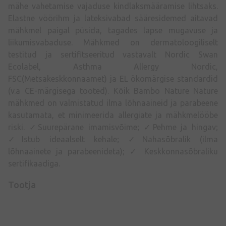
mähe vahetamise vajaduse kindlaksmääramise lihtsaks.
Elastne vöörihm ja lateksivabad sääresidemed aitavad
mähkmel paigal püsida, tagades lapse mugavuse ja
liikumisvabaduse. Mähkmed on dermatoloogiliselt
testitud ja sertifitseeritud vastavalt Nordic Swan
Ecolabel, Asthma Allergy Nordic,
FSC(Metsakeskkonnaamet) ja EL ökomärgise standardid
(v.a CE-märgisega tooted). Kõik Bambo Nature Nature
mähkmed on valmistatud ilma lõhnaaineid ja parabeene
kasutamata, et minimeerida allergiate ja mähkmelööbe
riski. ✓Suurepärane imamisvõime; ✓Pehme ja hingav;
✓Istub ideaalselt kehale; ✓Nahasõbralik (ilma
lõhnaainete ja parabeenideta); ✓ Keskkonnasõbraliku
sertifikaadiga.
Tootja