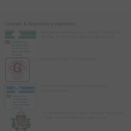
Contact & Regulatory Agencies
Ravimiamet www.zva.gov.lv. Aadress: Jersikas iela
15, Rīga. Tel: 67078424. Meil:
info@zva.gov.lv
3+ kaardiga peredele - 5% soodustust
Toidu veterinaarteenistuse tegevusloaga
veterinaarapteek
Tervisekontroll www.vi.gov.lv. Aadress: Klijānu iela
7, Rīga. Tel: 67081600. Meil:
vi@vi.gov.lv