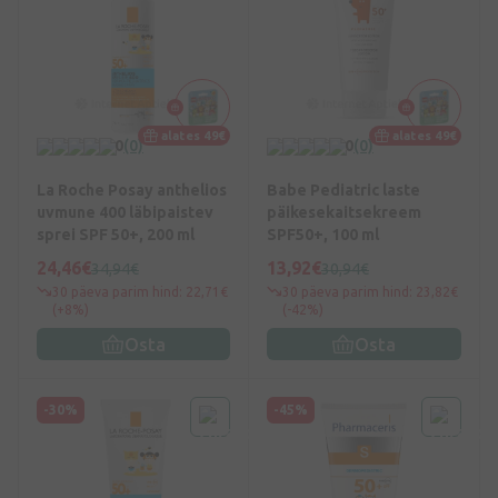
alates 49€
alates 49€
0
(0)
0
(0)
La Roche Posay anthelios
Babe Pediatric laste
uvmune 400 läbipaistev
päikesekaitsekreem
sprei SPF 50+, 200 ml
SPF50+, 100 ml
24,46€
13,92€
34,94€
30,94€
30 päeva parim hind: 22,71€
30 päeva parim hind: 23,82€
(+8%)
(-42%)
Osta
Osta
-30%
-45%