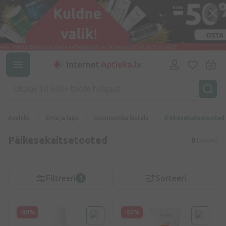
Avaleht
Ema ja laps
Kosmeetika lastele
Päikesekaitsetooted
Päikesekaitsetooted
8
tooted
Filtreeri
Sorteeri
1
-30%
-55%