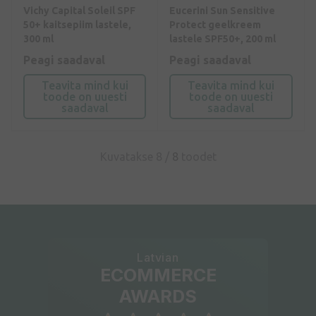
Vichy Capital Soleil SPF
Eucerini Sun Sensitive
50+ kaitsepiim lastele,
Protect geelkreem
300 ml
lastele SPF50+, 200 ml
Peagi saadaval
Peagi saadaval
Teavita mind kui
Teavita mind kui
toode on uuesti
toode on uuesti
saadaval
saadaval
Kuvatakse 8 /
8
toodet
Latvian
ECOMMERCE
AWARDS