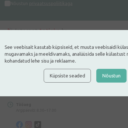
Nõustun
privaatsuspoliitikaga
Aadress
See veebisait kasutab küpsiseid, et muuta veebisaidi kül
Dzirnieku tänav 26, Mārupe, LV-2167, Läti
mugavamaks ja meeldivamaks, analüüsida selle külastust 
kohandatud lehe sisu ja reklaame.
Telefoninumber
+372 58865883
Küpsiste seaded
Nõustun
E-post
info@internetaptieka.lv
Tööaeg
Argipäeviti: 8.30–17.00