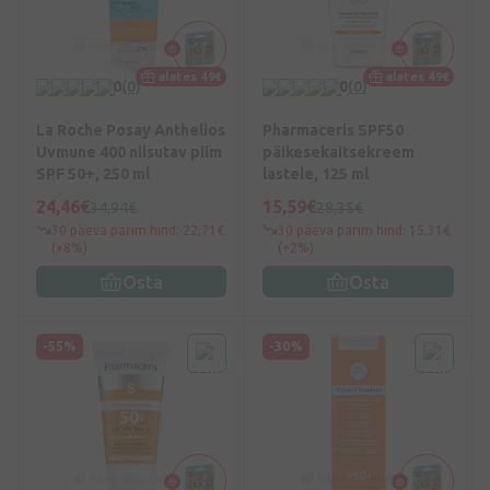
alates 49€
alates 49€
0
(0)
0
(0)
La Roche Posay Anthelios
Pharmaceris SPF50
Uvmune 400 niisutav piim
päikesekaitsekreem
SPF 50+, 250 ml
lastele, 125 ml
24,46€
15,59€
34,94€
28,35€
30 päeva parim hind: 22,71€
30 päeva parim hind: 15,31€
(+8%)
(+2%)
Osta
Osta
-55%
-30%