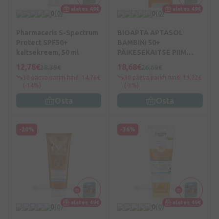
alates 49€
alates 49€
0
(0)
0
(0)
Pharmaceris S-Spectrum
BIOAPTA APTASOL
Protect SPF50+
BAMBINI 50+
kaitsekreem, 50 ml
PÄIKESEKAITSE PIIM
LASTELE, 125 ml
12,78€
18,68€
28,39€
26,69€
30 päeva parim hind: 14,76€
30 päeva parim hind: 19,22€
(-14%)
(-3%)
Osta
Osta
-20%
-36%
alates 49€
alates 49€
0
(0)
0
(0)