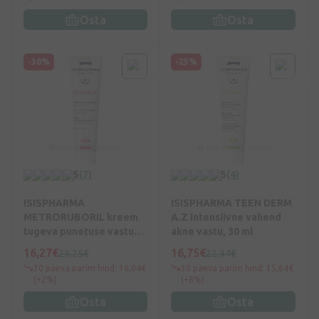
Osta
Osta
-30%
-25%
5
(7)
5
(4)
ISISPHARMA
ISISPHARMA TEEN DERM
METRORUBORIL kreem
A.Z Intensiivne vahend
tugeva punetuse vastu
akne vastu, 30 ml
15% aselaiinhappega, 30
16,27€
16,75€
23,25€
22,34€
ml
30 päeva parim hind: 16,04€
30 päeva parim hind: 15,64€
(+2%)
(+8%)
Osta
Osta