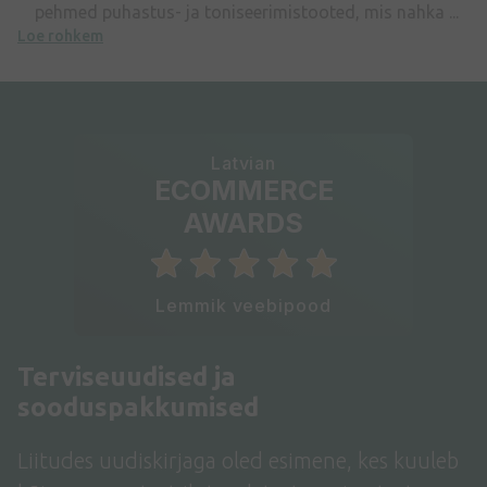
pehmed puhastus- ja toniseerimistooted, mis nahka ...
Loe rohkem
Latvian
ECOMMERCE
AWARDS
Lemmik veebipood
Terviseuudised ja
sooduspakkumised
Liitudes uudiskirjaga oled esimene, kes kuuleb