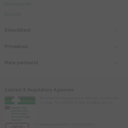
Kinkekaardid
Brändid
Ettevõttest
Privaatsus
Meie partnerid
Contact & Regulatory Agencies
Ravimiamet www.zva.gov.lv. Aadress: Jersikas iela
15, Rīga. Tel: 67078424. Meil:
info@zva.gov.lv
3+ kaardiga peredele - 5% soodustust