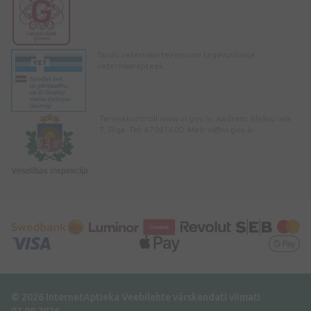
Toidu veterinaarteenistuse tegevusloaga
veterinaarapteek
Tervisekontroll www.vi.gov.lv. Aadress: Klijānu iela
7, Rīga. Tel: 67081600. Meil:
vi@vi.gov.lv
© 2026 InternetAptieka
Veebilehte värskendati viimati
07.08.2026