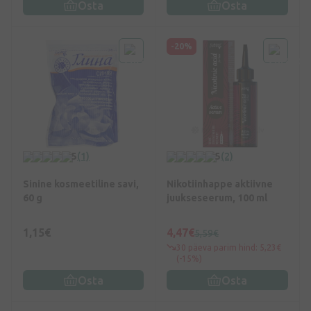
Osta
Osta
-20%
5
(1)
5
(2)
Sinine kosmeetiline savi,
Nikotiinhappe aktiivne
60 g
juukseseerum, 100 ml
1,15€
4,47€
5,59€
30 päeva parim hind: 5,23€
(-15%)
Osta
Osta