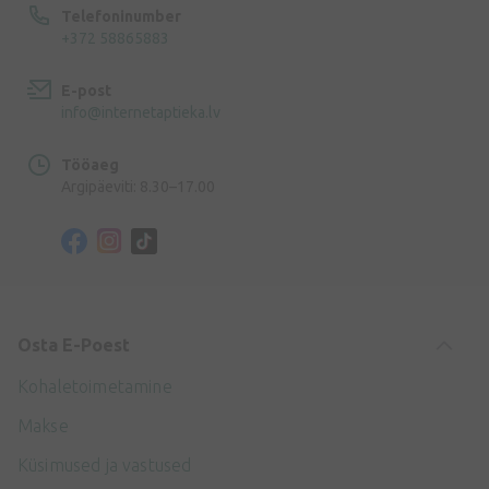
Telefoninumber
+372 58865883
E-post
info@internetaptieka.lv
Tööaeg
Argipäeviti: 8.30–17.00
Osta E-Poest
Kohaletoimetamine
Makse
Küsimused ja vastused