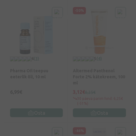
-50%
4
(3)
5
(4)
Pharma Oil teepuu
Altermed Panthenol
eeterlik õli, 10 ml
Forte 2% kätekreem, 100
ml
6,99€
3,12€
6,25€
30 päeva parim hind: 6,25€
(-51%)
Osta
Osta
-46%