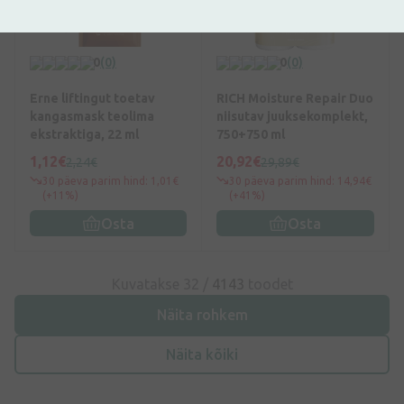
0
(0)
0
(0)
Erne liftingut toetav
RICH Moisture Repair Duo
kangasmask teolima
niisutav juuksekomplekt,
ekstraktiga, 22 ml
750+750 ml
1,12€
20,92€
2,24€
29,89€
30 päeva parim hind: 1,01€
30 päeva parim hind: 14,94€
(+11%)
(+41%)
Osta
Osta
Kuvatakse 32 /
4143
toodet
Näita rohkem
Näita kõiki