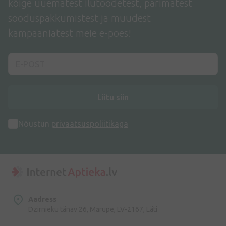
kõige uuematest ilutoodetest, parimatest
sooduspakkumistest ja muudest
kampaaniatest meie e-poes!
Liitu siin
Nõustun
privaatsuspoliitikaga
Aadress
Dzirnieku tänav 26, Mārupe, LV-2167, Läti