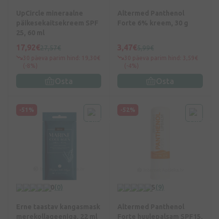
UpCircle mineraalne
Altermed Panthenol
päikesekaitsekreem SPF
Forte 6% kreem, 30 g
25, 60 ml
17,92€
3,47€
27,57€
5,99€
30 päeva parim hind: 19,30€
30 päeva parim hind: 3,59€
(-8%)
(-4%)
Osta
Osta
-51%
-52%
0
(0)
5
(9)
Erne taastav kangasmask
Altermed Panthenol
merekollageeniga, 22 ml
Forte huulepalsam SPF15,