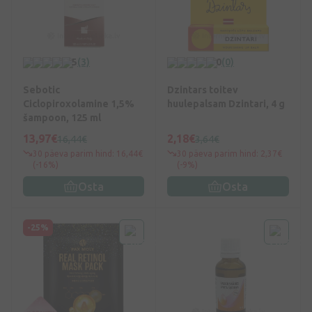
5
(3)
0
(0)
Sebotic
Dzintars toitev
Ciclopiroxolamine 1,5%
huulepalsam Dzintari, 4 g
šampoon, 125 ml
13,97€
2,18€
16,44€
3,64€
30 päeva parim hind: 16,44€
30 päeva parim hind: 2,37€
(-16%)
(-9%)
Osta
Osta
-25%