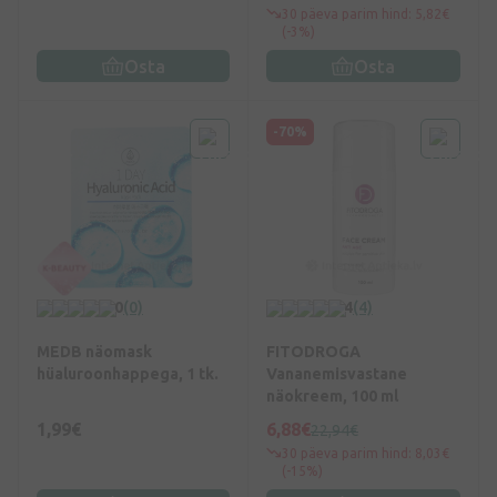
30 päeva parim hind: 5,82€
(-3%)
Osta
Osta
-70%
0
(0)
4
(4)
MEDB näomask
FITODROGA
hüaluroonhappega, 1 tk.
Vananemisvastane
näokreem, 100 ml
1,99€
6,88€
22,94€
30 päeva parim hind: 8,03€
(-15%)