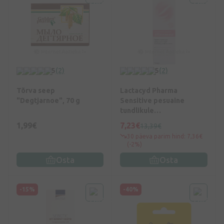
5
(2)
5
(2)
Tõrva seep
Lactacyd Pharma
"Degtjarnoe", 70 g
Sensitive pesuaine
tundlikule
intiimpiirkonnale, 250 ml
1,99€
7,23€
13,39€
30 päeva parim hind: 7,36€
(-2%)
Osta
Osta
-15%
-40%