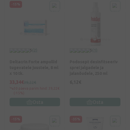
-15%
5
(2)
5
(1)
Deltacrin Forte ampullid
Podosept desinfitseeriv
tugevatele juustele, 8 ml
sprei jalgadele ja
x 10 tk.
jalanõudele, 250 ml
33,34€
6,12€
39,22€
30 päeva parim hind: 39,22€
(-15%)
Osta
Osta
-15%
-35%