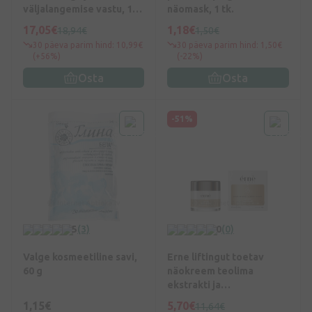
väljalangemise vastu, 100
näomask, 1 tk.
ml
17,05€
1,18€
18,94€
1,50€
30 päeva parim hind: 10,99€
30 päeva parim hind: 1,50€
(+56%)
(-22%)
Osta
Osta
-51%
5
(3)
0
(0)
Valge kosmeetiline savi,
Erne liftingut toetav
60 g
näokreem teolima
ekstrakti ja
kullatükikestega, 50 ml
1,15€
5,70€
11,64€