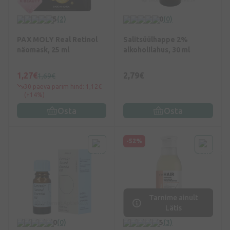
5
(2)
0
(0)
PAX MOLY Real Retinol
Salitsüülhappe 2%
näomask, 25 ml
alkoholilahus, 30 ml
1,27€
2,79€
1,69€
30 päeva parim hind: 1,12€
(+14%)
Osta
Osta
-52%
Tarnime ainult
Lätis
0
(0)
5
(3)