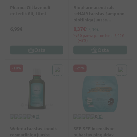
Pharma Oil lavendli
Biopharmaceuticals
eeterlik õli, 10 ml
reHAIR taastav šampoon
biotiiniga juuste
väljalangemise vastu, 250
6,99€
8,37€
17,44€
ml
30 päeva parim hind: 8,02€
(+5%)
Osta
Osta
-10%
-21%
4
(2)
0
(0)
Weleda taastav toonik
SEE SEE intensiivne
rosmariiniga juuste
puhastav pinguldav