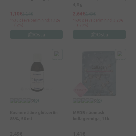
4,3 g
1,10€
2,64€
2,24€
5,49€
30 päeva parim hind: 1,12€
30 päeva parim hind: 3,29€
(-2%)
(-20%)
Osta
Osta
0
(0)
0
(0)
Kosmeetiline glütseriin
MEDB näomask
85%, 50 ml
kollageeniga, 1 tk.
2,49€
1,41€