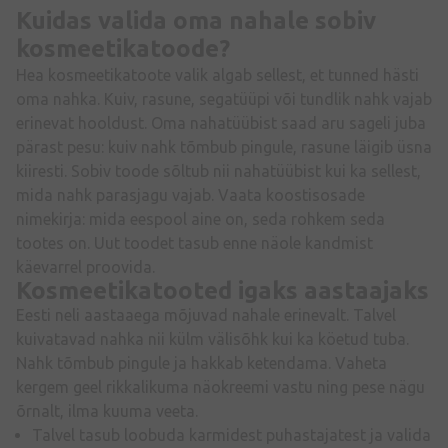
Kuidas valida oma nahale sobiv
kosmeetikatoode?
Hea kosmeetikatoote valik algab sellest, et tunned hästi
oma nahka. Kuiv, rasune, segatüüpi või tundlik nahk vajab
erinevat hooldust. Oma nahatüübist saad aru sageli juba
pärast pesu: kuiv nahk tõmbub pingule, rasune läigib üsna
kiiresti. Sobiv toode sõltub nii nahatüübist kui ka sellest,
mida nahk parasjagu vajab. Vaata koostisosade
nimekirja: mida eespool aine on, seda rohkem seda
tootes on. Uut toodet tasub enne näole kandmist
käevarrel proovida.
Kosmeetikatooted igaks aastaajaks
Eesti neli aastaaega mõjuvad nahale erinevalt. Talvel
kuivatavad nahka nii külm välisõhk kui ka köetud tuba.
Nahk tõmbub pingule ja hakkab ketendama. Vaheta
kergem geel rikkalikuma näokreemi vastu ning pese nägu
õrnalt, ilma kuuma veeta.
Talvel tasub loobuda karmidest puhastajatest ja valida