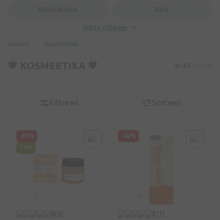
Päikesekaitse
Keha
Näita rohkem
Avaleht
Kosmeetika
💖 KOSMEETIKA 💖
4143
tooted
Filtreeri
Sorteeri
-35%
-42%
TOP
0
(0)
5
(1)