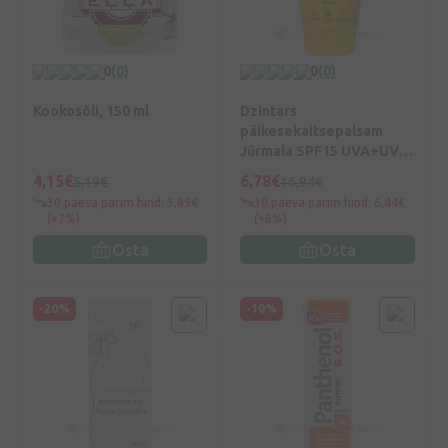
0
(0)
0
(0)
Kookosõli, 150 ml
Dzintars
päikesekaitsepalsam
Jūrmala SPF15 UVA+UVB,
100 ml
4,15€
6,78€
5,19€
16,94€
30 päeva parim hind: 3,89€
30 päeva parim hind: 6,44€
(+7%)
(+6%)
Osta
Osta
-20%
-10%