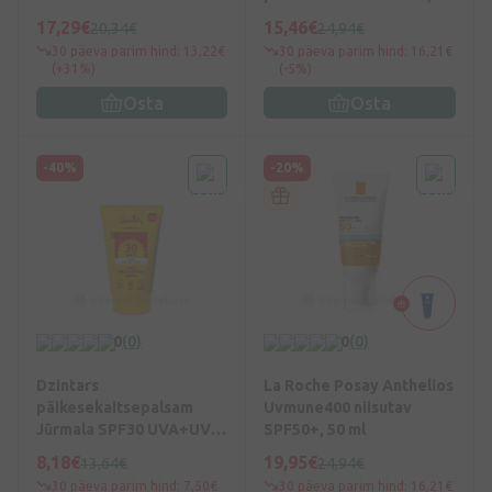
ml
17,29€
15,46€
20,34€
24,94€
30 päeva parim hind: 13,22€
30 päeva parim hind: 16,21€
(+31%)
(-5%)
Osta
Osta
-40%
-20%
0
(0)
0
(0)
Dzintars
La Roche Posay Anthelios
päikesekaitsepalsam
Uvmune400 niisutav
Jūrmala SPF30 UVA+UVB,
SPF50+, 50 ml
100 ml
8,18€
19,95€
13,64€
24,94€
30 päeva parim hind: 7,50€
30 päeva parim hind: 16,21€