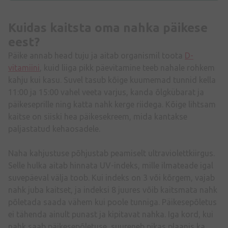
Kuidas kaitsta oma nahka päikese
eest?
Päike annab head tuju ja aitab organismil toota
D-
vitamiini
, kuid liiga pikk päevitamine teeb nahale rohkem
kahju kui kasu. Suvel tasub kõige kuumemad tunnid kella
11:00 ja 15:00 vahel veeta varjus, kanda õlgkübarat ja
päikeseprille ning katta nahk kerge riidega. Kõige lihtsam
kaitse on siiski hea päikesekreem, mida kantakse
paljastatud kehaosadele.
Naha kahjustuse põhjustab peamiselt ultraviolettkiirgus.
Selle hulka aitab hinnata UV-indeks, mille ilmateade igal
suvepäeval välja toob. Kui indeks on 3 või kõrgem, vajab
nahk juba kaitset, ja indeksi 8 juures võib kaitsmata nahk
põletada saada vähem kui poole tunniga. Päikesepõletus
ei tähenda ainult punast ja kipitavat nahka. Iga kord, kui
nahk saab päikesepõletuse, suureneb pikas plaanis ka