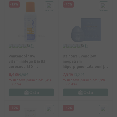
-15%
-40%
5
(2)
5
(1)
Pantenool 10%
Dzintars Evenglow
vitamiinidega E ja B5,
näopalsam
aerosool, 150 ml
hüperpigmentatsiooni ja
tumedate laikude vastu,
8,48€
7,94€
9,98€
13,24€
50 ml
30 päeva parim hind: 8,41€
30 päeva parim hind: 6,99€
(+1%)
(+14%)
Osta
Osta
-20%
-40%