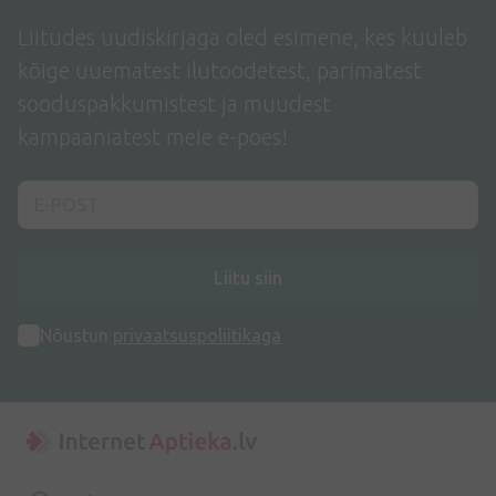
Liitudes uudiskirjaga oled esimene, kes kuuleb
kõige uuematest ilutoodetest, parimatest
sooduspakkumistest ja muudest
kampaaniatest meie e-poes!
Liitu siin
Nõustun
privaatsuspoliitikaga