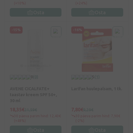
(+10%)
(+24%)
Osta
Osta
-15%
-16%
0
(0)
5
(1)
AVENE CICALFATE+
Larifan huulepalsam, 1 tk.
taastav kreem SPF 50+,
30 ml
18,35€
7,80€
21,59€
9,29€
30 päeva parim hind: 12,40€
30 päeva parim hind: 7,90€
(+48%)
(-2%)
Osta
Osta