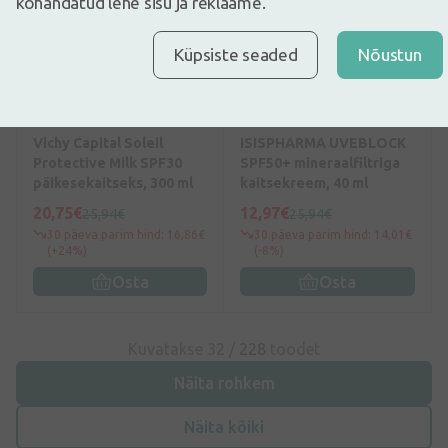
kohandatud lehe sisu ja reklaame.
Küpsiste seaded
Nõustun
0
(0)
5
(1)
Vichy Capital Soleil
ISISPHARMA UVEBLOCK
Protective Milk SPF30
SPF50+ mineraalfiltriga
päikesekaitseks, 300 ml
kaitsekreem, 40 ml
20,75€
12,97€
25,94€
25,94€
30 päeva parim hind: 16,86€
30 päeva parim hind: 14,01€
(+24%)
(-8%)
Osta
Osta
Kuvatakse 32 /
228
toodet
Näita rohkem
Näita kõiki