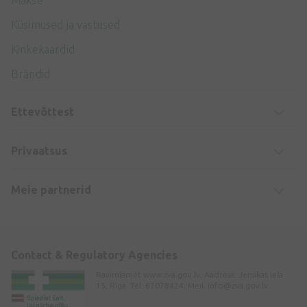
Makse
Küsimused ja vastused
Kinkekaardid
Brändid
Ettevõttest
Privaatsus
Meie partnerid
Contact & Regulatory Agencies
Ravimiamet www.zva.gov.lv. Aadress: Jersikas iela
15, Rīga. Tel: 67078424. Meil:
info@zva.gov.lv