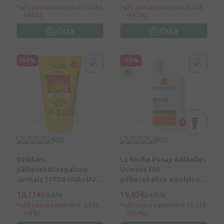
30 päeva parim hind: 24,59€
30 päeva parim hind: 6,02€
(-44%)
(+37%)
Osta
Osta
-30%
-20%
0
(0)
0
(0)
Dzintars
La Roche Posay Anthelios
päikesekaitsepalsam
Uvmune400
Jūrmala SPF50 UVA+UVB,
päikesekaitse emulsioon
100 ml
SPF50+, 50 ml
10,11€
19,95€
14,44€
24,94€
30 päeva parim hind: 9,39€
30 päeva parim hind: 16,21€
(+8%)
(+24%)