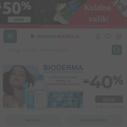
Näo jaoks
Enne päevitamist