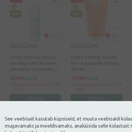
NEW
NEW
0
(0)
0
(0)
VICHY CAPITAL SOLEIL
VICHY CAPITAL SOLEIL
UV-Aqua SPF 50 kaitsev,
näo- ja kehapiim SPF50+,
pihustatav spreipudel
150 ml
näole ja kehale, 200 ml
20,47€
13,10€
29,24€
18,71€
30 päeva parim hind: 19,01€
30 päeva parim hind: 12,16€
(+8%)
(+8%)
Osta
Osta
-20%
-50%
See veebisait kasutab küpsiseid, et muuta veebisaidi kül
mugavamaks ja meeldivamaks, analüüsida selle külastust 