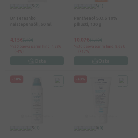
5
(2)
5
(1)
Dr Tereshko
Panthenol S.O.S 10%
naistepunaõli, 50 ml
pihusti, 130 g
4,15€
10,07€
5,19€
11,19€
30 päeva parim hind: 4,28€
30 päeva parim hind: 8,62€
(-4%)
(+17%)
Osta
Osta
-30%
-40%
5
(1)
0
(0)