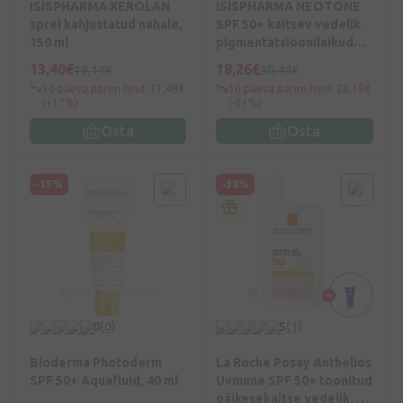
ISISPHARMA XEROLAN
ISISPHARMA NEOTONE
sprei kahjustatud nahale,
SPF 50+ kaitsev vedelik
150 ml
pigmentatsioonilaikudele
, 30 ml
13,40€
18,26€
19,14€
30,44€
30 päeva parim hind: 11,48€
30 päeva parim hind: 20,39€
(+17%)
(-11%)
Osta
Osta
-15%
-38%
0
(0)
5
(1)
Bioderma Photoderm
La Roche Posay Anthelios
SPF 50+ Aquafluid, 40 ml
Uvmune SPF 50+ toonitud
päikesekaitse vedelik, 50