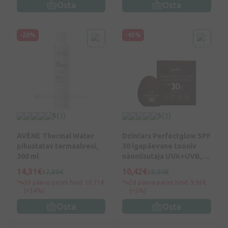
Osta
Osta
-20%
-45%
5
(1)
5
(1)
AVÈNE Thermal Water
Dzintars Perfectglow SPF
pihustatav termaalvesi,
30 igapäevane tooniv
300 ml
näoniisutaja UVA+UVB,
50 ml
14,31€
10,42€
17,89€
18,94€
30 päeva parim hind: 10,71€
30 päeva parim hind: 9,96€
(+34%)
(+5%)
Osta
Osta