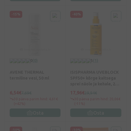
-15%
-40%
0
(0)
5
(1)
AVENE THERMAL
ISISPHARMA UVEBLOCK
termiline vesi, 50 ml
SPF50+ kõrge kaitsega
sprei näole ja kehale, 200
ml
6,54€
17,96€
7,69€
29,94€
30 päeva parim hind: 4,61€
30 päeva parim hind: 20,06€
(+42%)
(-11%)
Osta
Osta
-30%
-30%