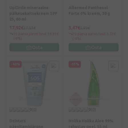
UpCircle mineraalne
Altermed Panthenol
päikesekaitsekreem SPF
Forte 6% kreem, 30 g
25, 60 ml
17,92€
3,47€
27,57€
5,99€
30 päeva parim hind: 19,30€
30 päeva parim hind: 3,59€
(-8%)
(-4%)
Osta
Osta
-40%
-35%
0
(0)
0
(0)
Dzintars
Holika Holika Aloe 99%
päevitamisjärgne
rahustav geel, 55 ml