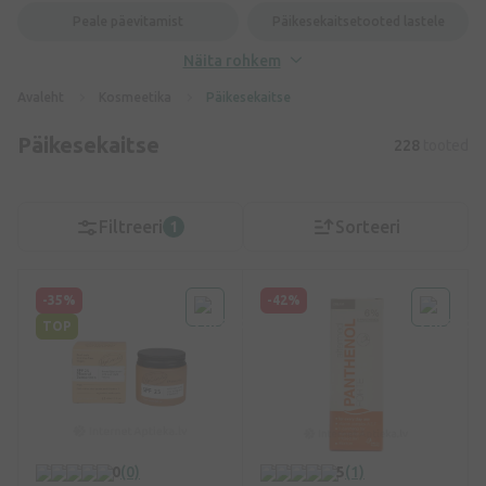
Peale päevitamist
Päikesekaitsetooted lastele
Näita rohkem
Avaleht
Kosmeetika
Päikesekaitse
Päikesekaitse
228
tooted
Filtreeri
Sorteeri
1
-35%
-42%
TOP
0
(0)
5
(1)