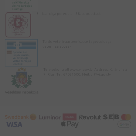
3+ kaardiga peredele - 5% soodustust
Toidu veterinaarteenistuse tegevusloaga
veterinaarapteek
Tervisekontroll www.vi.gov.lv. Aadress: Klijānu iela
7, Rīga. Tel: 67081600. Meil:
vi@vi.gov.lv