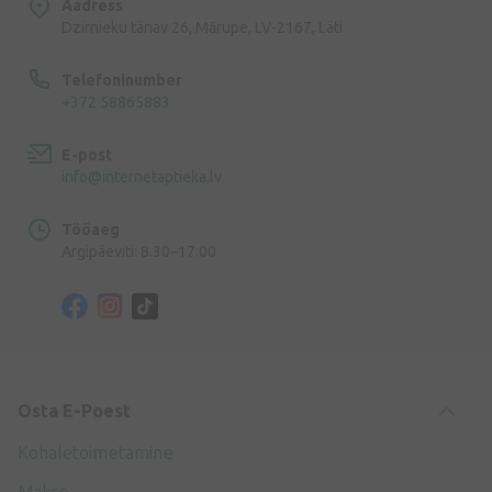
Aadress
Dzirnieku tänav 26, Mārupe, LV-2167, Läti
Telefoninumber
+372 58865883
E-post
info@internetaptieka.lv
Tööaeg
Argipäeviti: 8.30–17.00
Osta E-Poest
Kohaletoimetamine