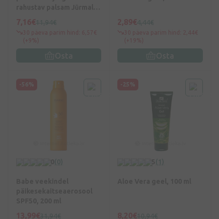
rahustav palsam Jūrmala
SOS, 100 ml
7,16€
2,89€
11,94€
4,44€
30 päeva parim hind: 6,57€
30 päeva parim hind: 2,44€
(+9%)
(+19%)
Osta
Osta
-56%
-25%
0
(0)
5
(1)
Babe veekindel
Aloe Vera geel, 100 ml
päikesekaitseaerosool
SPF50, 200 ml
13,99€
8,20€
31,94€
10,94€