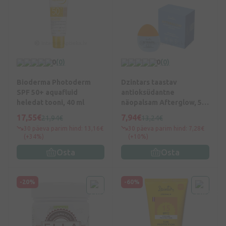
0
(0)
0
(0)
Bioderma Photoderm
Dzintars taastav
SPF 50+ aquafluid
antioksüdantne
heledat tooni, 40 ml
näopalsam Afterglow, 50
ml
17,55€
7,94€
21,94€
13,24€
30 päeva parim hind: 13,16€
30 päeva parim hind: 7,28€
(+34%)
(+10%)
Osta
Osta
-20%
-60%