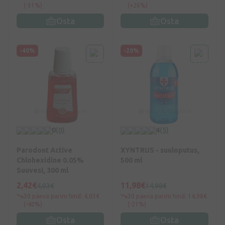
(-31%)
(+26%)
Osta
Osta
-40%
-20%
0
(0)
4
(5)
Parodont Active
XYNTRUS - suuloputus,
Chlohexidine 0.05%
500 ml
Suuvesi, 300 ml
2,42€
11,98€
4,03€
14,98€
30 päeva parim hind: 4,03€
30 päeva parim hind: 14,98€
(-40%)
(-21%)
Osta
Osta