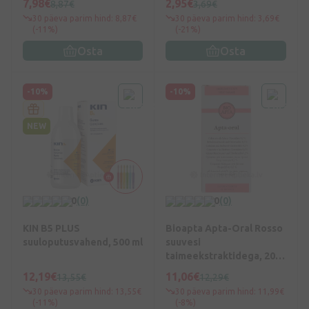
7,98€
2,95€
8,87€
3,69€
30 päeva parim hind: 8,87€
30 päeva parim hind: 3,69€
(-11%)
(-21%)
Osta
Osta
-10%
-10%
NEW
0
(0)
0
(0)
KIN B5 PLUS
Bioapta Apta-Oral Rosso
suuloputusvahend, 500 ml
suuvesi
taimeekstraktidega, 200
ml
12,19€
11,06€
13,55€
12,29€
30 päeva parim hind: 13,55€
30 päeva parim hind: 11,99€
(-11%)
(-8%)