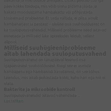
bakterite ja mikroobide arenguks. Lisaks puutub suu iga
päev kokku toiduga, mis võib sinna pidama jääda ja
hakata moodustama hambakattu või põhjustada
tõsisemaid probleeme. Et seda vältida, ei piisa ainult
hambaharjast ja pastast – oluline osa suuhooldusest on
ka suuloputusvahendid. Milliseid probleeme need aitavad
ennetada ja milliseid liike apteekides leidub, sellest
allpool.
Milliseid suuhügieeniprobleeme
aitab lahendada suuloputusvahend
Suuloputusvahend on tänapäeval levinud osa
igapäevasest suuhooldusest. Kuigi see ei asenda
hambapesu ega hambaniidi kasutamist, on see tõhus
täiendus, mis aitab puhastada kohti, kuhu hari ega niit ei
ulatu.
Bakterite ja mikroobide kontroll
Suuloputusvahendid aitavad vähendada ...
Loe rohkem