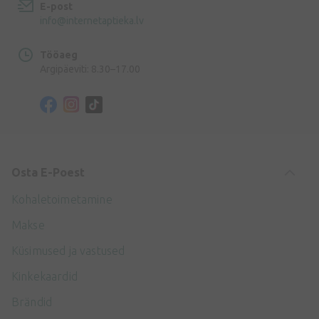
E-post
info@internetaptieka.lv
Tööaeg
Argipäeviti: 8.30–17.00
Osta E-Poest
Kohaletoimetamine
Makse
Küsimused ja vastused
Kinkekaardid
Brändid