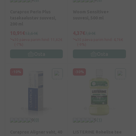
Curaprox Perio Plus
Woom Sensitive+
tasakaalustav suuvesi,
suuvesi, 500 ml
200 ml
10,91€
4,37€
13,64€
7,94€
30 päeva parim hind: 11,62€
30 päeva parim hind: 4,76€
(-7%)
(-9%)
Osta
Osta
-10%
-30%
0
(0)
5
(1)
Curaprox Aligner vaht, 40
LISTERINE Rohelise tee