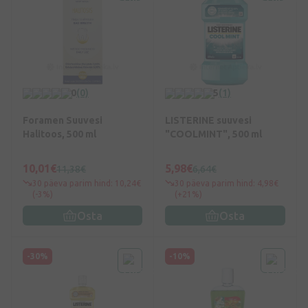
0
(0)
5
(1)
Foramen Suuvesi
LISTERINE suuvesi
Halitoos, 500 ml
"COOLMINT", 500 ml
10,01€
5,98€
11,38€
6,64€
30 päeva parim hind: 10,24€
30 päeva parim hind: 4,98€
(-3%)
(+21%)
Osta
Osta
-30%
-10%