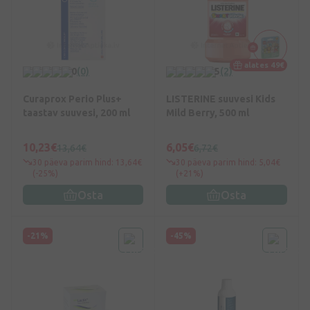
alates 49€
0
(0)
5
(2)
Curaprox Perio Plus+
LISTERINE suuvesi Kids
taastav suuvesi, 200 ml
Mild Berry, 500 ml
10,23€
6,05€
13,64€
6,72€
30 päeva parim hind: 13,64€
30 päeva parim hind: 5,04€
(-25%)
(+21%)
Osta
Osta
-21%
-45%