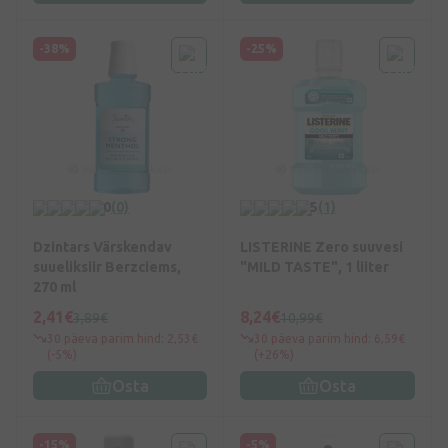
-38%
-25%
0
(0)
5
(1)
Dzintars Värskendav
LISTERINE Zero suuvesi
suueliksiir Berzciems,
"MILD TASTE", 1 liiter
270 ml
2,41€
8,24€
3,89€
10,99€
30 päeva parim hind: 2,53€
30 päeva parim hind: 6,59€
(-5%)
(+26%)
Osta
Osta
-15%
-5%