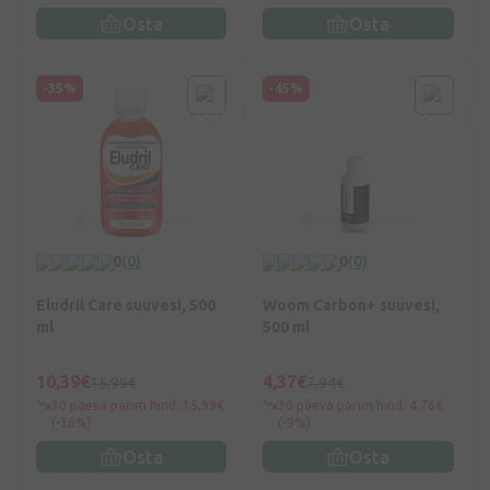
Osta
Osta
-35%
-45%
0
(0)
0
(0)
Eludril Care suuvesi, 500
Woom Carbon+ suuvesi,
ml
500 ml
10,39€
4,37€
15,99€
7,94€
30 päeva parim hind: 15,99€
30 päeva parim hind: 4,76€
(-36%)
(-9%)
Osta
Osta