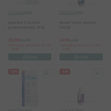
0
(0)
0
(0)
ApaCare OraLactin
Woom Total+ suuvesi,
probiootikumid, 30 tk.
500 ml
20,53€
4,37€
25,99€
7,94€
30 päeva parim hind: 20,79€
30 päeva parim hind: 4,76€
(-2%)
(-9%)
Osta
Osta
-20%
-45%
0
(0)
0
(0)