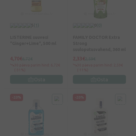
5
(1)
0
(0)
LISTERINE suuvesi
FAMILY DOCTOR Extra
"Ginger+Lime", 500 ml
Strong
suuloputusvahend, 360 ml
4,70€
2,33€
6,72€
2,59€
30 päeva parim hind: 6,72€
30 päeva parim hind: 2,59€
(-31%)
(-11%)
Osta
Osta
-20%
-20%