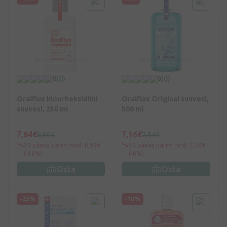
0
(0)
0
(0)
Oralflux kloorheksidiini
Oralflux Original suuvesi,
suuvesi, 250 ml
500 ml
7,64€
7,16€
8,99€
7,54€
30 päeva parim hind: 8,99€
30 päeva parim hind: 7,54€
(-16%)
(-6%)
Osta
Osta
-25%
-10%