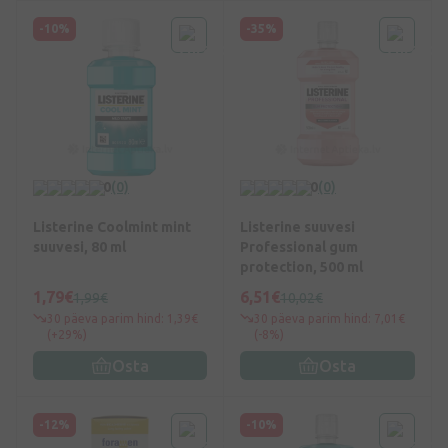
-10%
-35%
0
(0)
0
(0)
Listerine Coolmint mint
Listerine suuvesi
suuvesi, 80 ml
Professional gum
protection, 500 ml
1,79€
6,51€
1,99€
10,02€
30 päeva parim hind: 1,39€
30 päeva parim hind: 7,01€
(+29%)
(-8%)
Osta
Osta
-12%
-10%