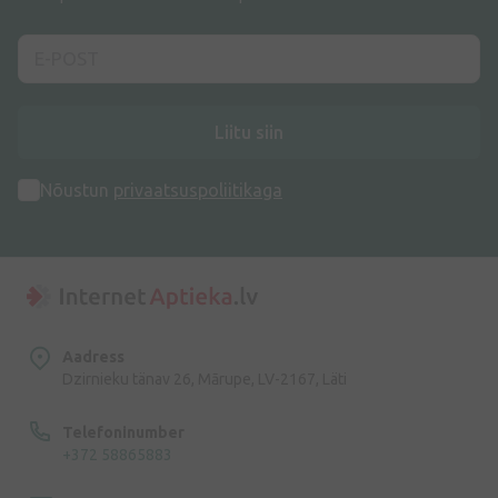
Liitu siin
Nõustun
privaatsuspoliitikaga
Aadress
Dzirnieku tänav 26, Mārupe, LV-2167, Läti
Telefoninumber
+372 58865883