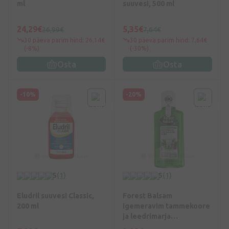
ml
suuvesi, 500 ml
24,29€
5,35€
26,99€
7,64€
30 päeva parim hind: 26,14€
30 päeva parim hind: 7,64€
(-8%)
(-30%)
Osta
Osta
-10%
-20%
5
(1)
5
(1)
Eludril suuvesi Classic,
Forest Balsam
200 ml
igemeravim tammekoore
ja leedrimarja
ekstraktidega, 250 ml