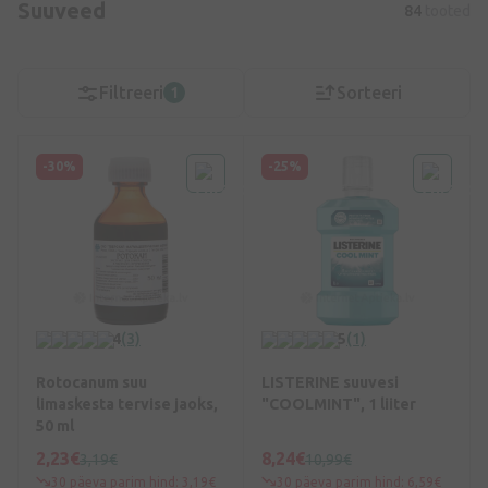
Suuveed
84
tooted
Filtreeri
Sorteeri
1
-30%
-25%
4
(3)
5
(1)
Rotocanum suu
LISTERINE suuvesi
limaskesta tervise jaoks,
"COOLMINT", 1 liiter
50 ml
2,23€
8,24€
3,19€
10,99€
30 päeva parim hind: 3,19€
30 päeva parim hind: 6,59€