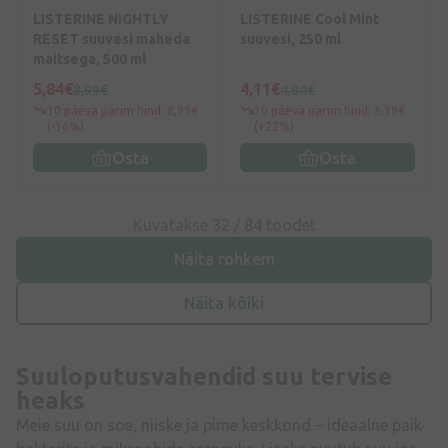
LISTERINE NIGHTLY
LISTERINE Cool Mint
RESET suuvesi maheda
suuvesi, 250 ml
maitsega, 500 ml
5,84€
4,11€
8,99€
4,84€
30 päeva parim hind: 8,99€
30 päeva parim hind: 3,39€
(-36%)
(+22%)
Osta
Osta
Kuvatakse 32 /
84
toodet
Näita rohkem
Näita kõiki
Suuloputusvahendid suu tervise
heaks
Meie suu on soe, niiske ja pime keskkond – ideaalne paik