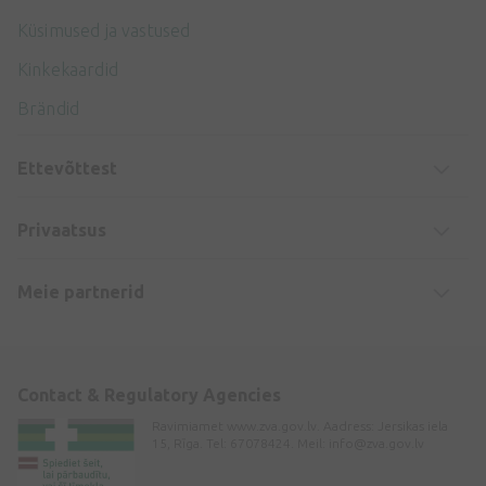
Küsimused ja vastused
Kinkekaardid
Brändid
Ettevõttest
Privaatsus
Meie partnerid
Contact & Regulatory Agencies
Ravimiamet www.zva.gov.lv. Aadress: Jersikas iela
15, Rīga. Tel: 67078424. Meil:
info@zva.gov.lv