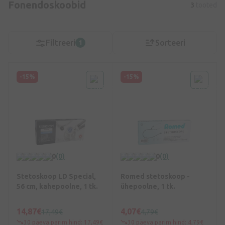
Fonendoskoobid
3
tooted
Filtreeri
Sorteeri
1
-15%
-15%
0
(0)
0
(0)
Stetoskoop LD Special,
Romed stetoskoop -
56 cm, kahepoolne, 1 tk.
ühepoolne, 1 tk.
14,87€
4,07€
17,49€
4,79€
30 päeva parim hind: 17,49€
30 päeva parim hind: 4,79€