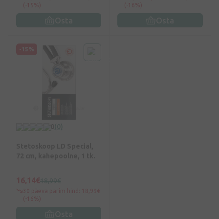
(-15%)
(-16%)
Osta
Osta
-15%
0
(0)
Stetoskoop LD Special,
72 cm, kahepoolne, 1 tk.
16,14€
18,99€
30 päeva parim hind: 18,99€
(-16%)
Osta