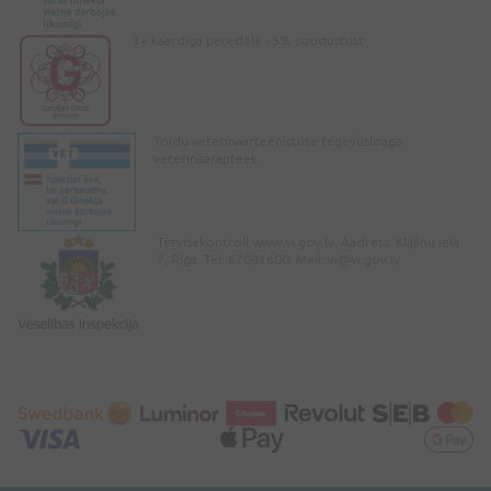
3+ kaardiga peredele - 5% soodustust
Toidu veterinaarteenistuse tegevusloaga
veterinaarapteek
Tervisekontroll www.vi.gov.lv. Aadress: Klijānu iela
7, Rīga. Tel: 67081600. Meil:
vi@vi.gov.lv