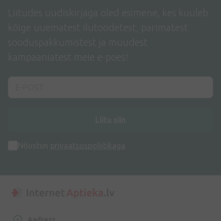
Liitudes uudiskirjaga oled esimene, kes kuuleb
kõige uuematest ilutoodetest, parimatest
sooduspakkumistest ja muudest
kampaaniatest meie e-poes!
Liitu siin
Nõustun
privaatsuspoliitikaga
Aadress