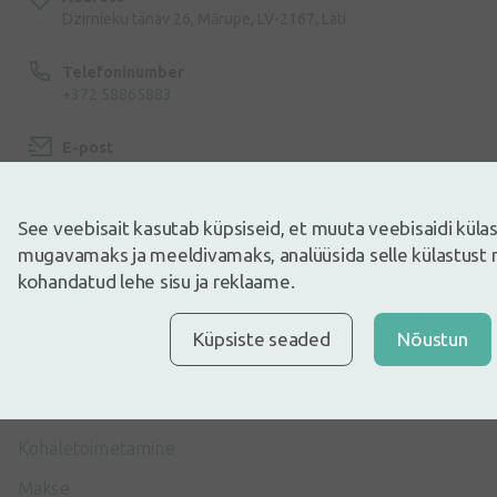
Dzirnieku tänav 26, Mārupe, LV-2167, Läti
Telefoninumber
+372 58865883
E-post
info@internetaptieka.lv
Tööaeg
See veebisait kasutab küpsiseid, et muuta veebisaidi kül
Argipäeviti: 8.30–17.00
mugavamaks ja meeldivamaks, analüüsida selle külastust 
kohandatud lehe sisu ja reklaame.
Küpsiste seaded
Nõustun
Osta E-Poest
Kohaletoimetamine
Makse