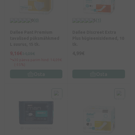
0
(0)
5
(1)
Dailee Pant Premium
Dailee Discreet Extra
tavalised püksmähkmed
Plus hügieenisidemed, 10
L suurus, 15 tk.
tk.
9,16€
4,99€
14,09€
30 päeva parim hind: 14,09€
(-35%)
Osta
Osta