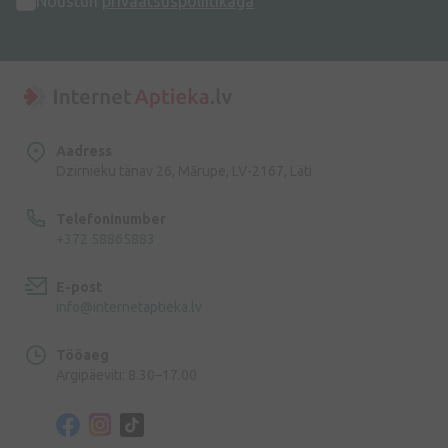
Nõustun
privaatsuspoliitikaga
Aadress
Dzirnieku tänav 26, Mārupe, LV-2167, Läti
Telefoninumber
+372 58865883
E-post
info@internetaptieka.lv
Tööaeg
Argipäeviti: 8.30–17.00