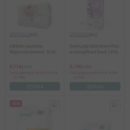
0
(0)
0
(0)
ABENA rasedate
Seni Lady Slim Micro Plus
hügieenisidemed, 15 tk.
uroloogilised lisad, 20 tk.
5,11€
3,14€
6,01€
4,49€
30 päeva parim hind: 4,51€
30 päeva parim hind: 4,49€
(+14%)
(-31%)
Osta
Osta
-35%