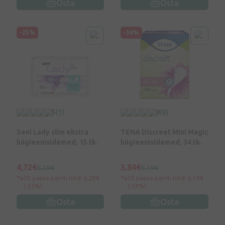
Osta
Osta
-25%
-38%
5
(1)
0
(0)
Seni Lady slim ekstra
TENA Discreet Mini Magic
hügieenisidemed, 15 tk.
hügieenisidemed, 34 tk.
4,72€
3,84€
6,29€
6,19€
30 päeva parim hind: 6,29€
30 päeva parim hind: 6,19€
(-25%)
(-38%)
Osta
Osta