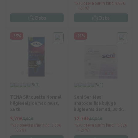
30 päeva parim hind: 8,89€
(-31%)
Osta
Osta
-35%
-25%
5
(1)
5
(1)
TENA Silhouette Normal
Seni San Maxi
hügieenisidemed must,
anatoomilise kujuga
26 tk.
hügieenisidemed, 30 tk.
3,70€
12,74€
5,69€
16,99€
30 päeva parim hind: 5,69€
30 päeva parim hind: 16,02€
(-35%)
(-21%)