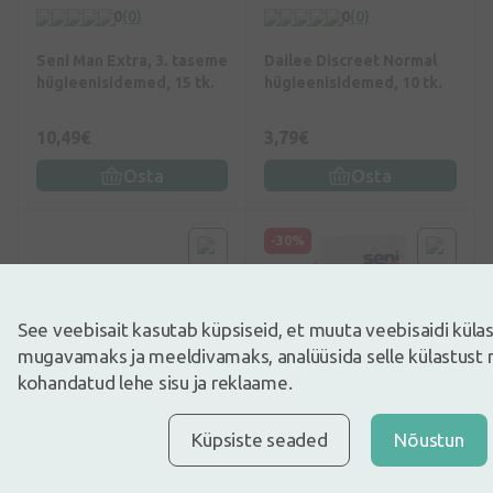
0
(0)
0
(0)
Seni Man Extra, 3. taseme
Dailee Discreet Normal
hügieenisidemed, 15 tk.
hügieenisidemed, 10 tk.
10,49€
3,79€
Osta
Osta
-30%
See veebisait kasutab küpsiseid, et muuta veebisaidi kül
mugavamaks ja meeldivamaks, analüüsida selle külastust 
kohandatud lehe sisu ja reklaame.
0
(0)
0
(0)
Küpsiste seaded
Nõustun
ABENA Light Super 4
Vintage Lady Normal
Premium
hügieenisidemed, 20 tk.