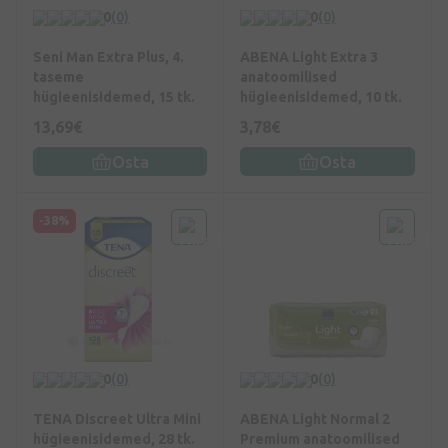
0
(0)
0
(0)
Seni Man Extra Plus, 4.
ABENA Light Extra 3
taseme
anatoomilised
hügieenisidemed, 15 tk.
hügieenisidemed, 10 tk.
13,69€
3,78€
Osta
Osta
-38%
0
(0)
0
(0)
TENA Discreet Ultra Mini
ABENA Light Normal 2
hügieenisidemed, 28 tk.
Premium anatoomilised