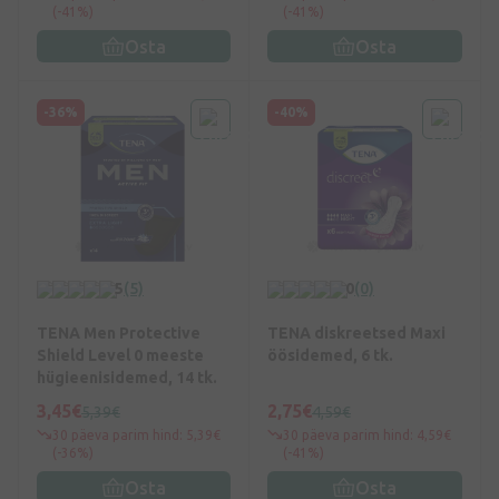
(-41%)
(-41%)
Osta
Osta
-36%
-40%
5
(5)
0
(0)
TENA Men Protective
TENA diskreetsed Maxi
Shield Level 0 meeste
öösidemed, 6 tk.
hügieenisidemed, 14 tk.
3,45€
2,75€
5,39€
4,59€
30 päeva parim hind: 5,39€
30 päeva parim hind: 4,59€
(-36%)
(-41%)
Osta
Osta