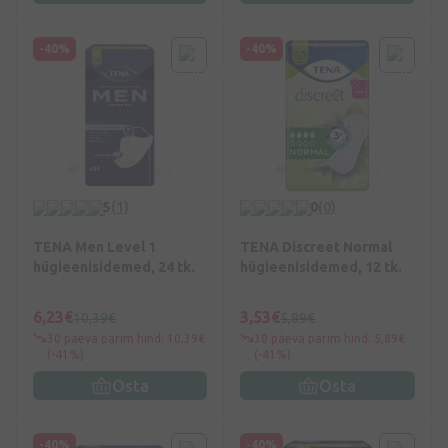
-40%
-40%
5
(1)
0
(0)
TENA Men Level 1
TENA Discreet Normal
hügieenisidemed, 24 tk.
hügieenisidemed, 12 tk.
6,23€
3,53€
10,39€
5,89€
30 päeva parim hind: 10,39€
30 päeva parim hind: 5,89€
(-41%)
(-41%)
Osta
Osta
-40%
-40%