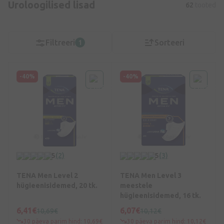
Uroloogilised lisad
62
tooted
Filtreeri
Sorteeri
1
-40%
-40%
5
(2)
5
(3)
TENA Men Level 2
TENA Men Level 3
hügieenisidemed, 20 tk.
meestele
hügieenisidemed, 16 tk.
6,41€
6,07€
10,69€
10,12€
30 päeva parim hind: 10,69€
30 päeva parim hind: 10,12€