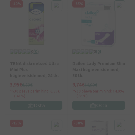
-40%
-35%
0
(0)
0
(0)
TENA diskreetsed Ultra
Dailee Lady Premium Slim
Mini Plus
Maxi hügieenisidemed,
hügieenisidemed, 24 tk.
30 tk.
3,95€
9,74€
6,59€
14,99€
30 päeva parim hind: 6,59€
30 päeva parim hind: 14,09€
(-41%)
(-31%)
Osta
Osta
-15%
-30%