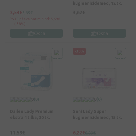
hügieenisidemed, 12 tk.
3,53€
3,62€
5,69€
30 päeva parim hind: 5,69€
(-38%)
Osta
Osta
-30%
0
(0)
0
(0)
Dailee Lady Premium
Seni Lady Super
ekstra 4 tilka, 30 tk.
hügieenisidemed, 15 tk.
11,59€
6,22€
8,89€