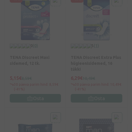
0
(0)
5
(1)
TENA Discreet Maxi
TENA Discreet Extra Plus
sidemed, 12 tk.
hügieenisidemed, 16
tükki
5,15€
6,29€
8,59€
10,49€
30 päeva parim hind: 8,59€
30 päeva parim hind: 10,49€
(-41%)
(-41%)
Osta
Osta