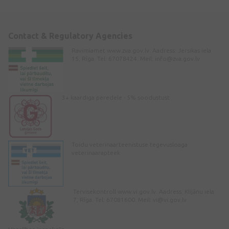
Contact & Regulatory Agencies
Ravimiamet www.zva.gov.lv. Aadress: Jersikas iela
15, Rīga. Tel: 67078424. Meil:
info@zva.gov.lv
3+ kaardiga peredele - 5% soodustust
Toidu veterinaarteenistuse tegevusloaga
veterinaarapteek
Tervisekontroll www.vi.gov.lv. Aadress: Klijānu iela
7, Rīga. Tel: 67081600. Meil:
vi@vi.gov.lv