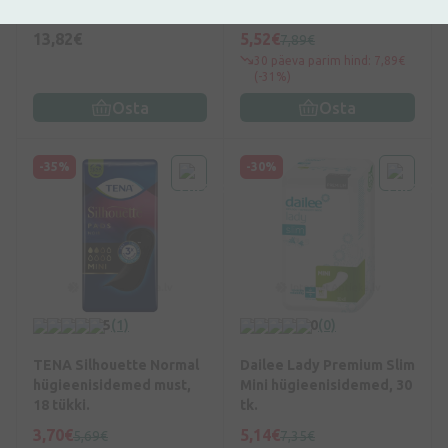
hügieenisidemed, 30 tk.
13,82€
5,52€
7,89€
30 päeva parim hind: 7,89€
(-31%)
Osta
Osta
-35%
-30%
5
(1)
0
(0)
TENA Silhouette Normal
Dailee Lady Premium Slim
hügieenisidemed must,
Mini hügieenisidemed, 30
18 tükki.
tk.
3,70€
5,14€
5,69€
7,35€