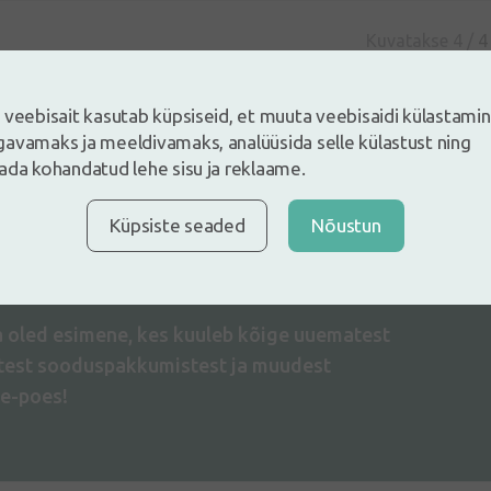
Kuvatakse 4 /
4
 veebisait kasutab küpsiseid, et muuta veebisaidi külastami
avamaks ja meeldivamaks, analüüsida selle külastust ning
ada kohandatud lehe sisu ja reklaame.
dised ja
Küpsiste seaded
Nõustun
kkumised
Nõu
a oled esimene, kes kuuleb kõige uuematest
atest sooduspakkumistest ja muudest
e-poes!