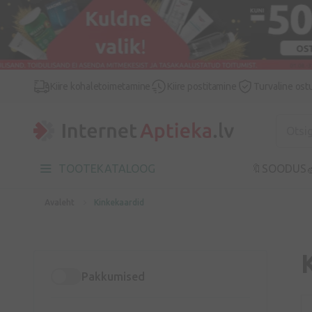
Kiire kohaletoimetamine
Kiire postitamine
Turvaline ost
TOOTEKATALOOG
🔖SOODUS

Avaleht
Kinkekaardid
Pakkumised