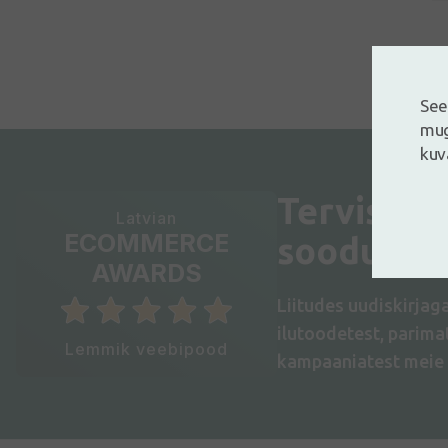
See
mug
kuv
Terviseuu
Latvian
ECOMMERCE
sooduspa
AWARDS
Liitudes uudiskirjag
ilutoodetest, parim
Lemmik veebipood
kampaaniatest meie 