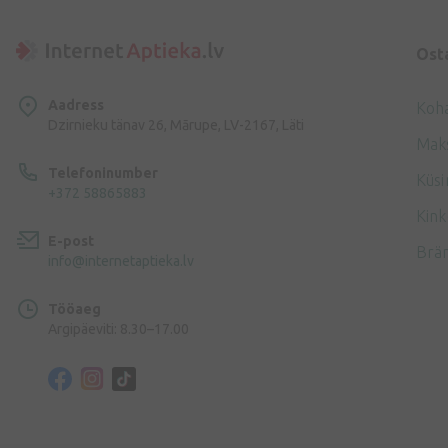
Ost
Aadress
Koh
Dzirnieku tänav 26, Mārupe, LV-2167, Läti
Mak
Telefoninumber
Küsi
+372 58865883
Kink
E-post
Brä
info@internetaptieka.lv
Tööaeg
Argipäeviti: 8.30–17.00