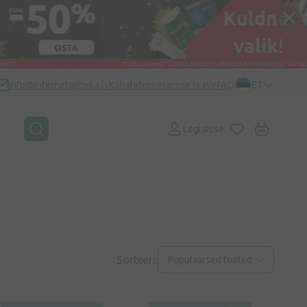
info@internetaptieka.lv
Kohaletoimetamise teave
FAQ
ET
Logi sisse
Sorteeri:
Populaarsed tooted