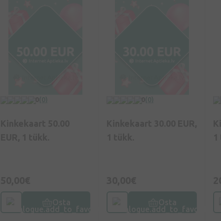
0
(0)
0
(0)
Kinkekaart 50.00
Kinkekaart 30.00 EUR,
K
EUR, 1 tükk.
1 tükk.
1 
50,00€
30,00€
2
Osta
Osta