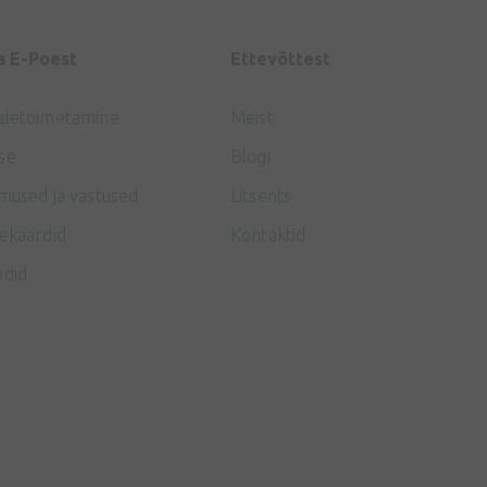
a E-Poest
Ettevõttest
aletoimetamine
Meist
se
Blogi
mused ja vastused
Litsents
ekaardid
Kontaktid
ndid