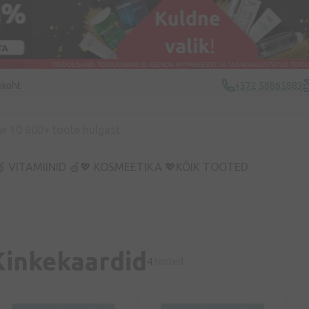
ukoht
+372 58865883
 VITAMIINID 🍏
💖 KOSMEETIKA 💖
KÕIK TOOTED
Kinkekaardid
4
tooted