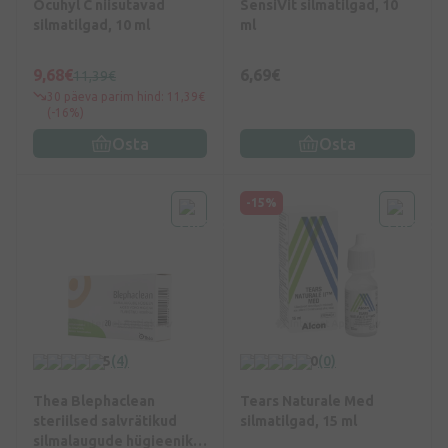
Ocuhyl C niisutavad
SensiVit silmatilgad, 10
silmatilgad, 10 ml
ml
9,68€
6,69€
11,39€
30 päeva parim hind: 11,39€
(-16%)
Osta
Osta
-15%
5
(4)
0
(0)
Thea Blephaclean
Tears Naturale Med
steriilsed salvrätikud
silmatilgad, 15 ml
silmalaugude hügieeniks,