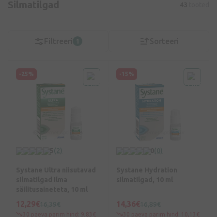
Silmatilgad
43
tooted
Filtreeri
Sorteeri
1
-25%
-15%
5
(2)
0
(0)
Systane Ultra niisutavad
Systane Hydration
silmatilgad ilma
silmatilgad, 10 ml
säilitusaineteta, 10 ml
12,29€
14,36€
16,39€
16,89€
30 päeva parim hind: 9,83€
30 päeva parim hind: 10,13€