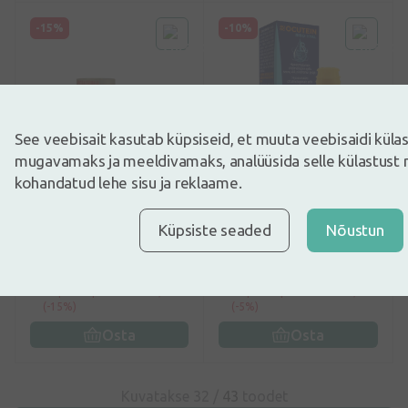
-15%
-10%
See veebisait kasutab küpsiseid, et muuta veebisaidi kül
mugavamaks ja meeldivamaks, analüüsida selle külastust 
0
(0)
0
(0)
kohandatud lehe sisu ja reklaame.
Kaalium-U
Ocutein Ribo-Hyal
säilitusainevabad
oftalmoloogiline geel, 10
Küpsiste seaded
Nõustun
silmatilgad, 10 ml
ml
8,07€
17,98€
9,49€
19,98€
30 päeva parim hind: 9,49€
30 päeva parim hind: 18,89€
(-15%)
(-5%)
Osta
Osta
Kuvatakse 32 /
43
toodet