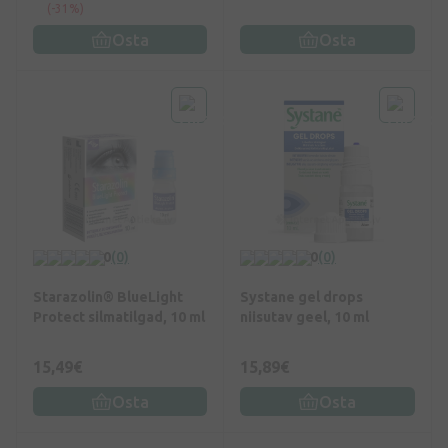
(-31%)
Osta
Osta
0
(0)
0
(0)
Starazolin® BlueLight
Systane gel drops
Protect silmatilgad, 10 ml
niisutav geel, 10 ml
15,49€
15,89€
Osta
Osta