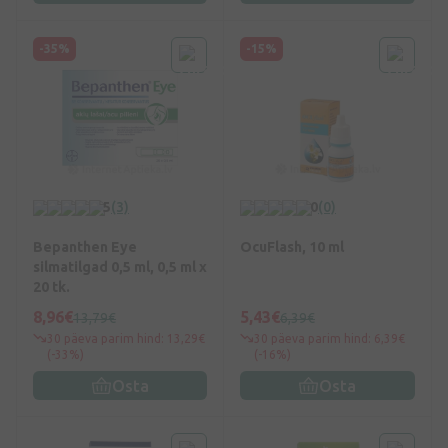
-35%
-15%
5
(3)
0
(0)
Bepanthen Eye
OcuFlash, 10 ml
silmatilgad 0,5 ml, 0,5 ml x
20 tk.
8,96€
5,43€
13,79€
6,39€
30 päeva parim hind: 13,29€
30 päeva parim hind: 6,39€
(-33%)
(-16%)
Osta
Osta