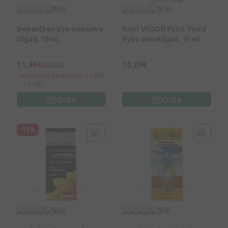
0
(0)
5
(4)
Bepanthen Eye Intensive
NAVI VISION PLUS Tired
tilgad, 10 ml
Eyes silmatilgad, 15 ml
11,96€
10,29€
17,09€
30 päeva parim hind: 17,09€
(-31%)
Osta
Osta
-15%
0
(0)
0
(0)