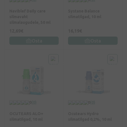
Naviblef Daily care
Systane Balance
silmavaht
silmatilgad, 10 ml
silmalaugudele, 50 ml
12,69€
16,19€
Osta
Osta
0
(0)
0
(0)
OCUTEARS ALO+
Ocutears Hydro
silmatilgad, 10 ml
silmatilgad 0,2%, 10 ml