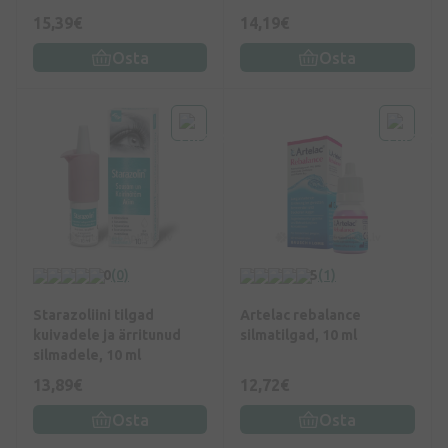
15,39€
14,19€
Osta
Osta
0
(0)
5
(1)
Starazoliini tilgad
Artelac rebalance
kuivadele ja ärritunud
silmatilgad, 10 ml
silmadele, 10 ml
13,89€
12,72€
Osta
Osta