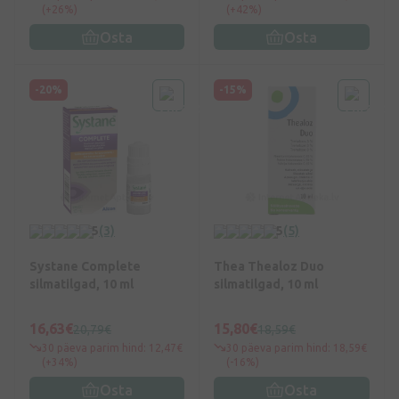
(+26%)
(+42%)
Osta
Osta
-20%
-15%
5
(3)
5
(5)
Systane Complete
Thea Thealoz Duo
silmatilgad, 10 ml
silmatilgad, 10 ml
16,63€
15,80€
20,79€
18,59€
30 päeva parim hind: 12,47€
30 päeva parim hind: 18,59€
(+34%)
(-16%)
Osta
Osta