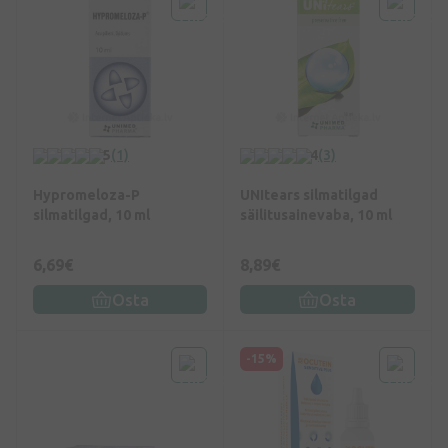
5
(1)
4
(3)
Hypromeloza-P
UNItears silmatilgad
silmatilgad, 10 ml
säilitusainevaba, 10 ml
6,69€
8,89€
Osta
Osta
-15%