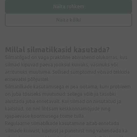
Näita rohkem
Näita kõiki
Millal silmatilkasid kasutada?
Silmatilgad on väga praktiline abivahend olukorras, kus
silmad kipuvad päeva jooksul kuivaks, väsinuks või
ärritunuks muutuma. Sellised sümptomid võivad tekkida
erinevatel põhjustel.
Silmatilkade kasutamisega ei pea ootama, kuni probleem
on juba tõsiseks muutunud: sellega võib ja tasubki
alustada juba ennetavalt. Kui silmad on niisutatud ja
kaitstud, on neil lihtsam keskkonnamõjude ning
igapäevase koormusega toime tulla.
Regulaarne silmatilkade kasutamine aitab ennetada
silmade kuivust, kipitust ja punetust ning vähendada ka