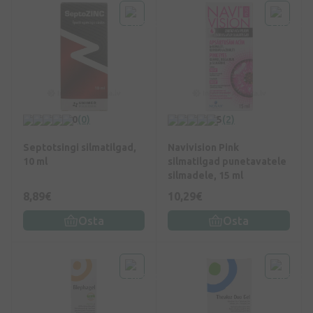
0
(0)
5
(2)
Septotsingi silmatilgad,
Navivision Pink
10 ml
silmatilgad punetavatele
silmadele, 15 ml
8,89€
10,29€
Osta
Osta