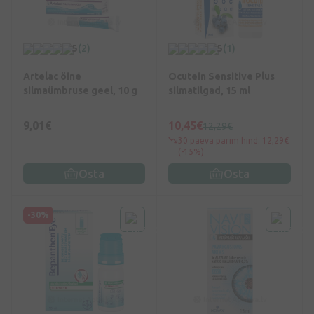
5
(2)
5
(1)
Artelac öine
Ocutein Sensitive Plus
silmaümbruse geel, 10 g
silmatilgad, 15 ml
9,01€
10,45€
12,29€
30 päeva parim hind: 12,29€
(-15%)
Osta
Osta
-30%