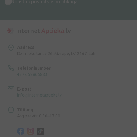
Nõustun
privaatsuspoliitikaga
Aadress
Dzirnieku tänav 26, Mārupe, LV-2167, Läti
Telefoninumber
+372 58865883
E-post
info@internetaptieka.lv
Tööaeg
Argipäeviti: 8.30–17.00