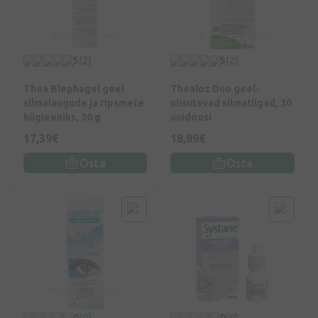
5
(2)
5
(2)
Thea Blephagel geel
Thealoz Duo geel-
silmalaugude ja ripsmete
niisutavad silmatilgad, 30
hügieeniks, 30 g
unidoosi
17,39€
18,99€
Osta
Osta
0
(0)
0
(0)