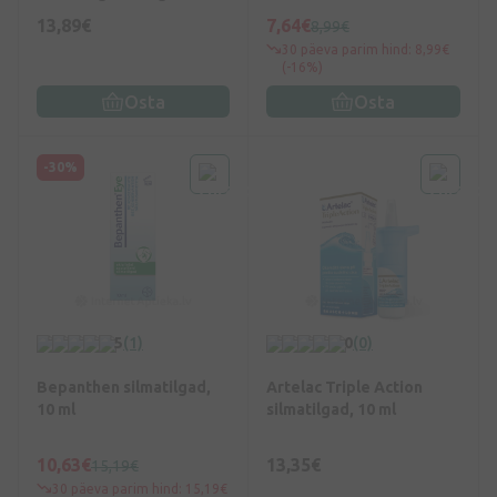
20 tk.
13,89€
7,64€
8,99€
30 päeva parim hind: 8,99€
(-16%)
Osta
Osta
-30%
5
(1)
0
(0)
Bepanthen silmatilgad,
Artelac Triple Action
10 ml
silmatilgad, 10 ml
10,63€
13,35€
15,19€
30 päeva parim hind: 15,19€