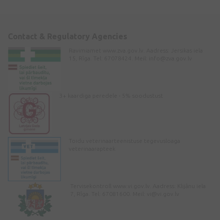
Contact & Regulatory Agencies
Ravimiamet www.zva.gov.lv. Aadress: Jersikas iela
15, Rīga. Tel: 67078424. Meil:
info@zva.gov.lv
3+ kaardiga peredele - 5% soodustust
Toidu veterinaarteenistuse tegevusloaga
veterinaarapteek
Tervisekontroll www.vi.gov.lv. Aadress: Klijānu iela
7, Rīga. Tel: 67081600. Meil:
vi@vi.gov.lv