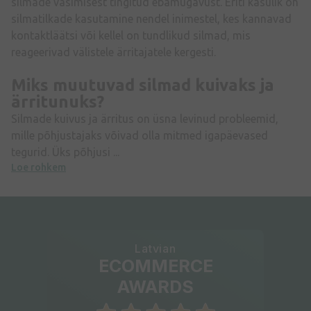
silmade väsimisest tingitud ebamugavust. Eriti kasulik on
silmatilkade kasutamine nendel inimestel, kes kannavad
kontaktläätsi või kellel on tundlikud silmad, mis
reageerivad välistele ärritajatele kergesti.
Miks muutuvad silmad kuivaks ja
ärritunuks?
Silmade kuivus ja ärritus on üsna levinud probleemid,
mille põhjustajaks võivad olla mitmed igapäevased
tegurid. Üks põhjusi ...
Loe rohkem
Latvian
ECOMMERCE
AWARDS