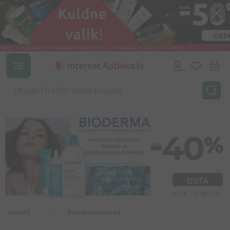
Avaleht
...
Raseerimistooted