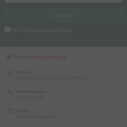
Liitu siin
Nõustun
privaatsuspoliitikaga
Aadress
Dzirnieku tänav 26, Mārupe, LV-2167, Läti
Telefoninumber
+372 58865883
E-post
info@internetaptieka.lv