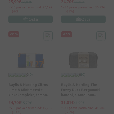
25,99€
24,70€
32,49€
35,79€
näopesuvahend 50 ml,
30 päeva parim hind: 27,62€
30 päeva parim hind: 35,79€
juukse- ja
(-6%)
(-31%)
kehapesuvahend 100 ml,
Osta
Osta
habemeajamisjärgne
palsam 50 ml
-31%
-26%
0
(0)
0
(0)
Baylis & Harding Citrus
Baylis & Harding The
Lime & Mint meeste
Fuzzy Duck Bergamoti
kinkekomplekt, šampoon
kanepi ja sandlipuu
100ml, kehapesuvahend
meeste luksuslik
24,70€
31,01€
35,79€
41,90€
100ml, dušigeel 50ml,
kinkekomplekt, šampoon
30 päeva parim hind: 35,79€
30 päeva parim hind: 41,90€
habemeajamisjärgne
100ml, kehapesuvahend
(-31%)
(-26%)