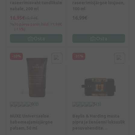
raseerimisvaht tundlikule
raseerimisjärgne losjoon,
nahale, 200 ml
100 ml
16,95€
16,99€
19,94€
30 päeva parim hind: 19,94€
(-15%)
Osta
Osta
-20%
-31%
0
(0)
5
(1)
NUXE Universaalne
Baylis & Harding musta
habemeajamisjärgne
pipra ja ženšenni luksuslik
palsam, 50 ml
pesuvahendite
kinkekomplekt meestele,