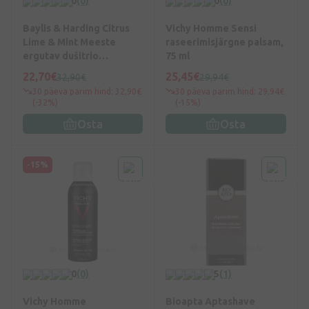
0
(0)
0
(0)
Baylis & Harding Citrus
Vichy Homme Sensi
Lime & Mint Meeste
raseerimisjärgne palsam,
ergutav dušitrio
75 ml
kinkekomplekt, juukse- ja
22,70€
25,45€
32,90€
29,94€
kehapesuvahend 300ml,
30 päeva parim hind: 32,90€
30 päeva parim hind: 29,94€
dušigeel 200ml,
(-32%)
(-15%)
habemeajamisjärgne
Osta
Osta
palsam 200ml.
-15%
0
(0)
5
(1)
Vichy Homme
Bioapta Aptashave