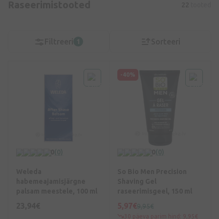
Raseerimistooted
22
tooted
Filtreeri
Sorteeri
1
-40%
0
(0)
0
(0)
Weleda
So Bio Men Precision
habemeajamisjärgne
Shaving Gel
palsam meestele, 100 ml
raseerimisgeel, 150 ml
23,94€
5,97€
9,95€
30 päeva parim hind: 9,95€