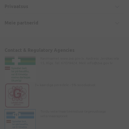
Privaatsus
Meie partnerid
Contact & Regulatory Agencies
Ravimiamet www.zva.gov.lv. Aadress: Jersikas iela
15, Rīga. Tel: 67078424. Meil:
info@zva.gov.lv
3+ kaardiga peredele - 5% soodustust
Toidu veterinaarteenistuse tegevusloaga
veterinaarapteek