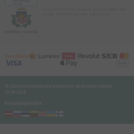
Tervisekontroll www.vi.gov.lv. Aadress: Klijānu iela
7, Rīga. Tel: 67081600. Meil:
vi@vi.gov.lv
© 2026 InternetAptieka
Veebilehte värskendati viimati
07.08.2026
Privaatsuspoliitika