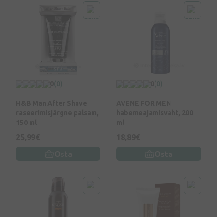
0
(0)
0
(0)
H&B Man After Shave
AVENE FOR MEN
raseerimisjärgne palsam,
habemeajamisvaht, 200
150 ml
ml
25,99€
18,89€
Osta
Osta