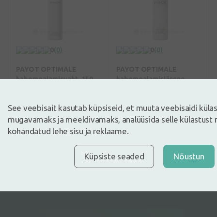
0
(0)
0
(0)
PAYOT OPTIMALE
PAYOT OPTIMALE
habemeajamisvaht, 150
habemeajamisjärgne
ml
losjoon, 100 ml
21,85€
29,85€
See veebisait kasutab küpsiseid, et muuta veebisaidi kül
mugavamaks ja meeldivamaks, analüüsida selle külastust 
Osta
Osta
kohandatud lehe sisu ja reklaame.
Kuvatakse 22 /
22
toodet
Küpsiste seaded
Nõustun