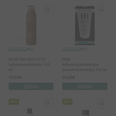
0
(0)
0
(0)
NUXE Men [BOOST]³
H&B
habemeajamisvaht, 150
habemeajamisjärgne
ml
palsam kaaviariga, 150 ml
19,94€
29,99€
Osta
Osta
NEW
NEW