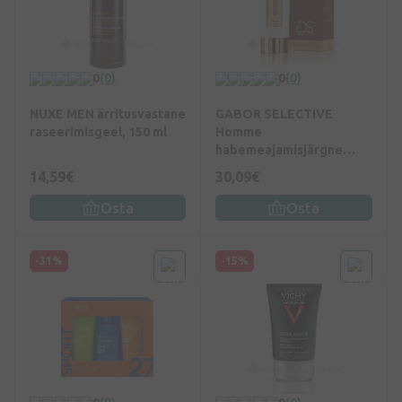
0
(0)
0
(0)
NUXE MEN ärritusvastane
GABOR SELECTIVE
raseerimisgeel, 150 ml
Homme
habemeajamisjärgne
kreem Baume Anti-Feu
14,59€
30,09€
Du Rasoir, 100 ml
Osta
Osta
-31%
-15%