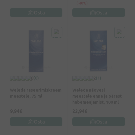
(-40%)
Osta
Osta
0
(0)
2
(1)
Weleda raseerimiskreem
Weleda näovesi
meestele, 75 ml
meestele enne ja pärast
habemeajamist, 100 ml
9,94€
22,94€
Osta
Osta