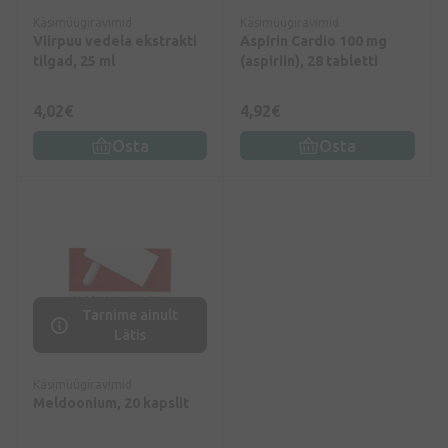
Käsimüügiravimid
Käsimüügiravimid
Viirpuu vedela ekstrakti
Aspirin Cardio 100 mg
tilgad, 25 ml
(aspiriin), 28 tabletti
4,02€
4,92€
Osta
Osta
Tarnime ainult
Lätis
Käsimüügiravimid
Meldoonium, 20 kapslit