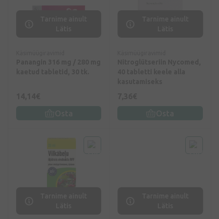
Tarnime ainult
Tarnime ainult
Lätis
Lätis
Käsimüügiravimid
Käsimüügiravimid
Panangin 316 mg / 280 mg
Nitroglütseriin Nycomed,
kaetud tabletid, 30 tk.
40 tabletti keele alla
kasutamiseks
14,14€
7,36€
Osta
Osta
Tarnime ainult
Tarnime ainult
Lätis
Lätis