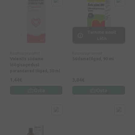
Tarnime ainult
Lätis
Käsimüügiravimid
Käsimüügiravimid
Valentis südame
Südametilgad, 90 ml
löögisagedust
parandavad tilgad, 30 ml
1,44€
3,84€
Osta
Osta