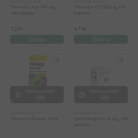
Käsimüügiravimid
Käsimüügiravimid
Thrombo ASS 100 mg,
Thrombo ASS 50 mg, 100
100 tabletti
tabletti
7,26€
4,74€
Osta
Osta
Tarnime ainult
Tarnime ainult
Lätis
Lätis
Käsimüügiravimid
Käsimüügiravimid
Viirpuu tinktuura, 90 ml
Hjertemagnüül 75 mg, 100
tabletti