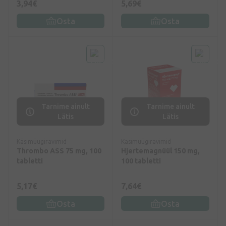
3,94€
5,69€
Osta
Osta
Tarnime ainult
Tarnime ainult
Lätis
Lätis
Käsimüügiravimid
Käsimüügiravimid
Thrombo ASS 75 mg, 100
Hjertemagnüül 150 mg,
tabletti
100 tabletti
5,17€
7,64€
Osta
Osta