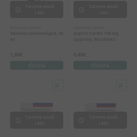
Tarnime ainult
Tarnime ainult
Lätis
Lätis
Käsimüügiravimid
Käsimüügiravimid
Valentis südametilgad, 40
Aspirin Cardio 100 mg
ml
(aspiriin), 98 tabletti
1,98€
9,48€
Osta
Osta
Tarnime ainult
Tarnime ainult
Lätis
Lätis