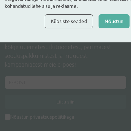
kohandatud lehe sisu ja reklaame.
Terviseuudised ja
Küpsiste seaded
Nõustun
sooduspakkumised
Liitudes uudiskirjaga oled esimene, kes kuuleb
kõige uuematest ilutoodetest, parimatest
sooduspakkumistest ja muudest
kampaaniatest meie e-poes!
Liitu siin
Nõustun
privaatsuspoliitikaga