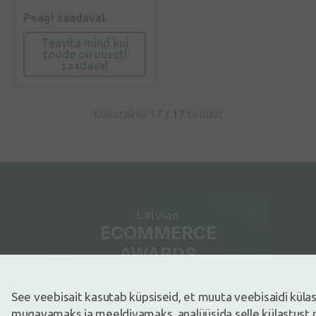
Peagi saadaval
Teavita mind kui
toode on uuesti
saadaval
Kuvatakse 17 /
17
toodet
Latvian
ECOMMERCE
AWARDS
See veebisait kasutab küpsiseid, et muuta veebisaidi kül
Lemmik veebipood
mugavamaks ja meeldivamaks, analüüsida selle külastust 