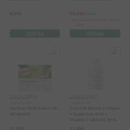
6,59€
10,94€
21,89€
30 päeva parim hind: 18,61€
(-42%)
Osta
Osta
5
(1)
5
(2)
Toidulisandid
Toidulisandid
Gerimax Multi Active 50+,
OstroVit Marine Collagen
60 tabletti
+ Hyaluronic Acid +
Vitamin C tabletid, 90 tk.
17,39€
12,49€