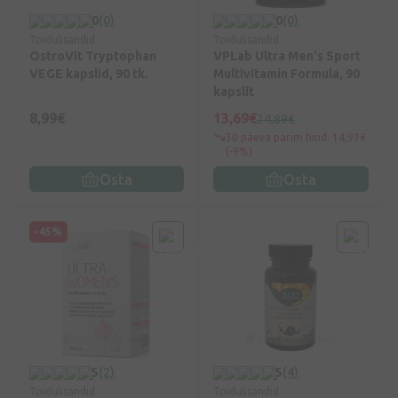
0
(0)
0
(0)
Toidulisandid
Toidulisandid
OstroVit Tryptophan
VPLab Ultra Men's Sport
VEGE kapslid, 90 tk.
Multivitamin Formula, 90
kapslit
8,99€
13,69€
24,89€
30 päeva parim hind: 14,93€
(-9%)
Osta
Osta
-45%
5
(2)
5
(4)
Toidulisandid
Toidulisandid