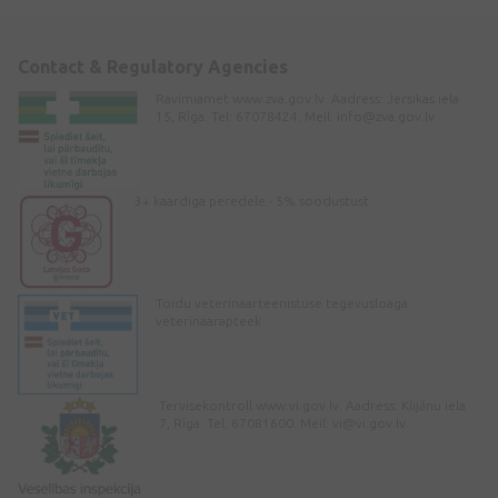
Contact & Regulatory Agencies
Ravimiamet www.zva.gov.lv. Aadress: Jersikas iela
15, Rīga. Tel: 67078424. Meil:
info@zva.gov.lv
3+ kaardiga peredele - 5% soodustust
Toidu veterinaarteenistuse tegevusloaga
veterinaarapteek
Tervisekontroll www.vi.gov.lv. Aadress: Klijānu iela
7, Rīga. Tel: 67081600. Meil:
vi@vi.gov.lv