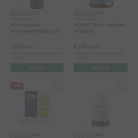
5
(1)
5
(1)
Toidulisandid
Toidulisandid
HO-FI Original
ICONFIT Zinc + Selenium,
tervisejook Biolat, 0,25 l
90 kapslit
2,97€
8,17€
8,49€
10,89€
30 päeva parim hind: 5,94€
30 päeva parim hind: 9,26€
(-50%)
(-12%)
Osta
Osta
-57%
0
(0)
0
(0)