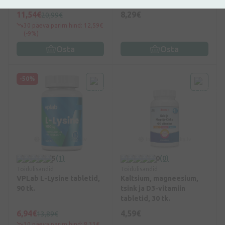
11,54€
8,29€
20,99€
30 päeva parim hind: 12,59€
(-9%)
Osta
Osta
-50%
5
(1)
0
(0)
Toidulisandid
Toidulisandid
VPLab L-Lysine tabletid,
Kaltsium, magneesium,
90 tk.
tsink ja D3-vitamiin
tabletid, 30 tk.
6,94€
4,59€
13,89€
30 päeva parim hind: 8,33€