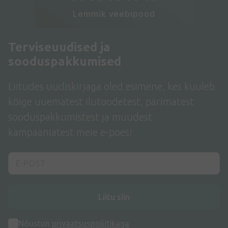
Lemmik veebipood
Terviseuudised ja
sooduspakkumised
Liitudes uudiskirjaga oled esimene, kes kuuleb
kõige uuematest ilutoodetest, parimatest
sooduspakkumistest ja muudest
kampaaniatest meie e-poes!
Liitu siin
Nõustun
privaatsuspoliitikaga