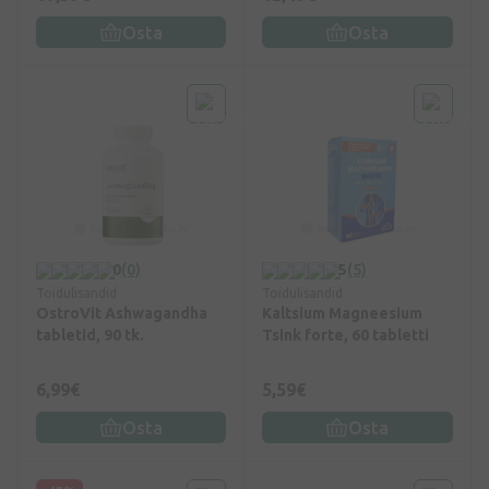
Osta
Osta
0
(0)
5
(5)
Toidulisandid
Toidulisandid
OstroVit Ashwagandha
Kaltsium Magneesium
tabletid, 90 tk.
Tsink forte, 60 tabletti
6,99€
5,59€
Osta
Osta