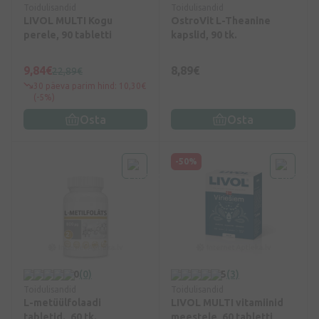
Toidulisandid
Toidulisandid
LIVOL MULTI Kogu
OstroVit L-Theanine
perele, 90 tabletti
kapslid, 90 tk.
9,84€
8,89€
22,89€
30 päeva parim hind: 10,30€
(-5%)
Osta
Osta
-50%
0
(0)
5
(3)
Toidulisandid
Toidulisandid
L-metüülfolaadi
LIVOL MULTI vitamiinid
tabletid., 60 tk.
meestele, 60 tabletti