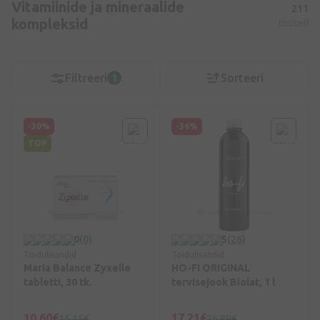
Vitamiinide ja mineraalide
211
kompleksid
tooted
Filtreeri
Sorteeri
1
-30%
-36%
TOP
0
(0)
5
(26)
Toidulisandid
Toidulisandid
Maria Balance Zyxelle
HO-FI ORIGINAL
tabletti, 30 tk.
tervisejook Biolat, 1 l
10,60€
17,21€
15,15€
26,89€