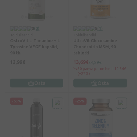
0
(0)
5
(1)
Toidulisandid
Toidulisandid
OstroVit L-Theanine + L-
UltraVit Glucosamine
Tyrosine VEGE kapslid,
Chondroitin MSM, 90
90 tk.
tabletti
12,99€
13,69€
24,89€
30 päeva parim hind: 10,84€
(+27%)
Osta
Osta
-65%
-25%