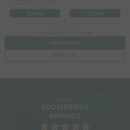
(-17%)
Osta
Osta
Kuvatakse 32 /
211
toodet
Näita rohkem
Näita kõiki
Latvian
ECOMMERCE
AWARDS