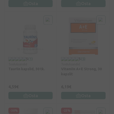
Osta
Osta
5
(1)
5
(5)
Toidulisandid
Toidulisandid
Tauriin kapslid, 30 tk.
Vitamiin A+E Strong, 30
kapslit
4,59€
6,19€
Osta
Osta
-30%
-25%