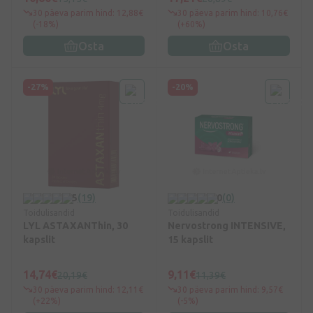
30 päeva parim hind: 12,88€
30 päeva parim hind: 10,76€
(-18%)
(+60%)
Osta
Osta
-27%
-20%
5
(19)
0
(0)
Toidulisandid
Toidulisandid
LYL ASTAXANThin, 30
Nervostrong INTENSIVE,
kapslit
15 kapslit
14,74€
9,11€
20,19€
11,39€
30 päeva parim hind: 12,11€
30 päeva parim hind: 9,57€
(+22%)
(-5%)