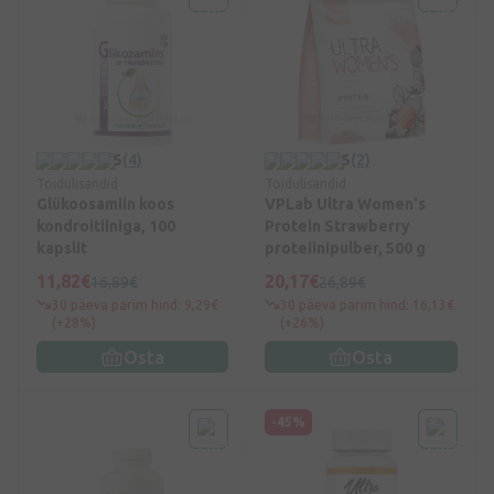
5
(4)
5
(2)
Toidulisandid
Toidulisandid
Glükoosamiin koos
VPLab Ultra Women's
kondroitiiniga, 100
Protein Strawberry
kapslit
proteiinipulber, 500 g
11,82€
20,17€
16,89€
26,89€
30 päeva parim hind: 9,29€
30 päeva parim hind: 16,13€
(+28%)
(+26%)
Osta
Osta
-45%