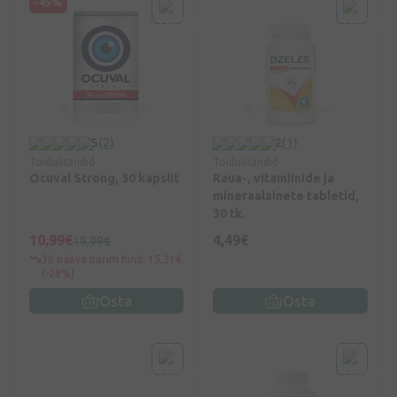
-45%
5
(2)
2
(1)
Toidulisandid
Toidulisandid
Ocuval Strong, 30 kapslit
Raua-, vitamiinide ja
mineraalainete tabletid,
30 tk.
10,99€
4,49€
19,99€
30 päeva parim hind: 15,21€
(-28%)
Osta
Osta