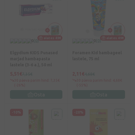
alates 49€
alates 49€
0
(0)
0
(0)
Elgydium KIDS Punased
Foramen Kid hambageel
marjad hambapasta
lastele, 75 ml
lastele (3-6 a.), 50 ml
5,51€
2,11€
7,35€
4,68€
30 päeva parim hind: 7,35€
30 päeva parim hind: 4,68€
(-26%)
(-55%)
Osta
Osta
-10%
-20%