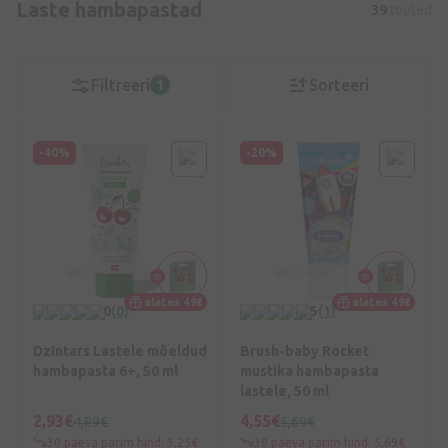
Laste hambapastad
39
tooted
Filtreeri
Sorteeri
1
-40%
-20%
alates 49€
alates 49€
0
(0)
5
(1)
Dzintars Lastele mõeldud
Brush-baby Rocket
hambapasta 6+, 50 ml
mustika hambapasta
lastele, 50 ml
2,93€
4,55€
4,89€
5,69€
30 päeva parim hind: 3,25€
30 päeva parim hind: 5,69€