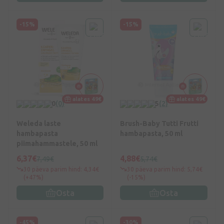
-15%
-15%
alates 49€
alates 49€
0
(0)
5
(2)
Weleda laste
Brush-Baby Tutti Frutti
hambapasta
hambapasta, 50 ml
piimahammastele, 50 ml
6,37€
4,88€
7,49€
5,74€
30 päeva parim hind: 4,34€
30 päeva parim hind: 5,74€
(+47%)
(-15%)
Osta
Osta
-45%
-30%