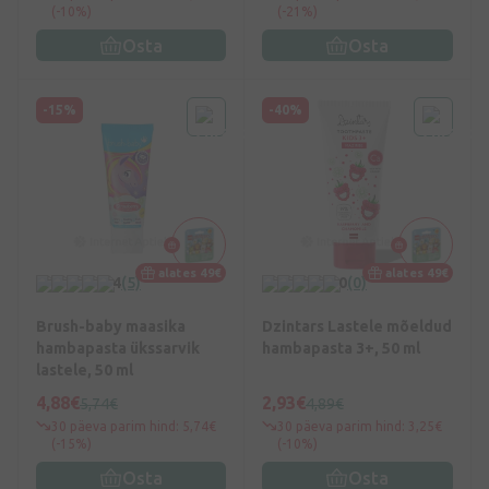
(-10%)
(-21%)
Osta
Osta
-15%
-40%
alates 49€
alates 49€
4
(5)
0
(0)
Brush-baby maasika
Dzintars Lastele mõeldud
hambapasta ükssarvik
hambapasta 3+, 50 ml
lastele, 50 ml
4,88€
2,93€
5,74€
4,89€
30 päeva parim hind: 5,74€
30 päeva parim hind: 3,25€
(-15%)
(-10%)
Osta
Osta