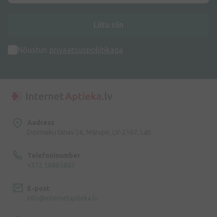
Liitu siin
Nõustun
privaatsuspoliitikaga
Aadress
Dzirnieku tänav 26, Mārupe, LV-2167, Läti
Telefoninumber
+372 58865883
E-post
info@internetaptieka.lv