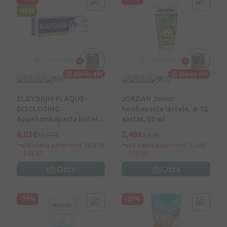
NEW
alates 49€
alates 49€
0
(0)
0
(0)
ELGYDIUM PLAQUE-
JORDAN Junior
DISCLOSING
hambapasta lastele, 6-12
õppehambapasta lastele,
aastat, 50 ml
50 ml
6,03€
2,48€
10,97€
3,54€
30 päeva parim hind: 10,97€
30 päeva parim hind: 3,54€
(-46%)
(-30%)
Osta
Osta
-10%
-20%