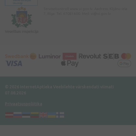
Tervisekontroll www.vi.gov.lv. Aadress: Klijānu iela
7, Rīga. Tel: 67081600. Meil:
vi@vi.gov.lv
© 2026 InternetAptieka
Veebilehte värskendati viimati
07.08.2026
Privaatsuspoliitika