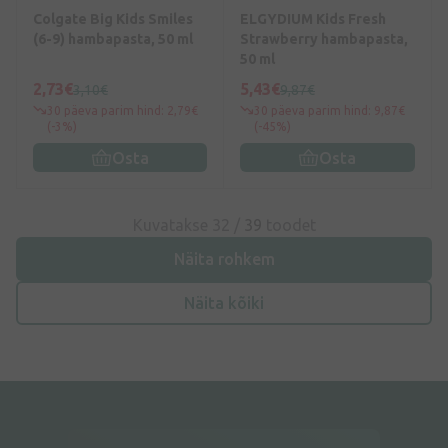
Colgate Big Kids Smiles
ELGYDIUM Kids Fresh
(6-9) hambapasta, 50 ml
Strawberry hambapasta,
50 ml
2,73€
5,43€
3,10€
9,87€
30 päeva parim hind: 2,79€
30 päeva parim hind: 9,87€
(-3%)
(-45%)
Osta
Osta
Kuvatakse 32 /
39
toodet
Näita rohkem
Näita kõiki