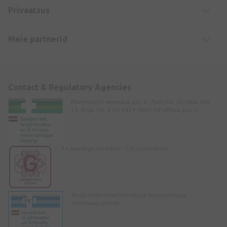
Privaatsus
Meie partnerid
Contact & Regulatory Agencies
Ravimiamet www.zva.gov.lv. Aadress: Jersikas iela
15, Rīga. Tel: 67078424. Meil:
info@zva.gov.lv
3+ kaardiga peredele - 5% soodustust
Toidu veterinaarteenistuse tegevusloaga
veterinaarapteek