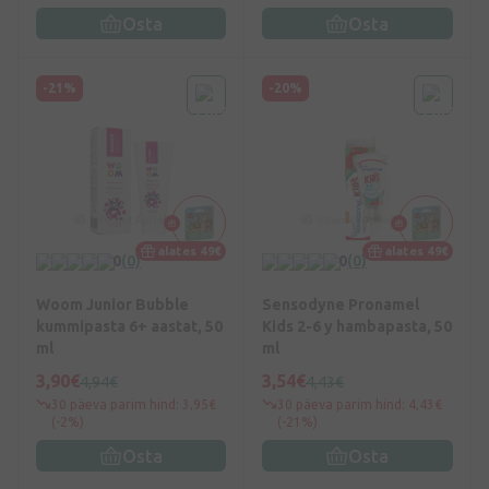
Osta
Osta
-21%
-20%
alates 49€
alates 49€
0
(0)
0
(0)
Woom Junior Bubble
Sensodyne Pronamel
kummipasta 6+ aastat, 50
Kids 2-6 y hambapasta, 50
ml
ml
3,90€
3,54€
4,94€
4,43€
30 päeva parim hind: 3,95€
30 päeva parim hind: 4,43€
(-2%)
(-21%)
Osta
Osta