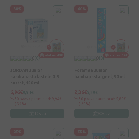
-30%
-60%
alates 49€
alates 49€
0
(0)
0
(0)
JORDAN Junior
Foramen Junior
hambapasta lastele 0-5
hambapasta-geel, 50 ml
aastat, 150 ml
6,96€
2,36€
9,94€
5,89€
30 päeva parim hind: 9,94€
30 päeva parim hind: 5,89€
(-30%)
(-60%)
Osta
Osta
-25%
-55%