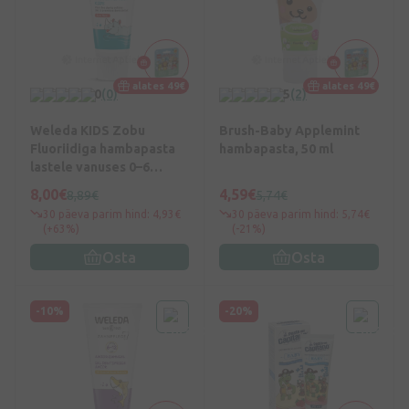
alates 49€
alates 49€
0
(0)
5
(2)
Weleda KIDS Zobu
Brush-Baby Applemint
Fluoriidiga hambapasta
hambapasta, 50 ml
lastele vanuses 0–6
aastat, 50 ml
8,00€
4,59€
8,89€
5,74€
30 päeva parim hind: 4,93€
30 päeva parim hind: 5,74€
(+63%)
(-21%)
Osta
Osta
-10%
-20%