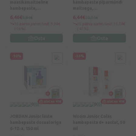
maasikamaitseline
hambapasta piparmündi
hambapasta,
maitsega,
fluoriidisisaldus 950 ppm,
fluoriidisisaldusega 1450
6,46€
6,44€
9,94€
10,74€
60 ml
ppm, 60 ml
30 päeva parim hind: 9,94€
30 päeva parim hind: 10,74€
(-36%)
(-41%)
Osta
Osta
-30%
-26%
alates 49€
alates 49€
0
(0)
0
(0)
JORDAN Junior laste
Woom Junior Colas
hambapasta dosaatoriga
hambapasta 6+ aastat, 50
6-12-a, 150 ml
ml