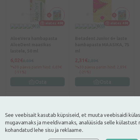
alates 49€
alates 49€
0
(0)
0
(0)
AloeVera hambapasta
Betadent Junior 6+ laste
AloeDent maasikas
hambapasta MAASIKA, 75
lastele, 50 ml
ml
6,02€
2,31€
6,69€
2,89€
30 päeva parim hind: 6,69€
30 päeva parim hind: 2,89€
(-11%)
(-21%)
Osta
Osta
-20%
-10%
See veebisait kasutab küpsiseid, et muuta veebisaidi kül
mugavamaks ja meeldivamaks, analüüsida selle külastust 
kohandatud lehe sisu ja reklaame.