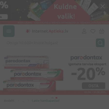
Avaleht
...
Laste hambapastad