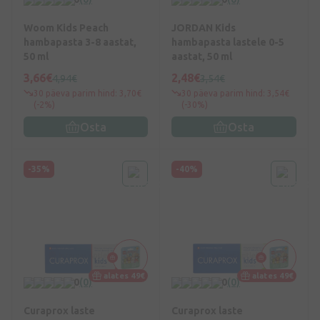
Woom Kids Peach
JORDAN Kids
hambapasta 3-8 aastat,
hambapasta lastele 0-5
50 ml
aastat, 50 ml
3,66€
2,48€
4,94€
3,54€
30 päeva parim hind: 3,70€
30 päeva parim hind: 3,54€
(-2%)
(-30%)
Osta
Osta
-35%
-40%
alates 49€
alates 49€
0
(0)
0
(0)
Curaprox laste
Curaprox laste