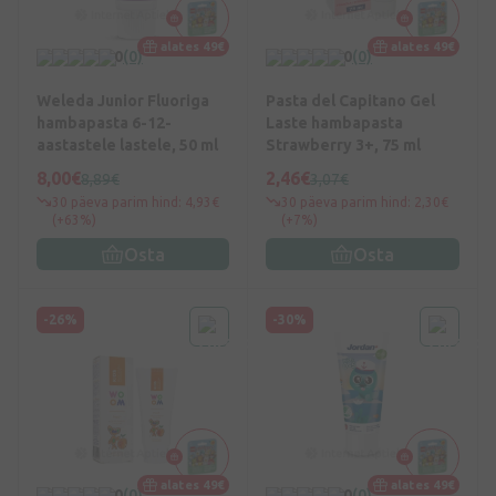
alates 49€
alates 49€
0
(0)
0
(0)
Weleda Junior Fluoriga
Pasta del Capitano Gel
hambapasta 6-12-
Laste hambapasta
aastastele lastele, 50 ml
Strawberry 3+, 75 ml
8,00€
2,46€
8,89€
3,07€
30 päeva parim hind: 4,93€
30 päeva parim hind: 2,30€
(+63%)
(+7%)
Osta
Osta
-26%
-30%
alates 49€
alates 49€
0
(0)
0
(0)