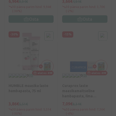
6,96€
3,66€
9,94€
4,94€
30 päeva parim hind: 9,94€
30 päeva parim hind: 3,70€
(-30%)
(-2%)
Osta
Osta
-30%
-15%
alates 49€
alates 49€
0
(0)
0
(0)
HUMBLE maasika laste
Curaprox laste
hambapasta, 75 ml
maasikamaitseline
hambapasta, ilma
fluorita, 60 ml
3,86€
7,09€
5,51€
8,34€
30 päeva parim hind: 5,51€
30 päeva parim hind: 7,36€
(-30%)
(-4%)