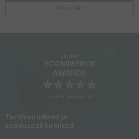
Näita kõiki
Latvian
ECOMMERCE
AWARDS
Lemmik veebipood
Terviseuudised ja
sooduspakkumised