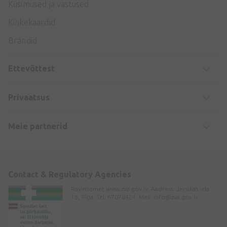
Küsimused ja vastused
Kinkekaardid
Brändid
Ettevõttest
Privaatsus
Meie partnerid
Contact & Regulatory Agencies
Ravimiamet www.zva.gov.lv. Aadress: Jersikas iela
15, Rīga. Tel: 67078424. Meil:
info@zva.gov.lv