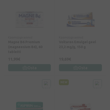
Käsimüügiravimid
Käsimüügiravimid
Magne B6 Premium
Voltaren Emulgel geel
(magneesium B6), 60
23,2 mg/g, 150 g
tabletti
11,99€
19,69€
Osta
Osta
NEW