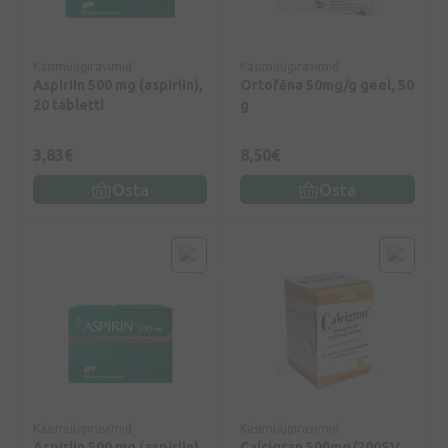
Käsimüügiravimid
Käsimüügiravimid
Aspiriin 500 mg (aspiriin),
Ortofēna 50mg/g geel, 50
20 tabletti
g
3,83€
8,50€
Osta
Osta
Käsimüügiravimid
Käsimüügiravimid
Aspiriin 500 mg (aspiriin),
Calcigran 500mg/200SV,