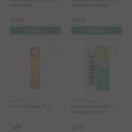
100 tabletti
100 närimistabletti
13,67€
11,07€
Osta
Osta
Käsimüügiravimid
Käsimüügiravimid
Emox 10% geel, 55 g
Aspiriin C (aspiriin), 10
kihisevat tabletti
7,88€
6,14€