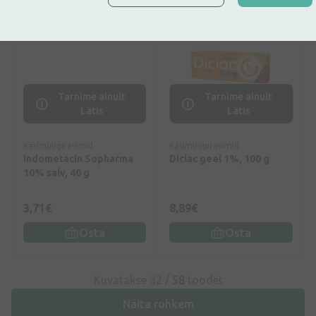
Tarnime ainult
Tarnime ainult
Lätis
Lätis
Käsimüügiravimid
Käsimüügiravimid
Indometacin Sopharma
Diclac geel 1%, 100 g
10% salv, 40 g
3,71€
8,89€
Osta
Osta
Kuvatakse 32 /
58
toodet
Näita rohkem