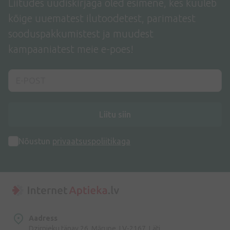
Liitudes uudiskirjaga oled esimene, kes kuuleb
kõige uuematest ilutoodetest, parimatest
sooduspakkumistest ja muudest
kampaaniatest meie e-poes!
Liitu siin
Nõustun
privaatsuspoliitikaga
Aadress
Dzirnieku tänav 26, Mārupe, LV-2167, Läti