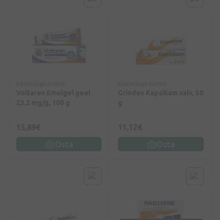
Käsimüügiravimid
Käsimüügiravimid
Voltaren Emulgel geel
Grindex Kapsikam salv, 50
23,2 mg/g, 100 g
g
15,89€
11,12€
Osta
Osta