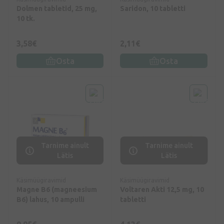
Dolmen tabletid, 25 mg,
Saridon, 10 tabletti
10 tk.
3,58€
2,11€
Osta
Osta
Tarnime ainult
Tarnime ainult
Lätis
Lätis
Käsimüügiravimid
Käsimüügiravimid
Magne B6 (magneesium
Voltaren Akti 12,5 mg, 10
B6) lahus, 10 ampulli
tabletti