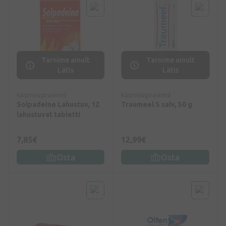
Tarnime ainult
Tarnime ainult
Lätis
Lätis
Käsimüügiravimid
Käsimüügiravimid
Solpadeine Lahustuv, 12
Traumeel S salv, 50 g
lahustuvat tabletti
7,85€
12,99€
Osta
Osta