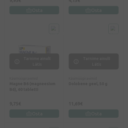
9,95€
4,13€
Osta
Osta
Tarnime ainult
Tarnime ainult
Lätis
Lätis
Käsimüügiravimid
Käsimüügiravimid
Magne B6 (magneesium
Dolobene geel, 50 g
B6), 60 tabletti
9,75€
11,69€
Osta
Osta