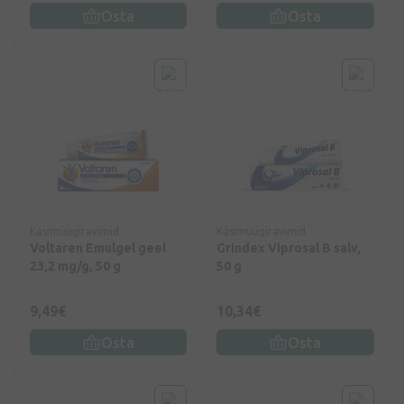
Osta
Osta
Käsimüügiravimid
Käsimüügiravimid
Voltaren Emulgel geel
Grindex Viprosal B salv,
23,2 mg/g, 50 g
50 g
9,49€
10,34€
Osta
Osta