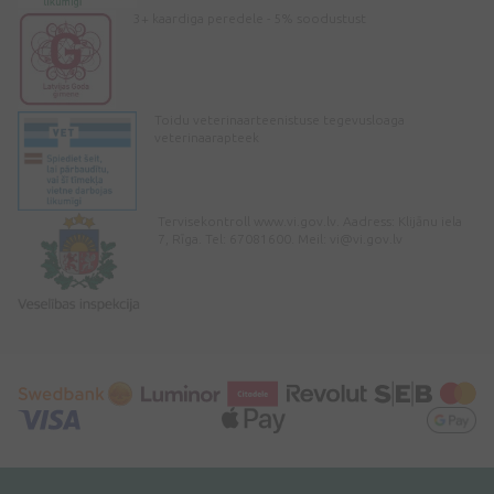
3+ kaardiga peredele - 5% soodustust
Toidu veterinaarteenistuse tegevusloaga
veterinaarapteek
Tervisekontroll www.vi.gov.lv. Aadress: Klijānu iela
7, Rīga. Tel: 67081600. Meil:
vi@vi.gov.lv