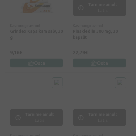
Tarnime ainult
Lätis
Käsimüügiravimid
Käsimüügiravimid
Grindex Kapsikam salv, 30
Piasklediin 300 mg, 30
g
kapslit
9,16€
22,79€
Osta
Osta
Tarnime ainult
Tarnime ainult
Lätis
Lätis
Käsimüügiravimid
Käsimüügiravimid