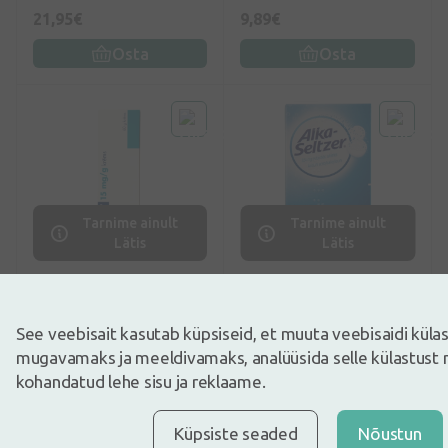
21,95€
9,89€
Osta
Osta
Tarnime ainult
Tarnime ainult
Lätis
Lätis
Käsimüügiravimid
Käsimüügiravimid
Airtal kreem, 60 g
Alka-Seltzer, 10 kihisevat
tabletti
See veebisait kasutab küpsiseid, et muuta veebisaidi kül
mugavamaks ja meeldivamaks, analüüsida selle külastust 
kohandatud lehe sisu ja reklaame.
8,77€
5,92€
Osta
Osta
Küpsiste seaded
Nõustun