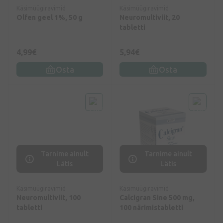
Käsimüügiravimid
Käsimüügiravimid
Olfen geel 1%, 50 g
Neuromultiviit, 20
tabletti
4,99€
5,94€
Osta
Osta
Tarnime ainult
Tarnime ainult
Lätis
Lätis
Käsimüügiravimid
Käsimüügiravimid
Neuromultiviit, 100
Calcigran Sine 500 mg,
tabletti
100 närimistabletti