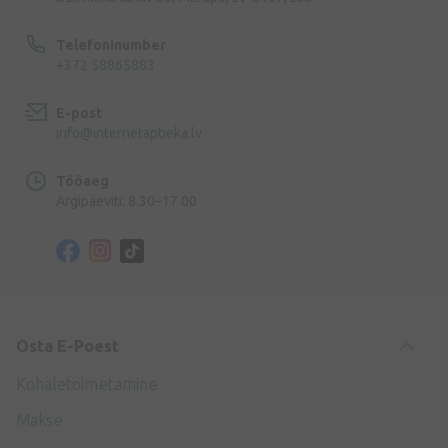
Telefoninumber
+372 58865883
E-post
info@internetaptieka.lv
Tööaeg
Argipäeviti: 8.30–17.00
Osta E-Poest
Kohaletoimetamine
Makse