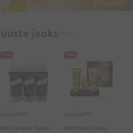
Juuste jaoks
2
tooted
-15%
-30%
5
(1)
0
(0)
DSD de Luxe Travel
RICH Pure Luxury