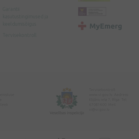
Garantii
kasutustingimused ja
keeldumisõigus
Tervisekontroll
Tervisekontroll
enistuse
www.vi.gov.lv. Aadress:
a
Klijānu iela 7, Rīga. Tel:
pteek
67081600. Meil:
vi@vi.gov.lv