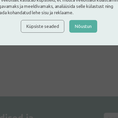
avamaks ja meeldivamaks, analüüsida selle külastust ning
ada kohandatud lehe sisu ja reklaame.
Küpsiste seaded
Nõustun
dised ja