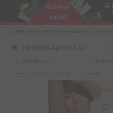
Kiire kohaletoimetamine
Kiire postitamine
Turvaline ost
TOOTEKATALOOG
🔖SOODUS

Avaleht
Kosmeetika
Komplektid
Juuste jaoks