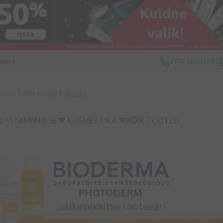
ukoht
+372 58865883
 VITAMIINID 🍏
💖 KOSMEETIKA 💖
KÕIK TOOTED