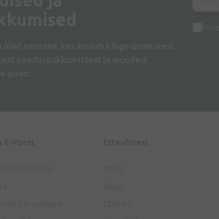
kkumised
Nõu
a oled esimene, kes kuuleb kõige uuematest
atest sooduspakkumistest ja muudest
e-poes!
a E-Poest
Ettevõttest
aletoimetamine
Meist
se
Blogi
mused ja vastused
Litsents