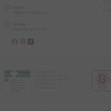
Kink
E-post
Brä
info@internetaptieka.lv
Tööaeg
Argipäeviti: 8.30–17.00
Ravimiamet
www.zva.gov.lv. Aadress:
Jersikas iela 15, Rīga. Tel:
67078424. Meil:
info@zva.gov.lv