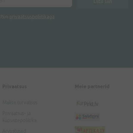
Liitu siin
stun
privaatsuspoliitikaga
Privaatsus
Meie partnerid
Makse turvalisus
Privaatsus- ja
küpsistepoliitika
Arvustused