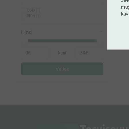
mug
DSD
(1)
kuv
RICH
(1)
Hind
kuni
Valige
Terviseuu