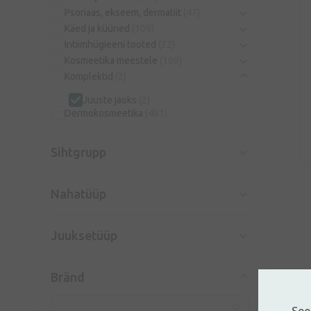
Psoriaas, ekseem, dermatiit
(47)
Käed ja küüned
(109)
Intiimhügieeni tooted
(22)
Kosmeetika meestele
(109)
Komplektid
(2)
Juuste jaoks
(2)
Dermokosmeetika
(481)
Sihtgrupp
Nahatüüp
Juuksetüüp
Bränd
See