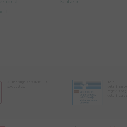
ekaardid
Kontaktid
ndid
3+ kaardiga peredele - 5%
Toidu
soodustust
veterinaarte
tegevusloag
veterinaara