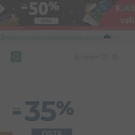
info@internetaptieka.lv
Kohaletoimetamise teave
FAQ
ET
Logi sisse