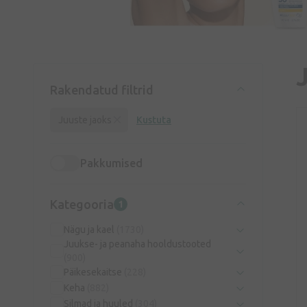
Rakendatud filtrid
Juuste jaoks
Kustuta
Pakkumised
Kategooria
1
Nägu ja kael
(1730)
Juukse- ja peanaha hooldustooted
(900)
Päikesekaitse
(228)
Keha
(882)
Silmad ja huuled
(304)