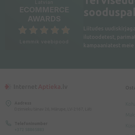
Latvian
ECOMMERCE
sooduspa
AWARDS
Liitudes uudiskirjag
ilutoodetest, parim
Lemmik veebipood
kampaaniatest meie 
Ost
Aadress
Koh
Dzirnieku tänav 26, Mārupe, LV-2167, Läti
Mak
Telefoninumber
Küsi
+372 58865883