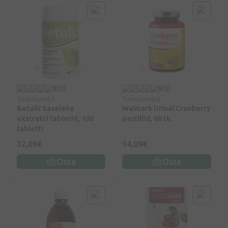
0
(0)
0
(0)
Toidulisandid
Toidulisandid
Betulic kaselehe
Walmark Urinal Cranberry
ekstrakti tabletid, 100
pastillid, 60 tk.
tabletti
12,09€
14,09€
Osta
Osta