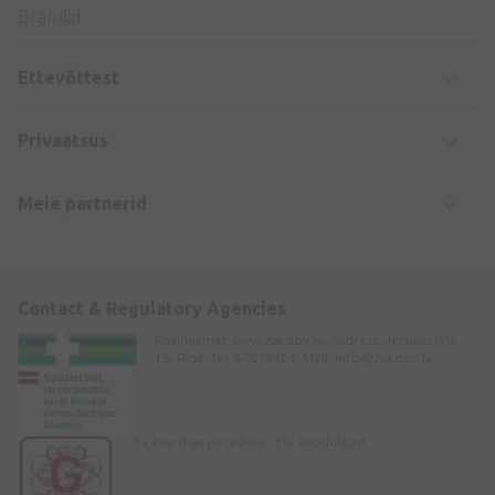
Brändid
Ettevõttest
Privaatsus
Meie partnerid
Contact & Regulatory Agencies
Ravimiamet www.zva.gov.lv. Aadress: Jersikas iela
15, Rīga. Tel: 67078424. Meil:
info@zva.gov.lv
3+ kaardiga peredele - 5% soodustust