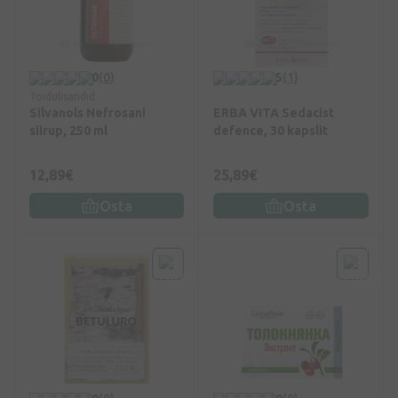
0
(0)
5
(1)
Toidulisandid
Silvanols Nefrosani
ERBA VITA Sedacist
siirup, 250 ml
defence, 30 kapslit
12,89€
25,89€
Osta
Osta