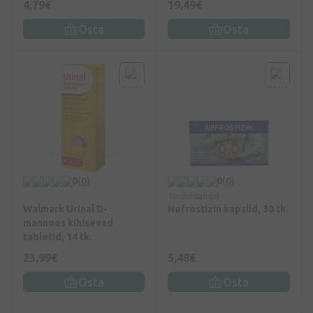
4,79€
19,49€
Osta
Osta
0
(0)
0
(0)
Toidulisandid
Walmark Urinal D-
Nefrostizin kapslid, 30 tk.
mannoos kihisevad
tabletid, 14 tk.
23,99€
5,48€
Osta
Osta