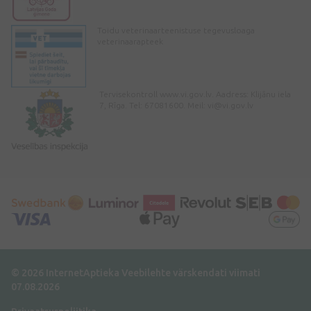
Toidu veterinaarteenistuse tegevusloaga
veterinaarapteek
Tervisekontroll www.vi.gov.lv. Aadress: Klijānu iela
7, Rīga. Tel: 67081600. Meil:
vi@vi.gov.lv
© 2026 InternetAptieka
Veebilehte värskendati viimati
07.08.2026