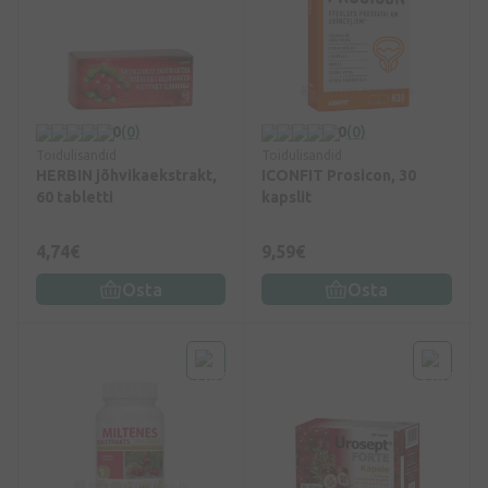
0
(0)
0
(0)
Toidulisandid
Toidulisandid
HERBIN jõhvikaekstrakt,
ICONFIT Prosicon, 30
60 tabletti
kapslit
4,74€
9,59€
Osta
Osta