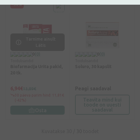
-50%
Tarnime ainult
Lätis
0
(0)
0
(0)
Toidulisandid
Toidulisandid
Biofarmacija Urita pakid,
Soluro, 30 kapslit
20 tk.
6,94€
Peagi saadaval
13,89€
30 päeva parim hind: 11,81€
Teavita mind kui
(-42%)
toode on uuesti
saadaval
Osta
Kuvatakse 30 /
30
toodet