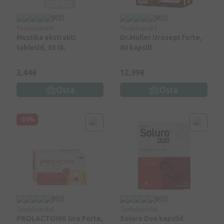
0
(0)
0
(0)
Toidulisandid
Toidulisandid
Mustika ekstrakti
Dr.Muller Urosept forte,
tabletid, 30 tk.
60 kapslit
3,44€
12,99€
Osta
Osta
-50%
0
(0)
0
(0)
Toidulisandid
Toidulisandid
PROLACTON® Uro Forte,
Soluro Duo kapslid