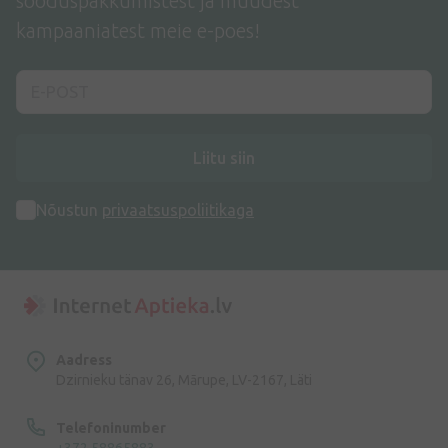
sooduspakkumistest ja muudest
kampaaniatest meie e-poes!
Liitu siin
Nõustun
privaatsuspoliitikaga
Aadress
Dzirnieku tänav 26, Mārupe, LV-2167, Läti
Telefoninumber
+372 58865883