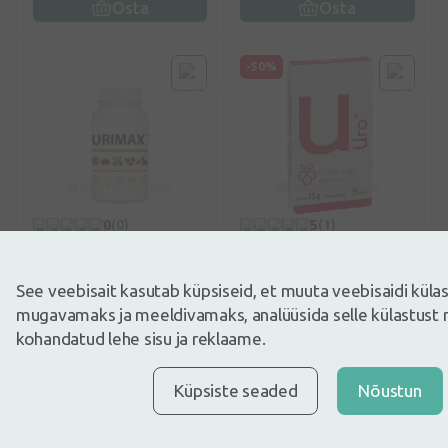
Osta
Osta
-50%
0
(0)
5
(1)
Toidulisandid
Toidulisandid
Urimax tabletid, 30 tk.
Vormel Vitale Uro+, 15
kapslit
See veebisait kasutab küpsiseid, et muuta veebisaidi kül
mugavamaks ja meeldivamaks, analüüsida selle külastust 
7,51€
5,99€
11,99€
kohandatud lehe sisu ja reklaame.
30 päeva parim hind: 8,99€
(-34%)
Küpsiste seaded
Nõustun
Osta
Osta