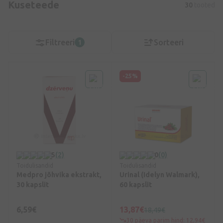
Kuseteede
30
tooted
Filtreeri
Sorteeri
1
-25%
5
(2)
0
(0)
Toidulisandid
Toidulisandid
Medpro jõhvika ekstrakt,
Urinal (Idelyn Walmark),
30 kapslit
60 kapslit
6,59€
13,87€
18,49€
30 päeva parim hind: 12,94€