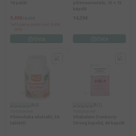
10 pakki
põievaevustele, 15 + 15
kapslit
9,49€
14,39€
18,99€
30 päeva parim hind: 9,49€
(0%)
Osta
Osta
0
(0)
5
(1)
Toidulisandid
Toidulisandid
Piimaohaka ekstrakt, 50
Vitabalans Cranberry
tabletti
Strong kapslid, 60 kapslit