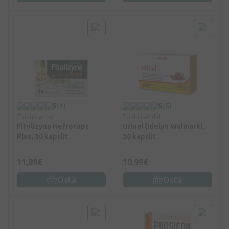
5
(1)
5
(5)
Toidulisandid
Toidulisandid
Fitolizyna Nefrocaps
Urinal (Idelyn Walmark),
Plus, 30 kapslit
30 kapslit
11,89€
10,99€
Osta
Osta