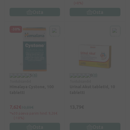
(+8%)
Osta
Osta
-30%
5
(6)
0
(0)
Toidulisandid
Toidulisandid
Himalaya Cystone, 100
Urinal Akut tabletid, 10
tabletti
tabletti
7,62€
13,79€
10,89€
30 päeva parim hind: 9,26€
(-18%)
Osta
Osta