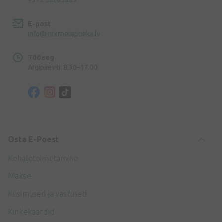
E-post
info@internetaptieka.lv
Tööaeg
Argipäeviti: 8.30–17.00
Osta E-Poest
Kohaletoimetamine
Makse
Küsimused ja vastused
Kinkekaardid