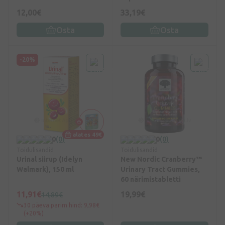
12,00€
33,19€
Osta
Osta
-20%
alates 49€
0
(0)
0
(0)
Toidulisandid
Toidulisandid
Urinal siirup (Idelyn
New Nordic Cranberry™
Walmark), 150 ml
Urinary Tract Gummies,
60 närimistabletti
11,91€
19,99€
14,89€
30 päeva parim hind: 9,98€
(+20%)