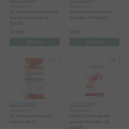
0
(0)
0
(0)
Toidulisandid
Toidulisandid
Dr. Tereško tee Betuluro
Golden Pharm leesika
kuseteede jaoks, 60
ekstrakt, 30 kapslid
kapslit
22,99€
3,25€
Osta
Osta
0
(0)
0
(0)
Toidulisandid
Toidulisandid
Dr. AD Smart Mannoze
ERBA VITA Licoprost
kapslid, 60 tk.
eesnäärme jaoks, 60
kapslit