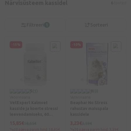
Närvisüsteem kassidel
6
tooted
Filtreeri
Sorteeri
1
-15%
-10%
5
(1)
0
(0)
Veterinaaria
Veterinaaria
VetExpert Kalmvet
Beaphar No Stress
kasside ja koerte stressi
rahustav maiuspala
leevendamiseks, 60
kassidele
tabletti
15,85€
3,23€
18,65€
3,59€
30 päeva parim hind: 18,65€
30 päeva parim hind: 3,59€