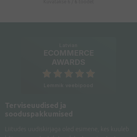
Kuvatakse 6 /
6
toodet
Latvian
ECOMMERCE
AWARDS
Lemmik veebipood
Terviseuudised ja
sooduspakkumised
Liitudes uudiskirjaga oled esimene, kes kuuleb