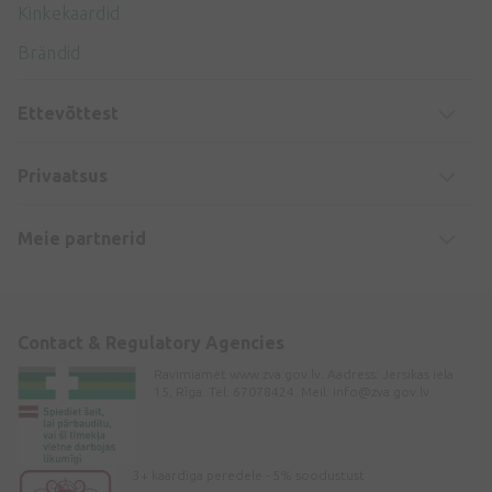
Kinkekaardid
Brändid
Ettevõttest
Privaatsus
Meie partnerid
Contact & Regulatory Agencies
Ravimiamet www.zva.gov.lv. Aadress: Jersikas iela
15, Rīga. Tel: 67078424. Meil:
info@zva.gov.lv
3+ kaardiga peredele - 5% soodustust