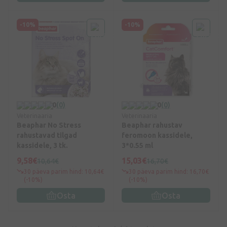
-10%
-10%
0
(0)
0
(0)
Veterinaaria
Veterinaaria
Beaphar No Stress
Beaphar rahustav
rahustavad tilgad
feromoon kassidele,
kassidele, 3 tk.
3*0.55 ml
9,58€
15,03€
10,64€
16,70€
30 päeva parim hind: 10,64€
30 päeva parim hind: 16,70€
(-10%)
(-10%)
Osta
Osta