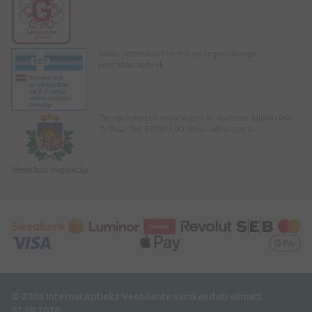
Toidu veterinaarteenistuse tegevusloaga
veterinaarapteek
Tervisekontroll www.vi.gov.lv. Aadress: Klijānu iela
7, Rīga. Tel: 67081600. Meil:
vi@vi.gov.lv
© 2026 InternetAptieka
Veebilehte värskendati viimati
07.08.2026