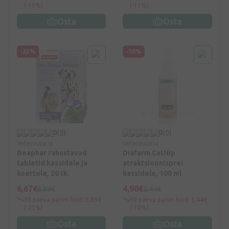
(-16%)
(-11%)
Osta
Osta
-25%
-10%
0
(0)
0
(0)
Veterinaaria
Veterinaaria
Beaphar rahustavad
Diafarm CatNip
tabletid kassidele ja
atraktsioonisprei
koertele, 20 tk.
kassidele, 100 ml
6,67€
4,90€
8,89€
5,44€
30 päeva parim hind: 8,89€
30 päeva parim hind: 5,44€
(-25%)
(-10%)
Osta
Osta