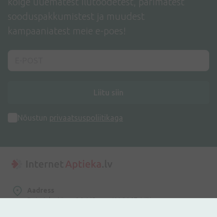
kõige uuematest ilutoodetest, parimatest
sooduspakkumistest ja muudest
kampaaniatest meie e-poes!
Liitu siin
Nõustun
privaatsuspoliitikaga
Aadress
Dzirnieku tänav 26, Mārupe, LV-2167, Läti