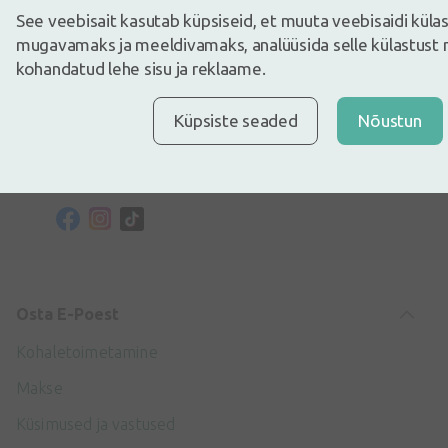
Telefoninumber
See veebisait kasutab küpsiseid, et muuta veebisaidi kül
+372 58865883
mugavamaks ja meeldivamaks, analüüsida selle külastust 
kohandatud lehe sisu ja reklaame.
E-post
info@internetaptieka.lv
Küpsiste seaded
Nõustun
Tööaeg
Argipäeviti: 8.30–17.00
Osta E-Poest
Kohaletoimetamine
Makse
Küsimused ja vastused