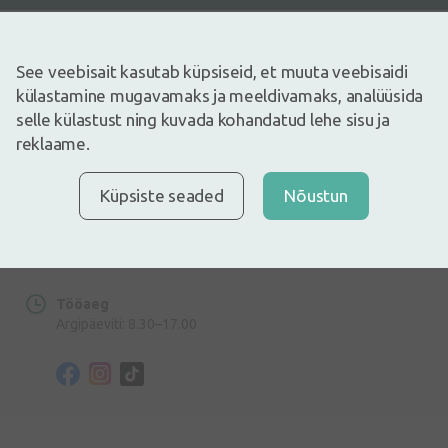
See veebisait kasutab küpsiseid, et muuta veebisaidi
külastamine mugavamaks ja meeldivamaks, analüüsida
Aadress
selle külastust ning kuvada kohandatud lehe sisu ja
Dzirnieku tänav 26, Mārupe, LV-2167, Läti
reklaame.
Telefoninumber
+372 58865883
Küpsiste seaded
Nõustun
E-post
info@internetaptieka.lv
Tööaeg
Argipäeviti: 8.30–17.00