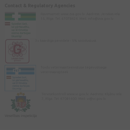
Contact & Regulatory Agencies
Ravimiamet www.zva.gov.lv. Aadress: Jersikas iela
15, Rīga. Tel: 67078424. Meil:
info@zva.gov.lv
3+ kaardiga peredele - 5% soodustust
Toidu veterinaarteenistuse tegevusloaga
veterinaarapteek
Tervisekontroll www.vi.gov.lv. Aadress: Klijānu iela
7, Rīga. Tel: 67081600. Meil:
vi@vi.gov.lv