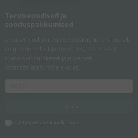
Terviseuudised ja
sooduspakkumised
Liitudes uudiskirjaga oled esimene, kes kuuleb
kõige uuematest ilutoodetest, parimatest
sooduspakkumistest ja muudest
kampaaniatest meie e-poes!
Liitu siin
Nõustun
privaatsuspoliitikaga