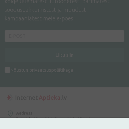
kõige uuematest ilutoodetest, parimatest
sooduspakkumistest ja muudest
kampaaniatest meie e-poes!
Liitu siin
Nõustun
privaatsuspoliitikaga
Aadress
Dzirnieku tänav 26, Mārupe, LV-2167, Läti