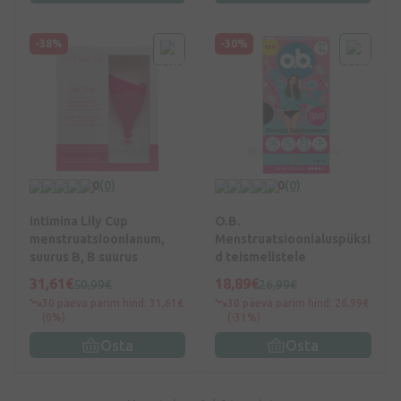
-38%
-30%
0
(0)
0
(0)
Intimina Lily Cup
O.B.
menstruatsioonianum,
Menstruatsioonialuspüksi
suurus B, B suurus
d teismelistele
31,61€
18,89€
50,99€
26,99€
30 päeva parim hind: 31,61€
30 päeva parim hind: 26,99€
(0%)
(-31%)
Osta
Osta