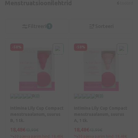
Menstruatsioonilehtrid
6
tooted
Filtreeri
Sorteeri
1
-58%
-58%
0
(0)
0
(0)
Intimina Lily Cup Compact
Intimina Lily Cup Compact
menstruaalanum, suurus
menstruaalanum, suurus
B, 1 tk.
A, 1 tk.
18,48€
18,48€
43,99€
43,99€
30 päeva parim hind: 18,48€
30 päeva parim hind: 18,48€