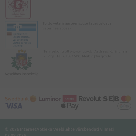
Toidu veterinaarteenistuse tegevusloaga
veterinaarapteek
Tervisekontroll www.vi.gov.lv. Aadress: Klijānu iela
7, Rīga. Tel: 67081600. Meil:
vi@vi.gov.lv
© 2026 InternetAptieka
Veebilehte värskendati viimati
07.08.2026