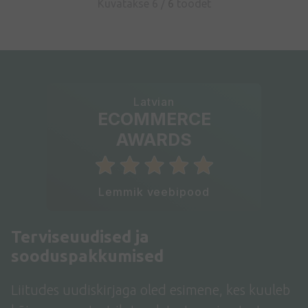
Kuvatakse 6 /
6
toodet
Latvian
ECOMMERCE
AWARDS
Lemmik veebipood
Terviseuudised ja
sooduspakkumised
Liitudes uudiskirjaga oled esimene, kes kuuleb