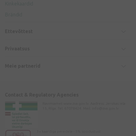
Kinkekaardid
Brändid
Ettevõttest
Privaatsus
Meie partnerid
Contact & Regulatory Agencies
Ravimiamet www.zva.gov.lv. Aadress: Jersikas iela
15, Rīga. Tel: 67078424. Meil:
info@zva.gov.lv
3+ kaardiga peredele - 5% soodustust