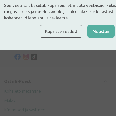
Telefoninumber
See veebisait kasutab küpsiseid, et muuta veebisaidi kül
+372 58865883
mugavamaks ja meeldivamaks, analüüsida selle külastust 
kohandatud lehe sisu ja reklaame.
E-post
info@internetaptieka.lv
Küpsiste seaded
Nõustun
Tööaeg
Argipäeviti: 8.30–17.00
Osta E-Poest
Kohaletoimetamine
Makse
Küsimused ja vastused