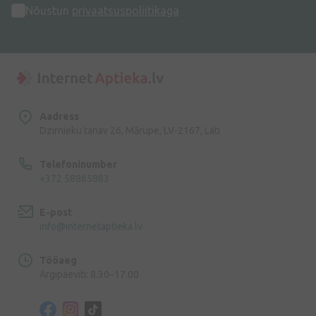
Nõustun
privaatsuspoliitikaga
Aadress
Dzirnieku tänav 26, Mārupe, LV-2167, Läti
Telefoninumber
+372 58865883
E-post
info@internetaptieka.lv
Tööaeg
Argipäeviti: 8.30–17.00