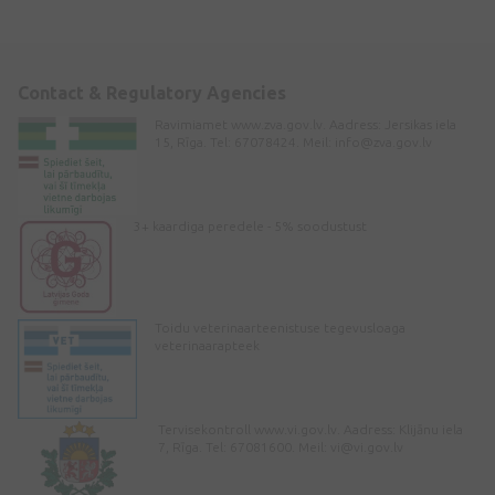
Contact & Regulatory Agencies
Ravimiamet www.zva.gov.lv. Aadress: Jersikas iela
15, Rīga. Tel: 67078424. Meil:
info@zva.gov.lv
3+ kaardiga peredele - 5% soodustust
Toidu veterinaarteenistuse tegevusloaga
veterinaarapteek
Tervisekontroll www.vi.gov.lv. Aadress: Klijānu iela
7, Rīga. Tel: 67081600. Meil:
vi@vi.gov.lv