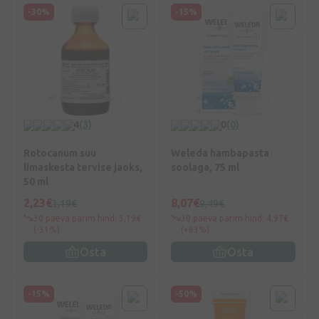
-30%
-15%
4
(3)
0
(0)
Rotocanum suu
Weleda hambapasta
limaskesta tervise jaoks,
soolaga, 75 ml
50 ml
2,23€
8,07€
3,19€
9,49€
30 päeva parim hind: 3,19€
30 päeva parim hind: 4,97€
(-31%)
(+63%)
Osta
Osta
-15%
-50%