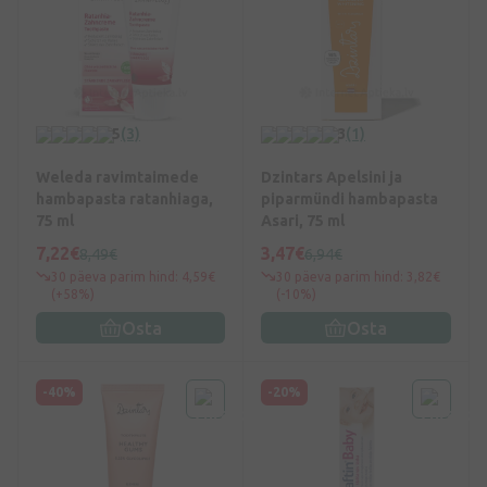
5
(3)
3
(1)
Weleda ravimtaimede
Dzintars Apelsini ja
hambapasta ratanhiaga,
piparmündi hambapasta
75 ml
Asari, 75 ml
7,22€
3,47€
8,49€
6,94€
30 päeva parim hind: 4,59€
30 päeva parim hind: 3,82€
(+58%)
(-10%)
Osta
Osta
-40%
-20%