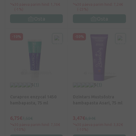
30 päeva parim hind: 1,76€
30 päeva parim hind: 7,24€
(-1%)
(-23%)
Osta
Osta
-10%
-50%
5
(1)
5
(1)
Curaprox enzycal 1450
Dzintars Mustsõstra
hambapasta, 75 ml
hambapasta Asari, 75 ml
6,75€
3,47€
7,50€
6,94€
30 päeva parim hind: 7,50€
30 päeva parim hind: 3,82€
(-10%)
(-10%)