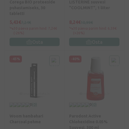
Corega BIO proteeside
LISTERINE suuvesi
puhastamiseks, 30
"COOLMINT", 1 liiter
tabletti
5,43€
8,24€
7,24€
10,99€
30 päeva parim hind: 7,24€
30 päeva parim hind: 6,59€
(-26%)
(+26%)
Osta
Osta
-45%
-40%
0
(0)
0
(0)
Woom hambahari
Parodont Active
Charcoal pehme
Chlohexidine 0.05%
Suuvesi, 300 ml