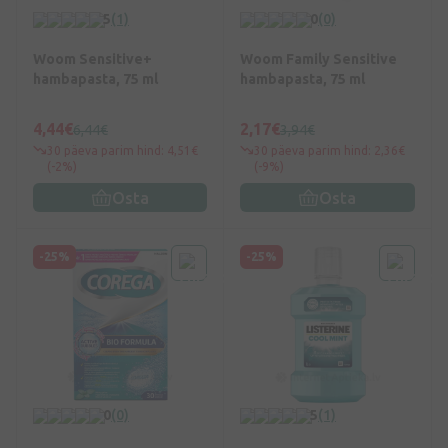
5
(1)
0
(0)
Woom Sensitive+
Woom Family Sensitive
hambapasta, 75 ml
hambapasta, 75 ml
4,44€
2,17€
6,44€
3,94€
30 päeva parim hind: 4,51€
30 päeva parim hind: 2,36€
(-2%)
(-9%)
Osta
Osta
-25%
-25%
0
(0)
5
(1)