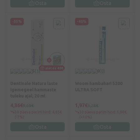
Osta
Osta
-55%
-40%
alates 49€
5
(1)
0
(0)
Dentinale Natura laste
Woom hambahari 5200
igemegeel hammaste
ULTRA SOFT
tuleku ajal, 20 ml
4,36€
1,97€
9,69€
3,28€
30 päeva parim hind: 4,65€
30 päeva parim hind: 1,80€
(-7%)
(+10%)
Osta
Osta