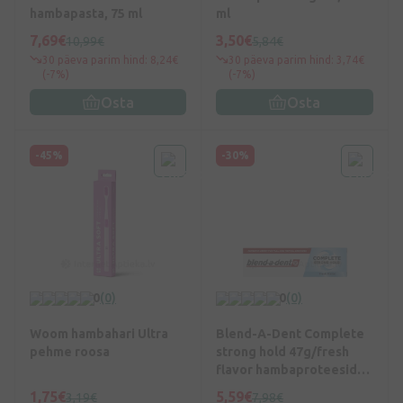
hambapasta, 75 ml
ml
7,69€
3,50€
10,99€
5,84€
30 päeva parim hind: 8,24€
30 päeva parim hind: 3,74€
(-7%)
(-7%)
Osta
Osta
-45%
-30%
0
(0)
0
(0)
Woom hambahari Ultra
Blend-A-Dent Complete
pehme roosa
strong hold 47g/fresh
flavor hambaproteeside
fikseerimiskreem, 47 g
1,75€
5,59€
3,19€
7,98€