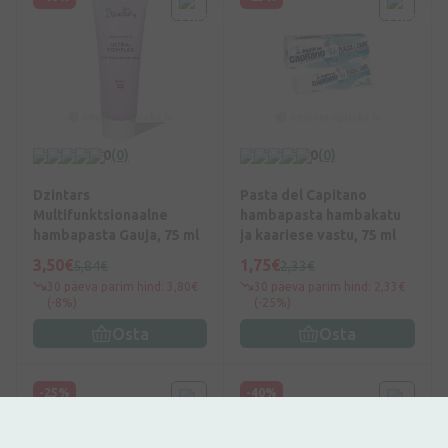
0
(0)
0
(0)
Dzintars
Pasta del Capitano
Multifunktsionaalne
hambapasta hambakatu
hambapasta Gauja, 75 ml
ja kaariese vastu, 75 ml
3,50€
1,75€
5,84€
2,33€
30 päeva parim hind: 3,80€
30 päeva parim hind: 2,33€
(-8%)
(-25%)
Osta
Osta
-25%
-40%