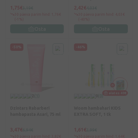
1,75€
2,42€
3,19€
4,03€
30 päeva parim hind: 1,76€
30 päeva parim hind: 4,03€
(-1%)
(-40%)
Osta
Osta
-50%
-46%
alates 49€
2
(1)
0
(0)
Dzintars Rabarberi
Woom hambahari KIDS
hambapasta Asari, 75 ml
EXTRA SOFT, 1 tk
3,47€
1,61€
6,94€
2,99€
30 päeva parim hind: 3,82€
30 päeva parim hind: 1,64€