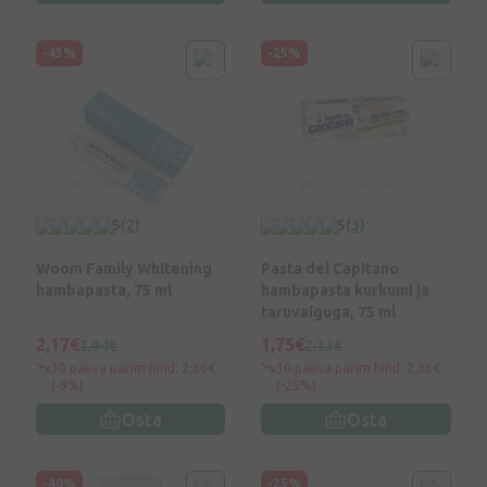
-45%
-25%
5
(2)
5
(3)
Woom Family Whitening
Pasta del Capitano
hambapasta, 75 ml
hambapasta kurkumi ja
taruvaiguga, 75 ml
2,17€
1,75€
3,94€
2,33€
30 päeva parim hind: 2,36€
30 päeva parim hind: 2,33€
(-9%)
(-25%)
Osta
Osta
-40%
-25%