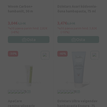
Woom Carbon+
Dzintars Asari küdoonia-
hambaniit, 30 m
õuna hambapasta, 75 ml
3,04€
3,47€
4,34€
6,94€
30 päeva parim hind: 2,82€
30 päeva parim hind: 3,82€
(+8%)
(-10%)
Osta
Osta
-30%
-40%
5
(3)
0
(0)
ApaCare
Dzintars Ultra valgendav
remineraliseeriv
hambapasta Engure, 75