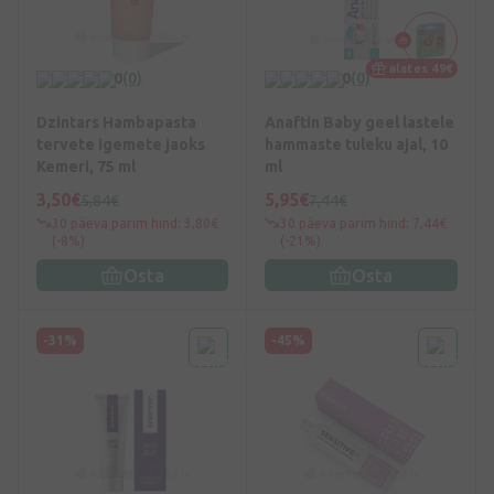
alates 49€
0
(0)
0
(0)
Dzintars Hambapasta
Anaftin Baby geel lastele
tervete igemete jaoks
hammaste tuleku ajal, 10
Kemeri, 75 ml
ml
3,50€
5,95€
5,84€
7,44€
30 päeva parim hind: 3,80€
30 päeva parim hind: 7,44€
(-8%)
(-21%)
Osta
Osta
-31%
-45%