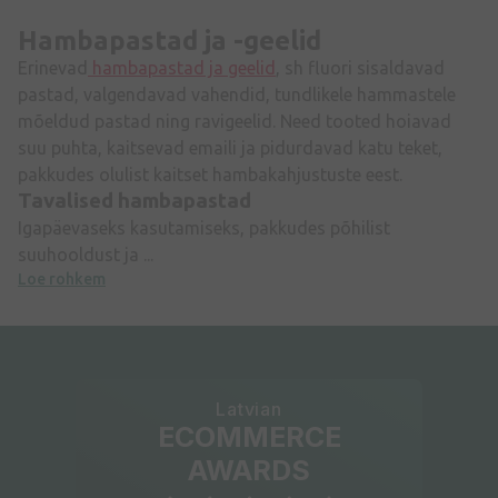
Hambapastad ja -geelid
Erinevad
hambapastad ja geelid
, sh fluori sisaldavad
pastad, valgendavad vahendid, tundlikele hammastele
mõeldud pastad ning ravigeelid. Need tooted hoiavad
suu puhta, kaitsevad emaili ja pidurdavad katu teket,
pakkudes olulist kaitset hambakahjustuste eest.
Tavalised hambapastad
Igapäevaseks kasutamiseks, pakkudes põhilist
suuhooldust ja ...
Loe rohkem
Latvian
ECOMMERCE
AWARDS