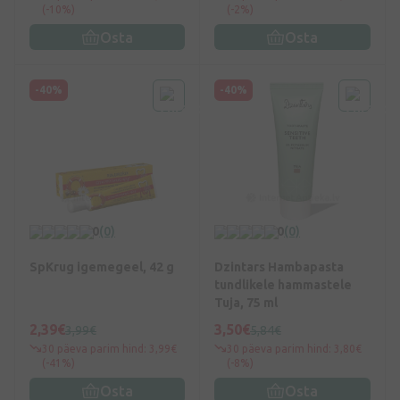
(-10%)
(-2%)
Osta
Osta
-40%
-40%
0
(0)
0
(0)
SpKrug igemegeel, 42 g
Dzintars Hambapasta
tundlikele hammastele
Tuja, 75 ml
2,39€
3,50€
3,99€
5,84€
30 päeva parim hind: 3,99€
30 päeva parim hind: 3,80€
(-41%)
(-8%)
Osta
Osta