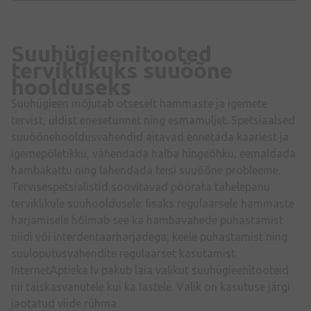
Suuhügieenitooted
terviklikuks suuõõne
hoolduseks
Suuhügieen mõjutab otseselt hammaste ja igemete
tervist, üldist enesetunnet ning esmamuljet. Spetsiaalsed
suuõõnehooldusvahendid aitavad ennetada kaariest ja
igemepõletikku, vähendada halba hingeõhku, eemaldada
hambakattu ning lahendada teisi suuõõne probleeme.
Tervisespetsialistid soovitavad pöörata tähelepanu
terviklikule suuhooldusele: lisaks regulaarsele hammaste
harjamisele hõlmab see ka hambavahede puhastamist
niidi või interdentaarharjadega, keele puhastamist ning
suuloputusvahendite regulaarset kasutamist.
InternetAptieka.lv pakub laia valikut suuhügieenitooteid
nii täiskasvanutele kui ka lastele. Valik on kasutuse järgi
jaotatud viide rühma.