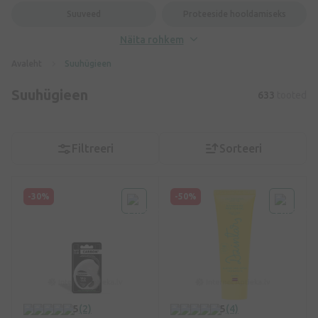
Suuveed
Proteeside hooldamiseks
Näita rohkem
Avaleht
Suuhügieen
Suuhügieen
633
tooted
Filtreeri
Sorteeri
-30%
-50%
5
(2)
5
(4)