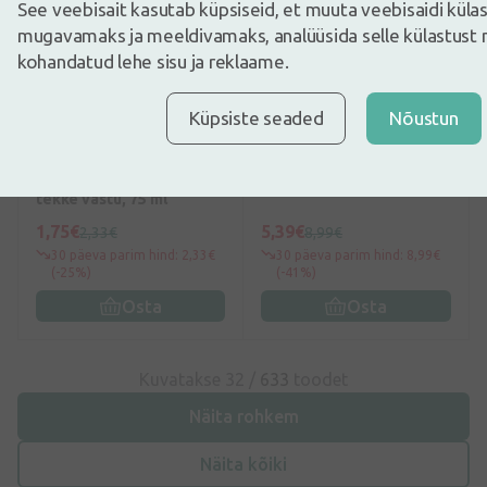
See veebisait kasutab küpsiseid, et muuta veebisaidi kül
mugavamaks ja meeldivamaks, analüüsida selle külastust 
kohandatud lehe sisu ja reklaame.
0
(0)
5
(1)
Küpsiste seaded
Nõustun
Pasta del Capitano
Elgydium Antiplaque
hambapasta hambakivi
hambapasta, 75 ml
tekke vastu, 75 ml
1,75€
5,39€
2,33€
8,99€
30 päeva parim hind: 2,33€
30 päeva parim hind: 8,99€
(-25%)
(-41%)
Osta
Osta
Kuvatakse 32 /
633
toodet
Näita rohkem
Näita kõiki