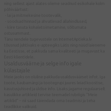
ning sellest ajast alates oleme seadnud esikohale kolm
põhiväärtust:
- lai ja mitmekesine tootevalik,
- soodsad hinnad ja ahvatlevad allahindlused,
- kiire tasuta kohaletoimetamine, sõltumata
ostusummast.
Tänu nendele tugevustele on InternetAptieka.lv
tõusnud juhtivaks e-apteegiks Lätis ning nüüd laieneme
ka Eestisse, et pakkuda sama kvaliteeti ja mugavust ka
Eesti klientidele.
Usaldusväärne ja selge info igale
külastajale
Meie jaoks on oluline pakkuda usaldusväärset infot. Iga
toote, kaubamärgi ja tootegrupi juures leiad koostise,
kasutusjuhised ja üldise info. Lisaks jagame regulaarselt
kasulikke artikleid tervise teemadel rubriigis "Meie
artiklid" – nii saad täiendada oma teadmisi ja teha
teadlikke valikuid.