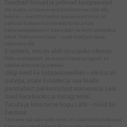
Soodsad hinnad ja pidevad kampaaniad
Me teame, et tervise eest hoolitsemine võib olla
kulukas – seetõttu teeme igapäevaselt tööd, et
pakkuda konkurentsivõimelisi hindu ja häid
kampaaniapakkumisi. Vaata alati värskeid allahindlusi
lehelt "Pakkumised täna" – sealt leiad just sinule
sobivaima diili.
E-apteek, mis on alati sinu jaoks olemas
Meie veebiapteek on avatud ööpäevaringselt, ka
nädalavahetustel ja pühadel.
Jälgi meid ka sotsiaalmeedias – ole kursis
uutega, osale loosides ja saa teada
parimatest pakkumistest esimesena. Leia
meid Facebookis ja Instagramis!
Tasuta ja kiire tarne kogu Lätis – nüüd ka
Eestisse
Töötame iga päev selle nimel, et saaksid oma tellimuse
kätte võimalikult kiiresti. Riias ja selle lähiümbruses