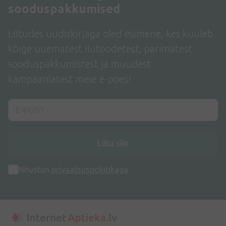
sooduspakkumised
Liitudes uudiskirjaga oled esimene, kes kuuleb
kõige uuematest ilutoodetest, parimatest
sooduspakkumistest ja muudest
kampaaniatest meie e-poes!
Liitu siin
Nõustun
privaatsuspoliitikaga