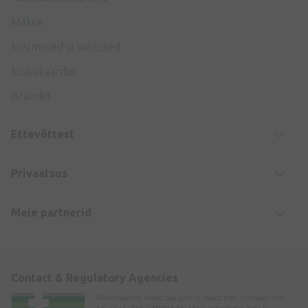
Makse
Küsimused ja vastused
Kinkekaardid
Brändid
Ettevõttest
Privaatsus
Meie partnerid
Contact & Regulatory Agencies
Ravimiamet www.zva.gov.lv. Aadress: Jersikas iela