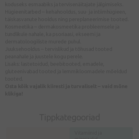
koduseks esmaabiks ja tervisenäitajate jälgimiseks.
Hügieenitarbed – kehahooldus, suu- ja intiimhügieen,
täiskasvanute hooldus ning pereplaneerimise tooted.
Kosmeetika – dermakosmeetika probleemsele ja
tundlikule nahale, ka psoriaasi, ekseemi ja
dermatoloogiliste murede puhul.
Juuksehooldus – tervislikud ja tõhusad tooted
peanahale ja juustele kogu perele.
Lisaks: lastetoidud, beebitooted, emadele,
gluteenivabad tooted ja lemmikloomadele mõeldud
tooted.
Osta kõik vajalik kiiresti ja turvaliselt – vaid mõne
klikiga!
Tippkategooriad
Vitamiinid ja
mineraalid