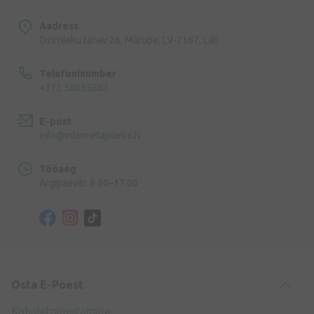
Aadress
Dzirnieku tänav 26, Mārupe, LV-2167, Läti
Telefoninumber
+372 58865883
E-post
info@internetaptieka.lv
Tööaeg
Argipäeviti: 8.30–17.00
Osta E-Poest
Kohaletoimetamine