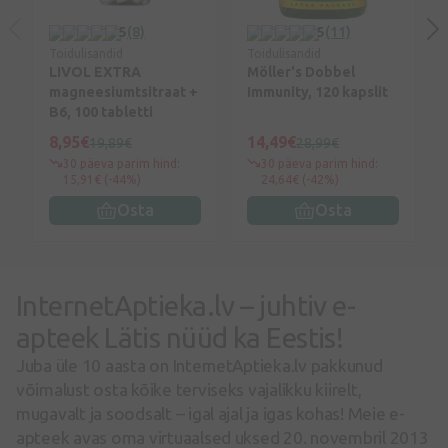
5
(8)
5
(11)
Toidulisandid
Toidulisandid
LIVOL EXTRA
Möller's Dobbel
magneesiumtsitraat +
Immunity, 120 kapslit
B6, 100 tabletti
8,95€
14,49€
19,89€
28,99€
30 päeva parim hind:
30 päeva parim hind:
15,91€ (-44%)
24,64€ (-42%)
Osta
Osta
InternetAptieka.lv – juhtiv e-
apteek Lätis nüüd ka Eestis!
Juba üle 10 aasta on InternetAptieka.lv pakkunud
võimalust osta kõike terviseks vajalikku kiirelt,
mugavalt ja soodsalt – igal ajal ja igas kohas! Meie e-
apteek avas oma virtuaalsed uksed 20. novembril 2013