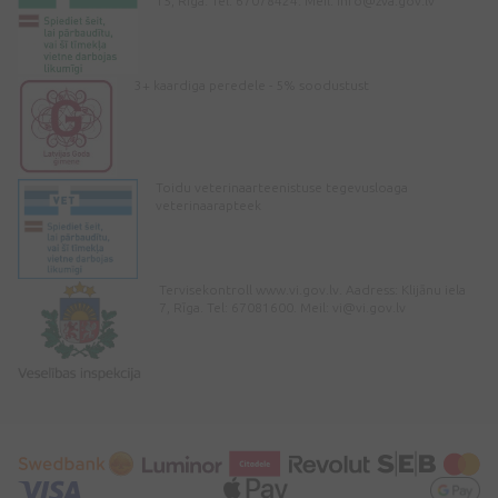
15, Rīga. Tel: 67078424. Meil:
info@zva.gov.lv
3+ kaardiga peredele - 5% soodustust
Toidu veterinaarteenistuse tegevusloaga
veterinaarapteek
Tervisekontroll www.vi.gov.lv. Aadress: Klijānu iela
7, Rīga. Tel: 67081600. Meil:
vi@vi.gov.lv