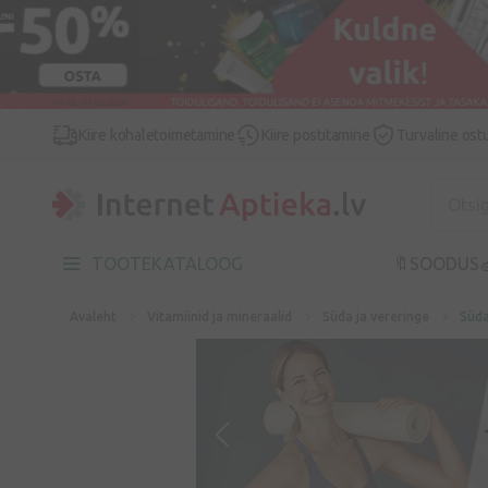
Kiire kohaletoimetamine
Kiire postitamine
Turvaline ost
TOOTEKATALOOG
🔖SOODUS

Avaleht
Vitamiinid ja mineraalid
Süda ja vereringe
Süd