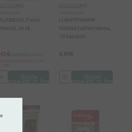
0
(0)
0
(0)
idulisandid
Toidulisandid
ALERIDOL Forte
LUBNYPHARM
bletid, 20 tk.
Validol tablettidena,
10 tabletti
,43€
0,89€
2,39€
(40% vähem)
30 päeva parim hind: 2,03€
(-30%)
Osta
Osta
ne