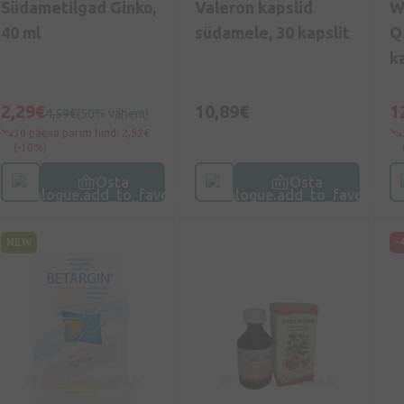
Südametilgad Ginko,
Valeron kapslid
W
40 ml
südamele, 30 kapslit
Q
k
2,29€
10,89€
1
4,59€
(50% vähem)
30 päeva parim hind: 2,52€
(-10%)
Osta
Osta
NEW
-