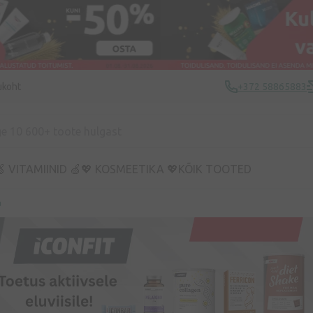
ukoht
+372 58865883
 VITAMIINID 🍏
💖 KOSMEETIKA 💖
KÕIK TOOTED
a