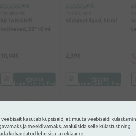
0
(0)
0
(0)
Toidulisandid
Toidulisandid
To
BETARGIN®
Südametilgad, 50 ml
V
kotikesed, 20*10 ml
ta
18,04€
2,39€
1
Osta
Osta
 veebisait kasutab küpsiseid, et muuta veebisaidi külastami
avamaks ja meeldivamaks, analüüsida selle külastust ning
ada kohandatud lehe sisu ja reklaame.