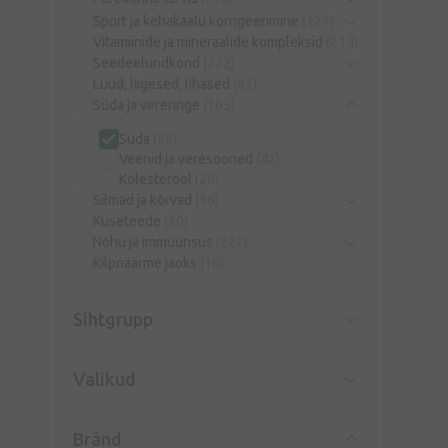
Sport ja kehakaalu korrigeerimine
(127)
Vitamiinide ja mineraalide kompleksid
(214)
Seedeelundkond
(222)
Luud, liigesed, lihased
(63)
Süda ja vereringe
(105)
Süda
(58)
Veenid ja veresooned
(42)
Kolesterool
(20)
Silmad ja kõrvad
(36)
Kuseteede
(30)
Nohu ja immuunsus
(227)
Kilpnäärme jaoks
(10)
Sihtgrupp
Valikud
Bränd