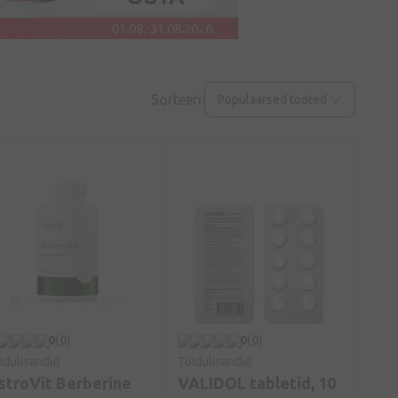
Sorteeri:
Populaarsed tooted
0
(0)
0
(0)
idulisandid
Toidulisandid
stroVit Berberine
VALIDOL tabletid, 10