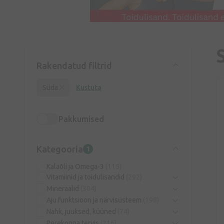
Rakendatud filtrid
Süda
Kustuta
Pakkumised
Kategooria
1
Kalaõli ja Omega-3
(115)
Vitamiinid ja toidulisandid
(292)
Mineraalid
(304)
Aju funktsioon ja närvisüsteem
(198)
Nahk, juuksed, küüned
(74)
Perekonna tervis
(216)