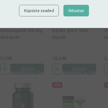
Küpsiste seaded
Nõustun
5
(4)
5
(5)
Toidulisandid
Toidulisandid
To
Küüslauguõli 500 mg,
Kardio Start, 30x2
Vi
60 kapslit
kapslit
m
5,39€
18,29€
2
Osta
Osta
-55%
-