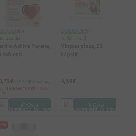
0
(0)
0
(0)
idulisandid
Toidulisandid
ardio Active Parane,
Viirpuu pluss, 20
0 tabletti
kapslit
0,73€
4,39€
17,89€
(40% vähem)
30 päeva parim hind: 11,63€
(-8%)
Osta
Osta
25%