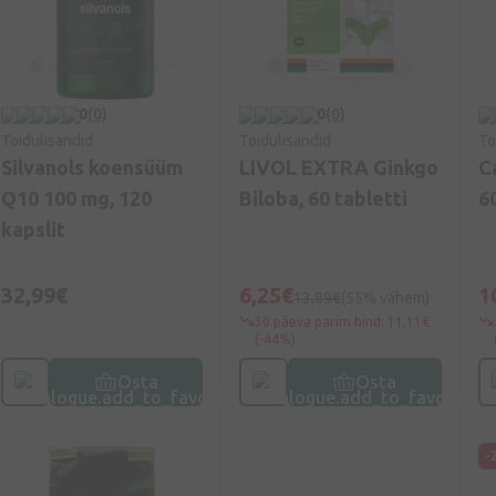
0
(0)
0
(0)
Toidulisandid
Toidulisandid
To
Silvanols koensüüm
LIVOL EXTRA Ginkgo
C
Q10 100 mg, 120
Biloba, 60 tabletti
6
kapslit
32,99€
6,25€
1
13,89€
(55% vähem)
30 päeva parim hind: 11,11€
(-44%)
Osta
Osta
-