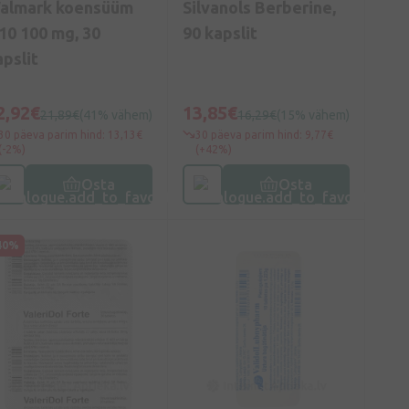
almark koensüüm
Silvanols Berberine,
10 100 mg, 30
90 kapslit
apslit
2,92€
13,85€
21,89€
(41% vähem)
16,29€
(15% vähem)
30 päeva parim hind: 13,13€
30 päeva parim hind: 9,77€
(-2%)
(+42%)
Osta
Osta
40%