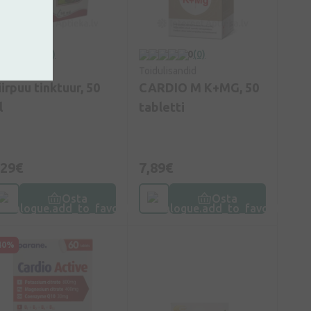
0
(0)
0
(0)
idulisandid
Toidulisandid
irpuu tinktuur, 50
CARDIO M K+MG, 50
l
tabletti
,29€
7,89€
Osta
Osta
40%