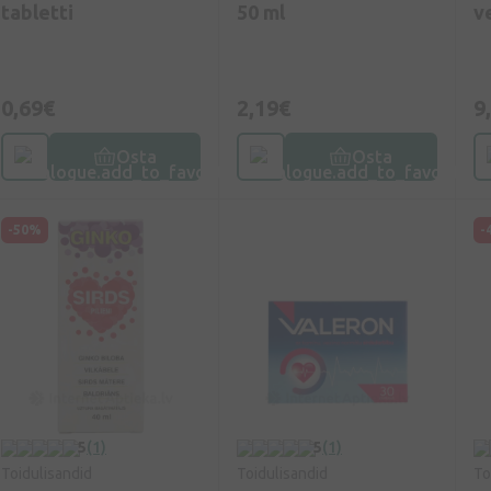
tabletti
50 ml
v
0,69€
2,19€
9
Osta
Osta
-50%
-
5
(1)
5
(1)
Toidulisandid
Toidulisandid
To