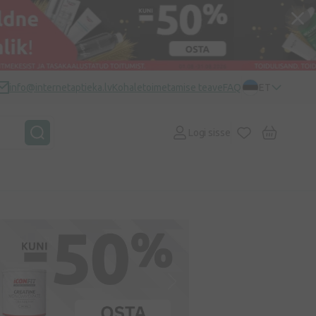
info@internetaptieka.lv
Kohaletoimetamise teave
FAQ
ET
Logi sisse