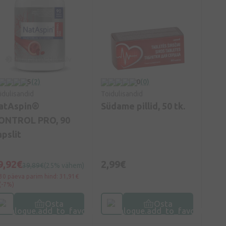
5
(2)
0
(0)
idulisandid
Toidulisandid
atAspin®
Südame pillid, 50 tk.
ONTROL PRO, 90
apslit
9,92€
2,99€
39,89€
(25% vähem)
30 päeva parim hind: 31,91€
(-7%)
Osta
Osta