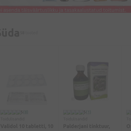
Süda
58
tooted
5
(8)
5
(1)
Toidulisandid
Toidulisandid
To
Validol 10 tabletti, 10
Palderjani tinktuur,
O