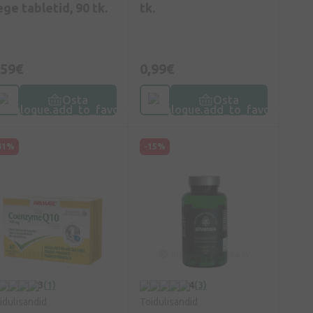
ege tabletid, 90 tk.
tk.
,59€
0,99€
Osta
Osta
41%
-15%
3
(1)
4
(3)
idulisandid
Toidulisandid