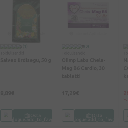
5
(1)
0
(0)
Toidulisandid
Toidulisandid
To
Salveo ürdisegu, 50 g
Olimp Labs Chela-
N
Mag B6 Cardio, 30
C
tabletti
k
8,89€
17,29€
2
Osta
Osta