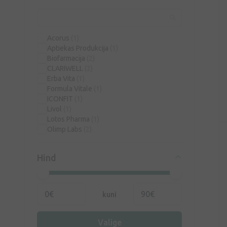
Acorus
(1)
Aptiekas Produkcija
(1)
Biofarmacija
(2)
CLARIWELL
(2)
Erba Vita
(1)
Formula Vitale
(1)
ICONFIT
(1)
Livol
(1)
Lotos Pharma
(1)
Olimp Labs
(2)
Orthomol
(1)
OstroVit
(1)
Hind
Parene
(3)
Pharma Market Solution
(5)
RFF
(1)
Silvanols
(3)
kuni
Terezia
(1)
Vitabiotics
(2)
Walmark
(5)
Valige