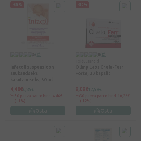
-35%
-30%
5
(2)
0
(0)
Toidulisandid
Infacoli suspensioon
Olimp Labs Chela-Ferr
suukaudseks
Forte, 30 kapslit
kasutamiseks, 50 ml
4,48€
9,09€
6,89€
12,99€
30 päeva parim hind: 4,46€
30 päeva parim hind: 10,26€
(+1%)
(-12%)
Osta
Osta