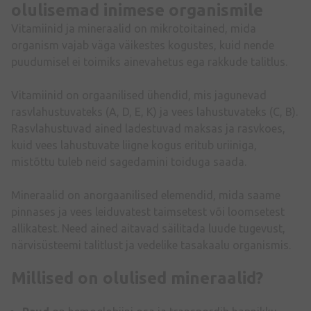
olulisemad inimese organismile
Vitamiinid ja mineraalid on mikrotoitained, mida
organism vajab väga väikestes kogustes, kuid nende
puudumisel ei toimiks ainevahetus ega rakkude talitlus.
Vitamiinid on orgaanilised ühendid, mis jagunevad
rasvlahustuvateks (A, D, E, K) ja vees lahustuvateks (C, B).
Rasvlahustuvad ained ladestuvad maksas ja rasvkoes,
kuid vees lahustuvate liigne kogus eritub uriiniga,
mistõttu tuleb neid sagedamini toiduga saada.
Mineraalid on anorgaanilised elemendid, mida saame
pinnases ja vees leiduvatest taimsetest või loomsetest
allikatest. Need ained aitavad säilitada luude tugevust,
närvisüsteemi talitlust ja vedelike tasakaalu organismis.
Millised on olulised mineraalid?