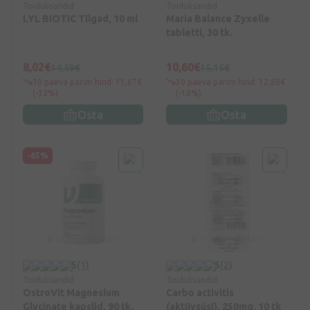
Toidulisandid
Toidulisandid
LYL BIOTIC Tilgad, 10 ml
Maria Balance Zyxelle
tabletti, 30 tk.
8,02€
10,60€
14,59€
15,15€
30 päeva parim hind: 11,67€
30 päeva parim hind: 12,88€
(-32%)
(-18%)
Osta
Osta
-65%
5
(1)
5
(2)
Toidulisandid
Toidulisandid
OstroVit Magnesium
Carbo activitis
Glycinate kapslid, 90 tk.
(aktiivsüsi), 250mg, 10 tk