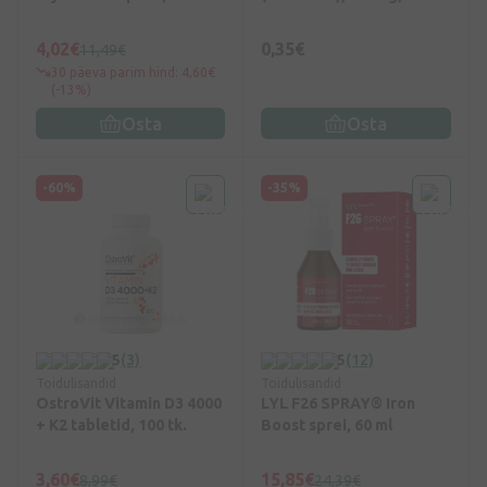
4,02€
0,35€
11,49€
30 päeva parim hind: 4,60€
(-13%)
Osta
Osta
-60%
-35%
5
(3)
5
(12)
Toidulisandid
Toidulisandid
OstroVit Vitamin D3 4000
LYL F26 SPRAY®️ Iron
+ K2 tabletid, 100 tk.
Boost sprei, 60 ml
3,60€
15,85€
8,99€
24,39€