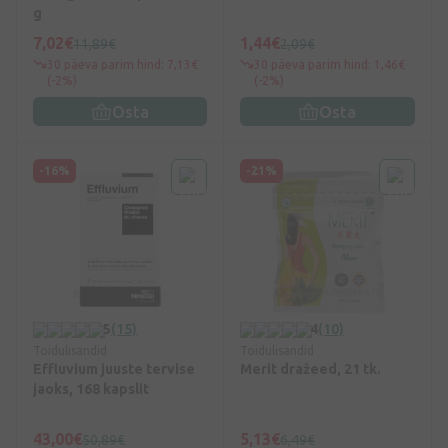
g
7,02€
1,44€
11,89€
2,09€
30 päeva parim hind: 7,13€
30 päeva parim hind: 1,46€
(-2%)
(-2%)
Osta
Osta
-16%
-21%
5
(15)
4
(10)
Toidulisandid
Toidulisandid
Effluvium juuste tervise
Merit dražeed, 21 tk.
jaoks, 168 kapslit
43,00€
5,13€
50,89€
6,49€