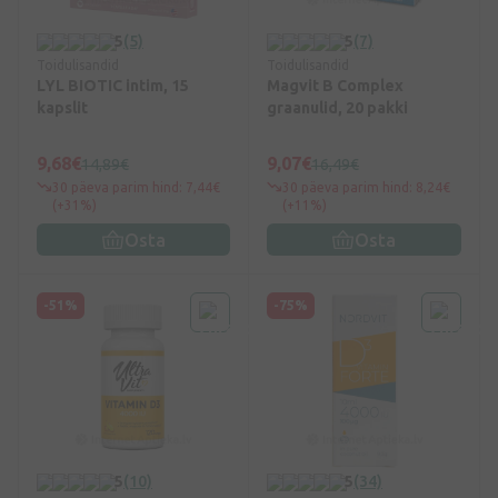
5
(5)
5
(7)
Toidulisandid
Toidulisandid
LYL BIOTIC intim, 15
Magvit B Complex
kapslit
graanulid, 20 pakki
9,68€
9,07€
14,89€
16,49€
30 päeva parim hind: 7,44€
30 päeva parim hind: 8,24€
(+31%)
(+11%)
Osta
Osta
-51%
-75%
5
(10)
5
(34)