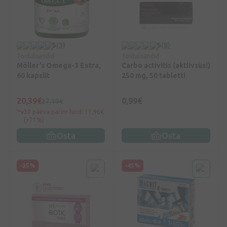
5
(3)
5
(8)
Toidulisandid
Toidulisandid
Möller’s Omega-3 Extra,
Carbo activitis (aktiivsüsi)
60 kapslit
250 mg, 50 tabletti
20,39€
0,99€
27,19€
30 päeva parim hind: 11,96€
(+71%)
Osta
Osta
-35%
-45%