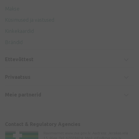
Makse
Küsimused ja vastused
Kinkekaardid
Brändid
Ettevõttest
Privaatsus
Meie partnerid
Contact & Regulatory Agencies
Ravimiamet www.zva.gov.lv. Aadress: Jersikas iela
15, Rīga. Tel: 67078424. Meil:
info@zva.gov.lv