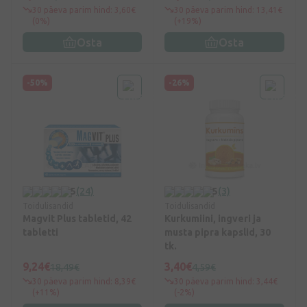
30 päeva parim hind: 3,60€
30 päeva parim hind: 13,41€
(0%)
(+19%)
Osta
Osta
-50%
-26%
5
(24)
5
(3)
Toidulisandid
Toidulisandid
Magvit Plus tabletid, 42
Kurkumiini, ingveri ja
tabletti
musta pipra kapslid, 30
tk.
9,24€
3,40€
18,49€
4,59€
30 päeva parim hind: 8,39€
30 päeva parim hind: 3,44€
(+11%)
(-2%)