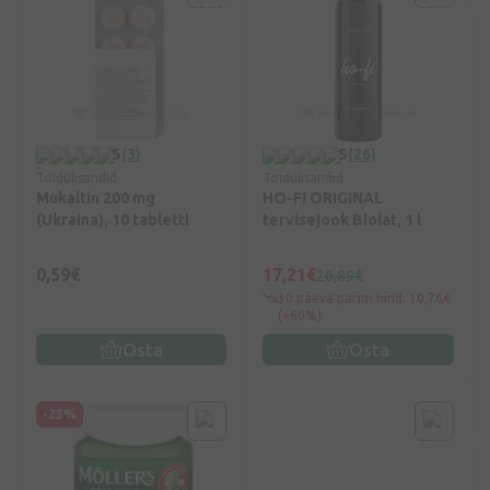
5
(3)
5
(26)
Toidulisandid
Toidulisandid
Mukaltin 200 mg
HO-FI ORIGINAL
(Ukraina), 10 tabletti
tervisejook Biolat, 1 l
0,59€
17,21€
26,89€
30 päeva parim hind: 10,76€
(+60%)
Osta
Osta
-25%