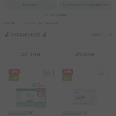
Mineraalid
Aju funktsioon ja närvisüsteem
Näita rohkem
Avaleht
Vitamiinid ja mineraalid
🍏 VITAMIINID 🍏
2034
tooted
Filtreeri
Sorteeri
-45%
-30%
TOP
TOP
5
(6)
0
(0)