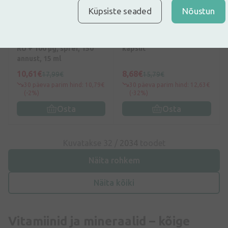
Küpsiste seaded
Nõustun
0
(0)
5
(14)
Toidulisandid
Toidulisandid
LYL sunD3 D3 + K2 | 4000
Nateo D 4000 SV, 60
RÜ + 100 µg, sprei, 150
kapslit
annust, 15 ml
10,61€
8,68€
17,99€
15,79€
30 päeva parim hind: 10,79€
30 päeva parim hind: 12,63€
(-2%)
(-32%)
Osta
Osta
Kuvatakse 32 /
2034
toodet
Näita rohkem
Näita kõiki
Vitamiinid ja mineraalid – kõige