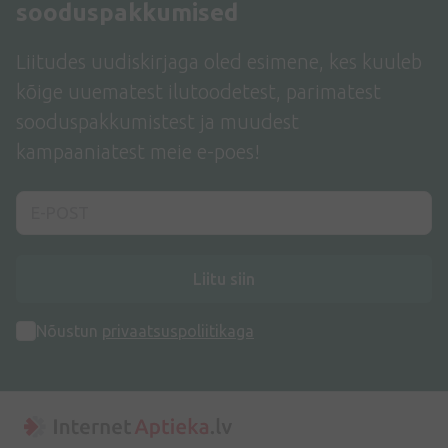
sooduspakkumised
Liitudes uudiskirjaga oled esimene, kes kuuleb
kõige uuematest ilutoodetest, parimatest
sooduspakkumistest ja muudest
kampaaniatest meie e-poes!
Liitu siin
Nõustun
privaatsuspoliitikaga