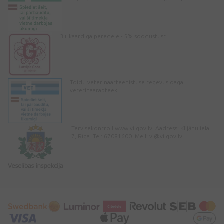
3+ kaardiga peredele - 5% soodustust
Toidu veterinaarteenistuse tegevusloaga
veterinaarapteek
Tervisekontroll www.vi.gov.lv. Aadress: Klijānu iela
7, Rīga. Tel: 67081600. Meil:
vi@vi.gov.lv