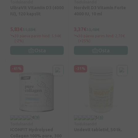
Toidulisandid
Toidulisandid
UltraVit Vitamiin D3 (4000
Nordvit D3 Vitamin Forte
IU), 120 kapslit
4000 IU, 10 ml
5,83€
3,37€
11,89€
13,49€
30 päeva parim hind: 5,94€
30 päeva parim hind: 2,70€
(-2%)
(+25%)
Osta
Osta
-41%
-31%
4
(9)
5
(6)
Toidulisandid
Toidulisandid
ICONFIT Hydrolysed
Undevit tabletid, 50 tk.
Collagen 100% pure, 300