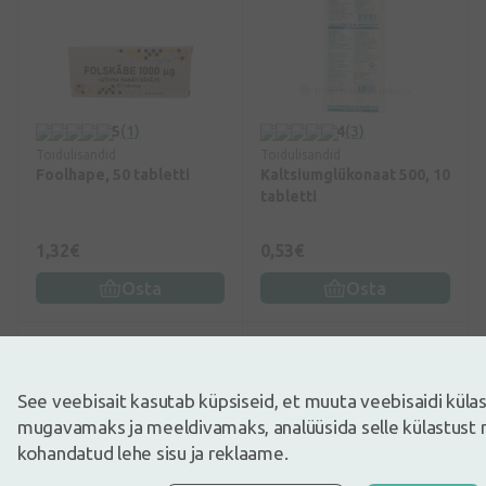
5
(1)
4
(3)
Toidulisandid
Toidulisandid
Foolhape, 50 tabletti
Kaltsiumglükonaat 500, 10
tabletti
1,32€
0,53€
Osta
Osta
-41%
-45%
See veebisait kasutab küpsiseid, et muuta veebisaidi kül
mugavamaks ja meeldivamaks, analüüsida selle külastust 
kohandatud lehe sisu ja reklaame.