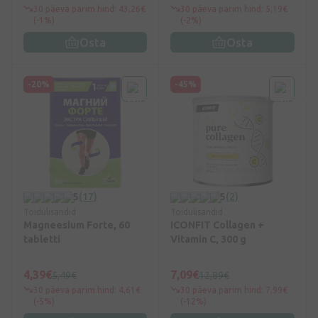
30 päeva parim hind: 43,26€
30 päeva parim hind: 5,19€
(-1%)
(-2%)
Osta
Osta
-20%
-45%
5
(17)
5
(2)
Toidulisandid
Toidulisandid
Magneesium Forte, 60
ICONFIT Collagen +
tabletti
Vitamin C, 300 g
4,39€
7,09€
5,49€
12,89€
30 päeva parim hind: 4,61€
30 päeva parim hind: 7,99€
(-5%)
(-12%)