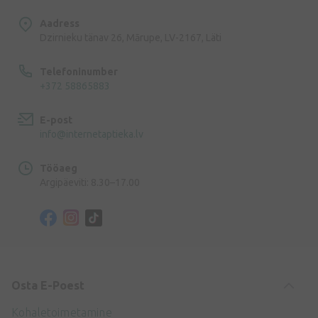
Aadress
Dzirnieku tänav 26, Mārupe, LV-2167, Läti
Telefoninumber
+372 58865883
E-post
info@internetaptieka.lv
Tööaeg
Argipäeviti: 8.30–17.00
Osta E-Poest
Kohaletoimetamine