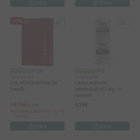
Osta
Osta
-27%
5
(19)
0
(0)
Toidulisandid
Toidulisandid
LYL ASTAXANThin, 30
Carbo activatis
kapslit
(aktiivsüsi) 257 mg, 10
tabletti
14,74€
0,39€
20,19€
30 päeva parim hind: 12,11€
(+22%)
Osta
Osta