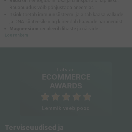
Raud
on hemoglobiini osa ja transpordib hapnikku.
Rauapuudus võib põhjustada aneemiat.
Tsink
toetab immuunsüsteemi ja aitab kaasa valkude
ja DNA sünteesile ning kiirendab haavade paranemist.
Magneesium
reguleerib lihaste ja närvide ...
Loe rohkem
Latvian
ECOMMERCE
AWARDS
Lemmik veebipood
Terviseuudised ja