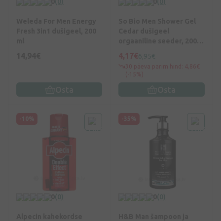
0
(0)
0
(0)
Weleda For Men Energy
So Bio Men Shower Gel
Fresh 3in1 dušigeel, 200
Cedar dušigeel
ml
orgaaniline seeder, 200
ml
14,94€
4,17€
6,95€
30 päeva parim hind: 4,86€
(-15%)
Osta
Osta
-10%
-35%
0
(0)
0
(0)
Alpecin kahekordse
H&B Man šampoon ja