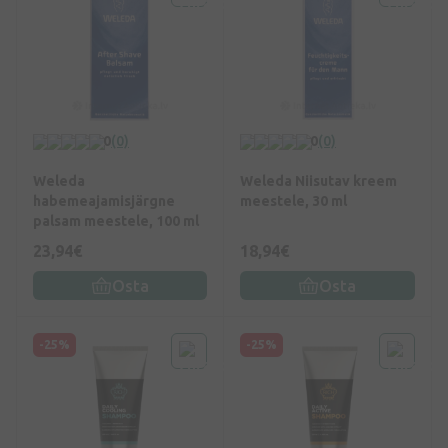
0
(0)
0
(0)
Weleda
Weleda Niisutav kreem
habemeajamisjärgne
meestele, 30 ml
palsam meestele, 100 ml
23,94€
18,94€
Osta
Osta
-25%
-25%