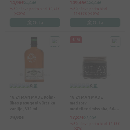
14,96€
149,46€
24,94€
229,94€
ml
1300, 10 + 10 tk.
30 päeva parim hind: 12,47€
30 päeva parim hind:
(+20%)
114,97€ (+30%)
Osta
Osta
-31%
0
(0)
0
(0)
18.21 MAN MADE Kolm-
18.21 MAN MADE
ühes pesugeel vürtsika
matistav
vanilje, 532 ml
modelleerimisvaha, 56.7
g
29,90€
17,87€
25,90€
30 päeva parim hind: 18,13€
(-2%)