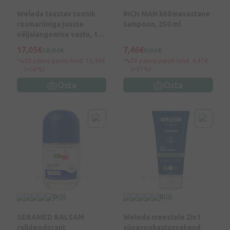
Weleda taastav toonik
RICH MAN kõõmavastane
rosmariiniga juuste
šampoon, 250 ml
väljalangemise vastu, 100
ml
17,05€
7,46€
18,94€
9,95€
30 päeva parim hind: 10,99€
30 päeva parim hind: 4,97€
(+56%)
(+51%)
Osta
Osta
0
(0)
0
(0)
SEBAMED BALSAM
Weleda meestele 2in1
rulldeodorant
sügavpuhastusvahend