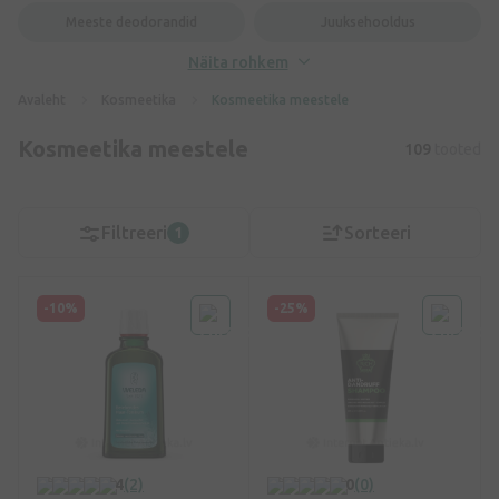
Meeste deodorandid
Juuksehooldus
Näita rohkem
Avaleht
Kosmeetika
Kosmeetika meestele
Kosmeetika meestele
109
tooted
Filtreeri
Sorteeri
1
-10%
-25%
4
(2)
0
(0)