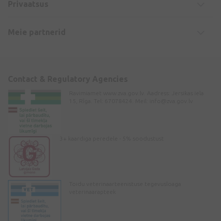
Privaatsus
Meie partnerid
Contact & Regulatory Agencies
Ravimiamet www.zva.gov.lv. Aadress: Jersikas iela
15, Rīga. Tel: 67078424. Meil:
info@zva.gov.lv
3+ kaardiga peredele - 5% soodustust
Toidu veterinaarteenistuse tegevusloaga
veterinaarapteek