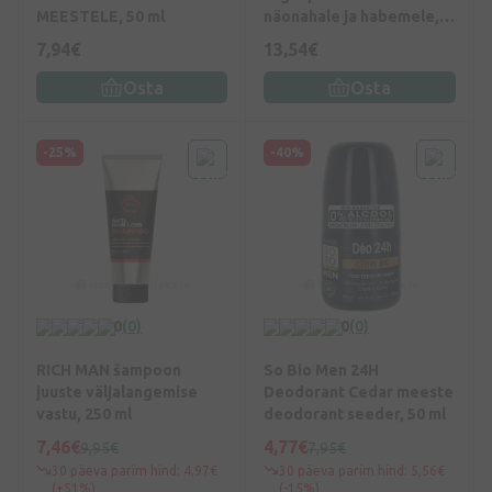
MEESTELE, 50 ml
näonahale ja habemele,
100 ml
7,94€
13,54€
Osta
Osta
-25%
-40%
0
(0)
0
(0)
RICH MAN šampoon
So Bio Men 24H
juuste väljalangemise
Deodorant Cedar meeste
vastu, 250 ml
deodorant seeder, 50 ml
7,46€
4,77€
9,95€
7,95€
30 päeva parim hind: 4,97€
30 päeva parim hind: 5,56€
(+51%)
(-15%)