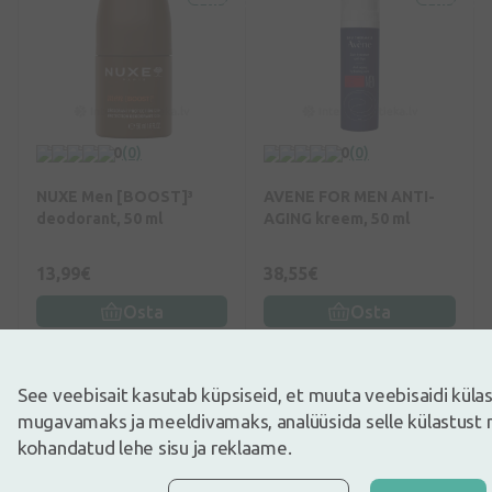
0
(0)
0
(0)
NUXE Men [BOOST]³
AVENE FOR MEN ANTI-
deodorant, 50 ml
AGING kreem, 50 ml
13,99€
38,55€
Osta
Osta
See veebisait kasutab küpsiseid, et muuta veebisaidi kül
mugavamaks ja meeldivamaks, analüüsida selle külastust 
kohandatud lehe sisu ja reklaame.