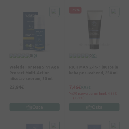
-25%
0
(0)
0
(0)
Weleda For Men 5in1 Age
RICH MAN 2-in-1 juuste ja
Protect Multi-Action
keha pesuvahend, 250 ml
niisutav seerum, 30 ml
22,94€
7,46€
9,95€
30 päeva parim hind: 4,97€
(+51%)
Osta
Osta