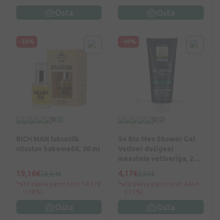
Osta
Osta
-36%
-40%
0
(0)
0
(0)
RICH MAN luksuslik
So Bio Men Shower Gel
niisutav habemeõli, 30 ml
Vetiver dušigeel
meestele vetiveriga, 200
ml
19,16€
4,17€
29,94€
6,95€
30 päeva parim hind: 14,97€
30 päeva parim hind: 4,86€
(+28%)
(-15%)
Osta
Osta