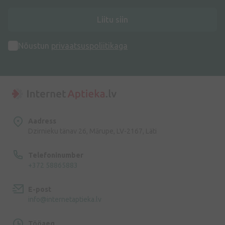
Liitu siin
Nõustun
privaatsuspoliitikaga
Aadress
Dzirnieku tänav 26, Mārupe, LV-2167, Läti
Telefoninumber
+372 58865883
E-post
info@internetaptieka.lv
Tööaeg