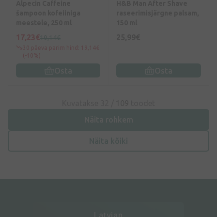
Alpecin Caffeine
H&B Man After Shave
šampoon kofeiiniga
raseerimisjärgne palsam,
meestele, 250 ml
150 ml
17,23€
25,99€
19,14€
30 päeva parim hind: 19,14€
(-10%)
Osta
Osta
Kuvatakse 32 /
109
toodet
Näita rohkem
Näita kõiki
Latvian