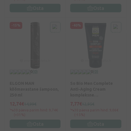
Osta
Osta
-15%
-40%
0
(0)
0
(0)
ELGON MAN
So Bio Men Complete
kõõmavastane šampoon,
Anti-Aging Cream
250 ml
kompleksne
vananemisvastane
12,74€
7,77€
14,99€
12,95€
kreem, 50 ml
30 päeva parim hind: 9,74€
30 päeva parim hind: 9,06€
(+31%)
(-15%)
Osta
Osta