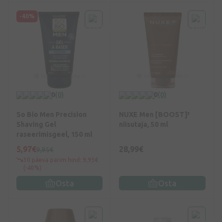
-40%
0
(0)
0
(0)
So Bio Men Precision
NUXE Men [BOOST]³
Shaving Gel
niisutaja, 50 ml
raseerimisgeel, 150 ml
5,97€
28,99€
9,95€
30 päeva parim hind: 9,95€
(-40%)
Osta
Osta