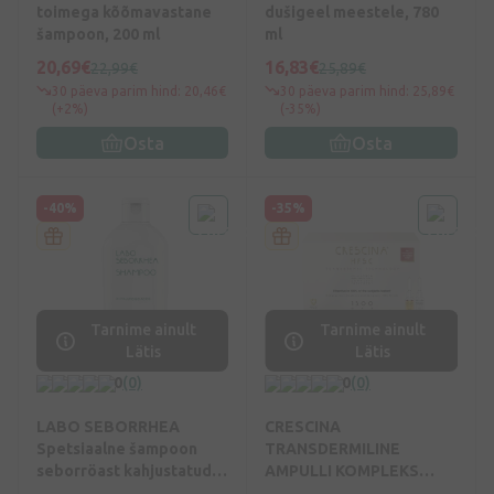
toimega kõõmavastane
dušigeel meestele, 780
šampoon, 200 ml
ml
20,69€
16,83€
22,99€
25,89€
30 päeva parim hind: 20,46€
30 päeva parim hind: 25,89€
(+2%)
(-35%)
Osta
Osta
-40%
-35%
Tarnime ainult
Tarnime ainult
Lätis
Lätis
0
(0)
0
(0)
LABO SEBORRHEA
CRESCINA
Spetsiaalne šampoon
TRANSDERMILINE
seborröast kahjustatud
AMPULLI KOMPLEKS
meeste peanahale, 200
MEESTELE, Intensiivsus