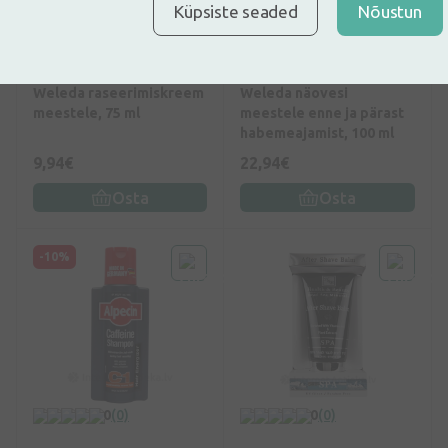
Küpsiste seaded
Nõustun
0
(0)
2
(1)
Weleda raseerimiskreem
Weleda näovesi
meestele, 75 ml
meestele enne ja pärast
habemeajamist, 100 ml
9,94€
22,94€
Osta
Osta
-10%
0
(0)
0
(0)