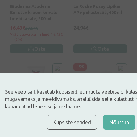
Bioderma Atoderm
La Roche Posay Lipikar
Ennetav kreem kuivale
AP+ puhastusõli, 400 ml
beebinahale, 200 ml
16,43€
24,94€
20,54€
30 päeva parim hind: 16,43€
(0%)
Osta
Osta
-15%
See veebisait kasutab küpsiseid, et muuta veebisaidi kül
mugavamaks ja meeldivamaks, analüüsida selle külastust 
kohandatud lehe sisu ja reklaame.
alates 35€
alates 35€
0
(0)
0
(0)
Küpsiste seaded
Nõustun
Eucerin AtopiControl
Eucerin UreaRepair PLUS
intensiivkreem, 100 ml
kehakreem uureaga (5%),