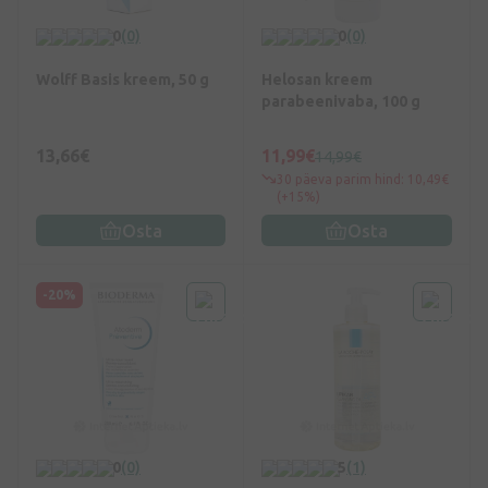
0
(0)
0
(0)
Wolff Basis kreem, 50 g
Helosan kreem
parabeenivaba, 100 g
13,66€
11,99€
14,99€
30 päeva parim hind: 10,49€
(+15%)
Osta
Osta
-20%
0
(0)
5
(1)