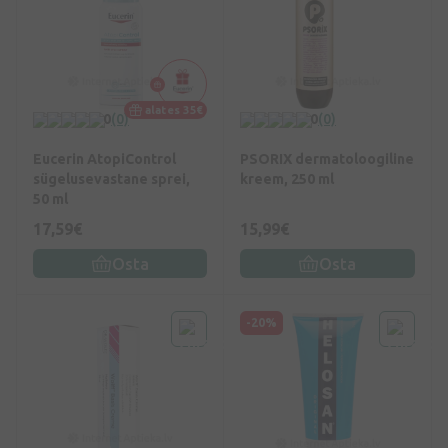
alates 35€
0
(0)
0
(0)
Eucerin AtopiControl
PSORIX dermatoloogiline
sügelusevastane sprei,
kreem, 250 ml
50 ml
17,59€
15,99€
Osta
Osta
-20%