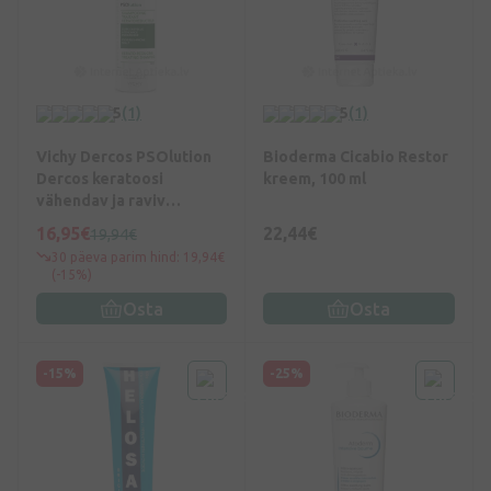
5
(1)
5
(1)
Vichy Dercos PSOlution
Bioderma Cicabio Restor
Dercos keratoosi
kreem, 100 ml
vähendav ja raviv
šampoon, 200 ml
16,95€
22,44€
19,94€
30 päeva parim hind: 19,94€
(-15%)
Osta
Osta
-15%
-25%