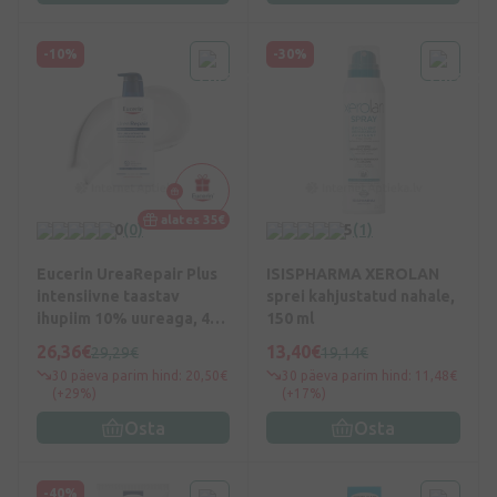
-10%
-30%
alates 35€
0
(0)
5
(1)
Eucerin UreaRepair Plus
ISISPHARMA XEROLAN
intensiivne taastav
sprei kahjustatud nahale,
ihupiim 10% uureaga, 400
150 ml
ml
26,36€
13,40€
29,29€
19,14€
30 päeva parim hind: 20,50€
30 päeva parim hind: 11,48€
(+29%)
(+17%)
Osta
Osta
-40%