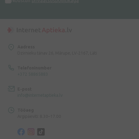
Nõustun
privaatsuspoliitikaga
Aadress
Dzirnieku tänav 26, Mārupe, LV-2167, Läti
Telefoninumber
+372 58865883
E-post
info@internetaptieka.lv
Tööaeg
Argipäeviti: 8.30–17.00