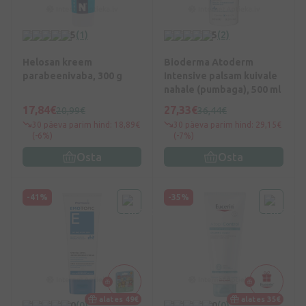
5
(1)
5
(2)
Helosan kreem
Bioderma Atoderm
parabeenivaba, 300 g
Intensive palsam kuivale
nahale (pumbaga), 500 ml
17,84€
27,33€
20,99€
36,44€
30 päeva parim hind: 18,89€
30 päeva parim hind: 29,15€
(-6%)
(-7%)
Osta
Osta
-41%
-35%
alates 49€
alates 35€
0
(0)
0
(0)