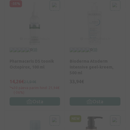
-35%
0
(0)
0
(0)
Pharmaceris DS toonik
Bioderma Atoderm
Octopirox, 100 ml
Intensive geel-kreem,
500 ml
14,26€
33,94€
21,94€
30 päeva parim hind: 21,94€
(-36%)
Osta
Osta
NEW