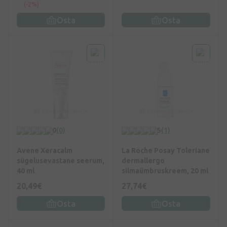
(-2%)
Osta
Osta
0
(0)
5
(1)
Avene Xeracalm
La Roche Posay Toleriane
sügelusevastane seerum,
dermallergo
40 ml
silmaümbruskreem, 20 ml
20,49€
27,74€
Osta
Osta