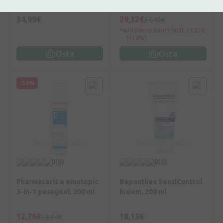
450 ml
34,99€
29,32€
34,49€
30 päeva parim hind: 25,87€
(+14%)
Osta
Osta
-36%
0
(0)
0
(0)
Pharmaceris e emotopic
Bepanthen SensiControl
3-in-1 pesugeel, 200 ml
kreem, 200 ml
12,76€
18,15€
19,94€