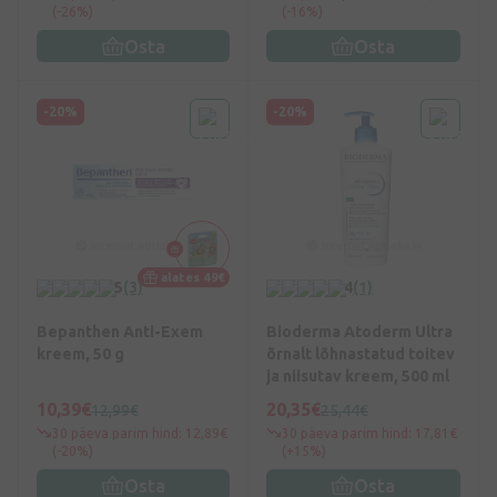
(-26%)
(-16%)
Osta
Osta
-20%
-20%
alates 49€
5
(3)
4
(1)
Bepanthen Anti-Exem
Bioderma Atoderm Ultra
kreem, 50 g
õrnalt lõhnastatud toitev
ja niisutav kreem, 500 ml
10,39€
20,35€
12,99€
25,44€
30 päeva parim hind: 12,89€
30 päeva parim hind: 17,81€
(-20%)
(+15%)
Osta
Osta