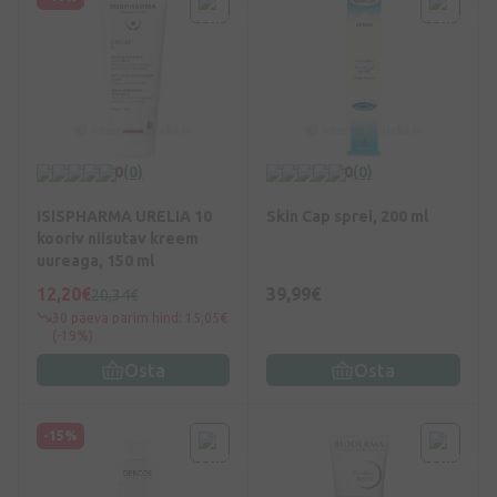
0
(0)
0
(0)
ISISPHARMA URELIA 10
Skin Cap sprei, 200 ml
kooriv niisutav kreem
uureaga, 150 ml
12,20€
39,99€
20,34€
30 päeva parim hind: 15,05€
(-19%)
Osta
Osta
-15%