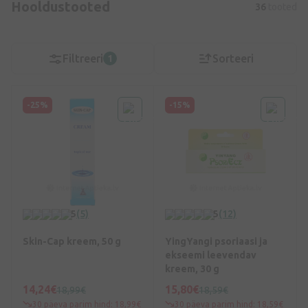
Hooldustooted
36
tooted
Filtreeri
Sorteeri
1
-25%
-15%
5
(5)
5
(12)
Skin-Cap kreem, 50 g
YingYangi psoriaasi ja
ekseemi leevendav
kreem, 30 g
14,24€
15,80€
18,99€
18,59€
30 päeva parim hind: 18,99€
30 päeva parim hind: 18,59€