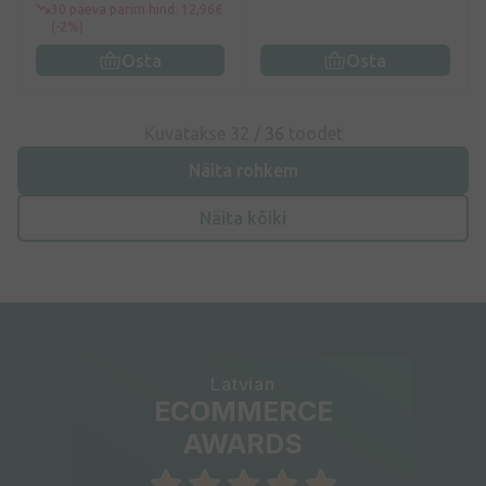
30 päeva parim hind: 12,96€
(-2%)
Osta
Osta
Kuvatakse 32 /
36
toodet
Näita rohkem
Näita kõiki
Latvian
ECOMMERCE
AWARDS