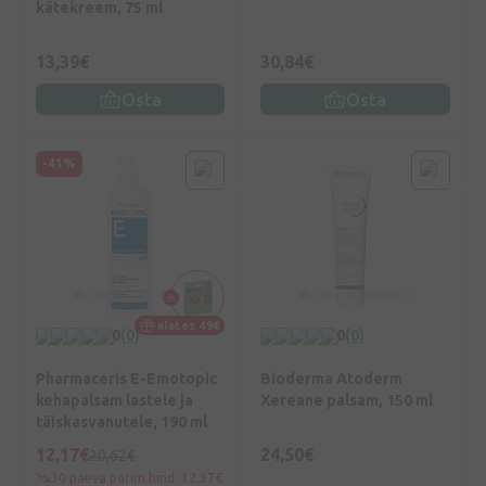
kätekreem, 75 ml
13,39€
30,84€
Osta
Osta
-41%
alates 49€
0
(0)
0
(0)
Pharmaceris E-Emotopic
Bioderma Atoderm
kehapalsam lastele ja
Xereane palsam, 150 ml
täiskasvanutele, 190 ml
12,17€
24,50€
20,62€
30 päeva parim hind: 12,37€