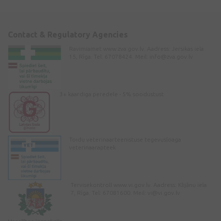
Contact & Regulatory Agencies
Ravimiamet www.zva.gov.lv. Aadress: Jersikas iela
15, Rīga. Tel: 67078424. Meil:
info@zva.gov.lv
3+ kaardiga peredele - 5% soodustust
Toidu veterinaarteenistuse tegevusloaga
veterinaarapteek
Tervisekontroll www.vi.gov.lv. Aadress: Klijānu iela
7, Rīga. Tel: 67081600. Meil:
vi@vi.gov.lv