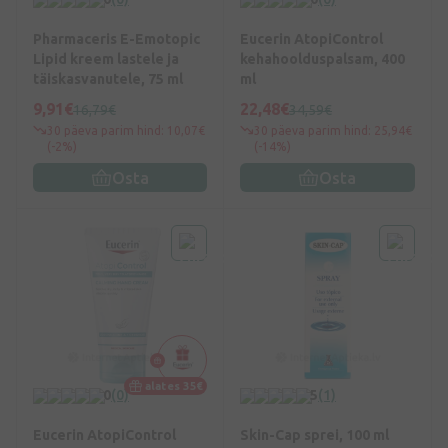
Pharmaceris E-Emotopic
Eucerin AtopiControl
Lipid kreem lastele ja
kehahoolduspalsam, 400
täiskasvanutele, 75 ml
ml
9,91€
22,48€
16,79€
34,59€
30 päeva parim hind: 10,07€
30 päeva parim hind: 25,94€
(-2%)
(-14%)
Osta
Osta
alates 35€
0
(0)
5
(1)
Eucerin AtopiControl
Skin-Cap sprei, 100 ml