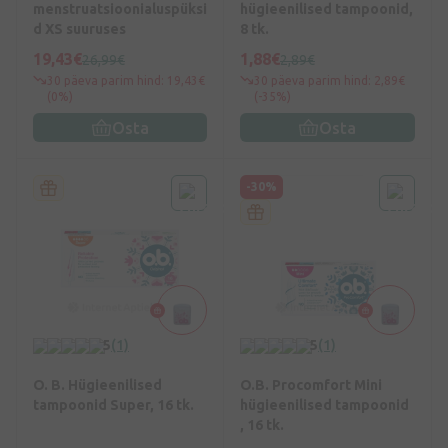
menstruatsioonialuspüksi
hügieenilised tampoonid,
d XS suuruses
8 tk.
19,43€
1,88€
26,99€
2,89€
30 päeva parim hind: 19,43€
30 päeva parim hind: 2,89€
(0%)
(-35%)
Osta
Osta
-30%
5
(1)
5
(1)
O. B. Hügieenilised
O.B. Procomfort Mini
tampoonid Super, 16 tk.
hügieenilised tampoonid
, 16 tk.