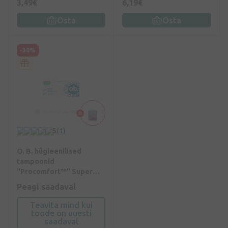
3,49€
6,19€
Osta
Osta
-30%
5
(1)
O. B. hügieenilised
tampoonid
"Procomfort™" Super
Plus, 16 tk.
Peagi saadaval
Teavita mind kui
toode on uuesti
saadaval