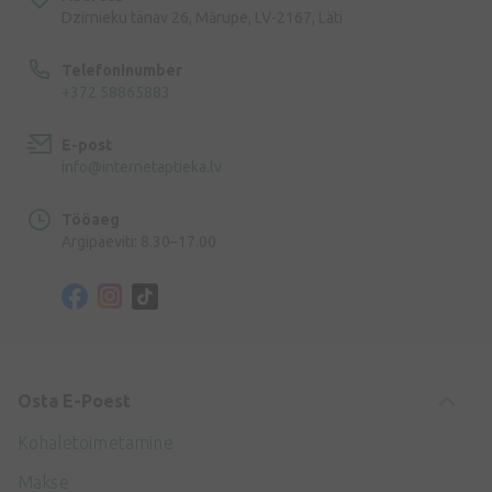
Dzirnieku tänav 26, Mārupe, LV-2167, Läti
Telefoninumber
+372 58865883
E-post
info@internetaptieka.lv
Tööaeg
Argipäeviti: 8.30–17.00
Osta E-Poest
Kohaletoimetamine
Makse