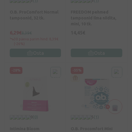
5
(1)
5
(1)
O.B. ProComfort Normal
FREEDOM pehmed
tampoonid, 32 tk.
tampoonid ilma niidita,
mini, 10 tk.
6,29€
14,45€
8,39€
30 päeva parim hind: 8,39€
(-26%)
Osta
Osta
-28%
-35%
0
(0)
5
(1)
Intimina Bloom
O.B. Procomfort Mini