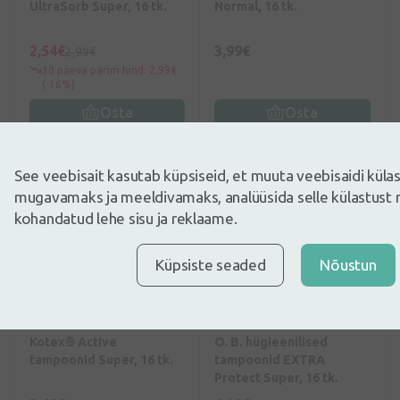
UltraSorb Super, 16 tk.
Normal, 16 tk.
2,54€
3,99€
2,99€
30 päeva parim hind: 2,99€
(-16%)
Osta
Osta
See veebisait kasutab küpsiseid, et muuta veebisaidi kül
mugavamaks ja meeldivamaks, analüüsida selle külastust 
kohandatud lehe sisu ja reklaame.
Küpsiste seaded
Nõustun
0
(0)
5
(1)
Kotex® Active
O. B. hügieenilised
tampoonid Super, 16 tk.
tampoonid EXTRA
Protect Super, 16 tk.