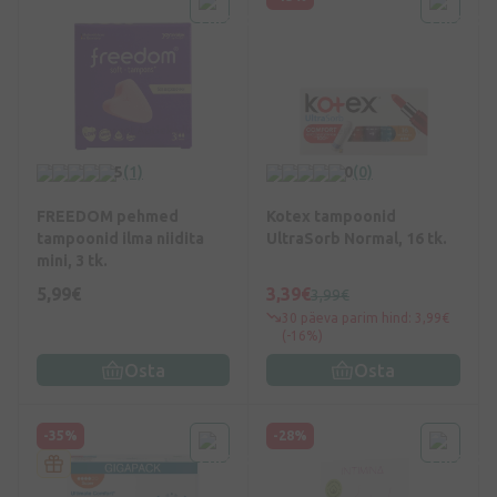
5
(1)
0
(0)
FREEDOM pehmed
Kotex tampoonid
tampoonid ilma niidita
UltraSorb Normal, 16 tk.
mini, 3 tk.
5,99€
3,39€
3,99€
30 päeva parim hind: 3,99€
(-16%)
Osta
Osta
-35%
-28%