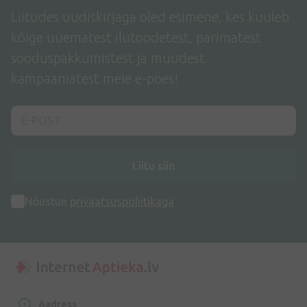
Liitudes uudiskirjaga oled esimene, kes kuuleb
kõige uuematest ilutoodetest, parimatest
sooduspakkumistest ja muudest
kampaaniatest meie e-poes!
Liitu siin
Nõustun
privaatsuspoliitikaga
Aadress