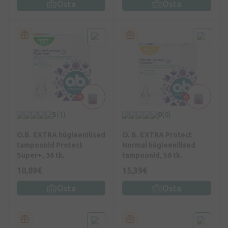
Osta
Osta
5
(1)
0
(0)
O.B. EXTRA hügieenilised
O. B. EXTRA Protect
tampoonid Protect
Normal hügieenilised
Super+, 36 tk.
tampoonid, 56 tk.
10,89€
15,39€
Osta
Osta