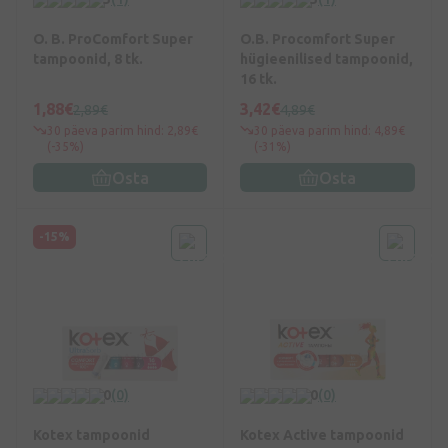
O. B. ProComfort Super
O.B. Procomfort Super
tampoonid, 8 tk.
hügieenilised tampoonid,
16 tk.
1,88€
3,42€
2,89€
4,89€
30 päeva parim hind: 2,89€
30 päeva parim hind: 4,89€
(-35%)
(-31%)
Osta
Osta
-15%
0
(0)
0
(0)
Kotex tampoonid
Kotex Active tampoonid