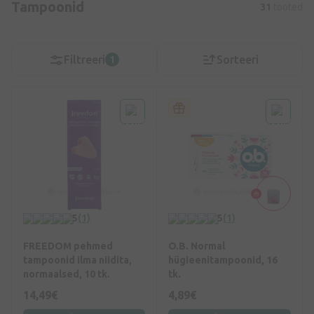
Tampoonid
31
tooted
Filtreeri
Sorteeri
1
5
(1)
5
(1)
FREEDOM pehmed
O.B. Normal
tampoonid ilma niidita,
hügieenitampoonid, 16
normaalsed, 10 tk.
tk.
14,49€
4,89€