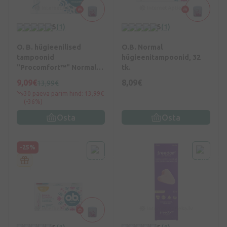
5
(1)
5
(1)
O. B. hügieenilised
O.B. Normal
tampoonid
hügieenitampoonid, 32
"Procomfort™" Normal,
tk.
64 tk.
9,09€
8,09€
13,99€
30 päeva parim hind: 13,99€
(-36%)
Osta
Osta
-25%