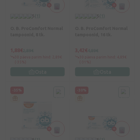
5
(1)
5
(1)
O. B. ProComfort Normal
O. B. ProComfort Normal
tampoonid, 8 tk.
tampoonid, 16 tk.
1,88€
3,42€
2,89€
4,89€
30 päeva parim hind: 2,89€
30 päeva parim hind: 4,89€
(-35%)
(-31%)
Osta
Osta
-35%
-30%
5
(1)
5
(1)