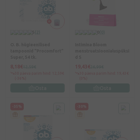
5
(2)
0
(0)
O. B. hügieenilised
Intimina Bloom
tampoonid "Procomfort"
menstruatsioonialuspüksi
Super, 54 tk.
d S
8,18€
19,43€
12,59€
26,99€
30 päeva parim hind: 12,59€
30 päeva parim hind: 19,43€
(-36%)
(0%)
Osta
Osta
-35%
-30%