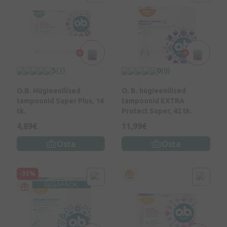
5
(1)
0
(0)
O.B. Hügieenilised
O. B. hügieenilised
tampoonid Super Plus, 16
tampoonid EXTRA
tk.
Protect Super, 42 tk.
4,89€
11,99€
Osta
Osta
-35%