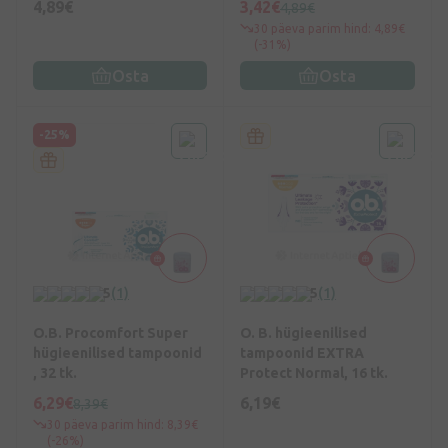
4,89€
3,42€
4,89€
30 päeva parim hind: 4,89€
(-31%)
Osta
Osta
-25%
5
(1)
5
(1)
O.B. Procomfort Super
O. B. hügieenilised
hügieenilised tampoonid
tampoonid EXTRA
, 32 tk.
Protect Normal, 16 tk.
6,29€
6,19€
8,39€
30 päeva parim hind: 8,39€
(-26%)