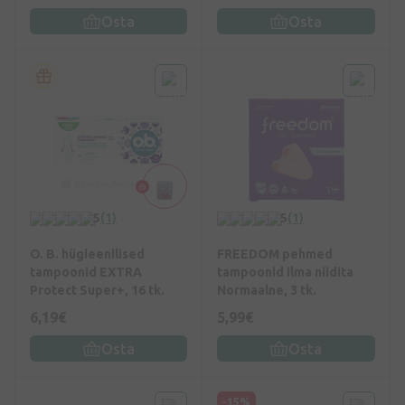
Osta
Osta
5
(1)
5
(1)
O. B. hügieenilised
FREEDOM pehmed
tampoonid EXTRA
tampoonid ilma niidita
Protect Super+, 16 tk.
Normaalne, 3 tk.
6,19€
5,99€
Osta
Osta
-15%