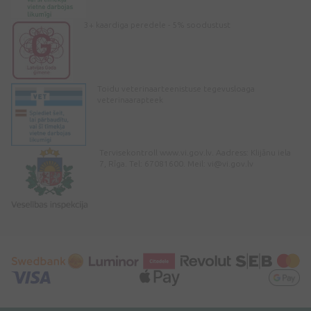
3+ kaardiga peredele - 5% soodustust
Toidu veterinaarteenistuse tegevusloaga
veterinaarapteek
Tervisekontroll www.vi.gov.lv. Aadress: Klijānu iela
7, Rīga. Tel: 67081600. Meil:
vi@vi.gov.lv