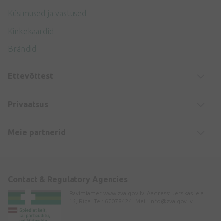
Küsimused ja vastused
Kinkekaardid
Brändid
Ettevõttest
Privaatsus
Meie partnerid
Contact & Regulatory Agencies
Ravimiamet www.zva.gov.lv. Aadress: Jersikas iela
15, Rīga. Tel: 67078424. Meil:
info@zva.gov.lv