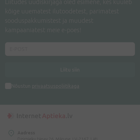
Liitudes uudiskirjaga oled esimene, kes kuuleb
kõige uuematest ilutoodetest, parimatest
sooduspakkumistest ja muudest
kampaaniatest meie e-poes!
Liitu siin
Nõustun
privaatsuspoliitikaga
Aadress
Dzirnieku tänav 26, Mārupe, LV-2167, Läti