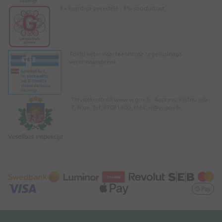
3+ kaardiga peredele - 5% soodustust
Toidu veterinaarteenistuse tegevusloaga
veterinaarapteek
Tervisekontroll www.vi.gov.lv. Aadress: Klijānu iela
7, Rīga. Tel: 67081600. Meil:
vi@vi.gov.lv