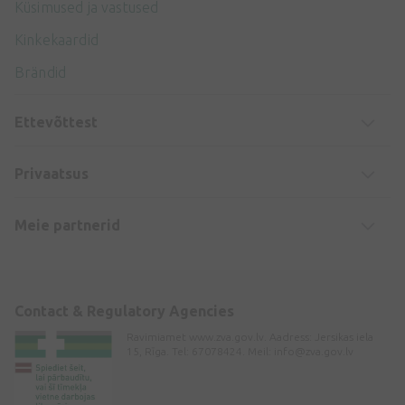
Küsimused ja vastused
Kinkekaardid
Brändid
Ettevõttest
Privaatsus
Meie partnerid
Contact & Regulatory Agencies
Ravimiamet www.zva.gov.lv. Aadress: Jersikas iela
15, Rīga. Tel: 67078424. Meil:
info@zva.gov.lv