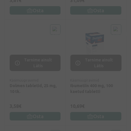
3,61€
31,09€
Osta
Osta
Tarnime ainult
Tarnime ainult
Lätis
Lätis
Käsimüügiravimid
Käsimüügiravimid
Dolmen tabletid, 25 mg,
Ibumetiin 400 mg, 100
10 tk.
kaetud tabletti
3,58€
10,69€
Osta
Osta