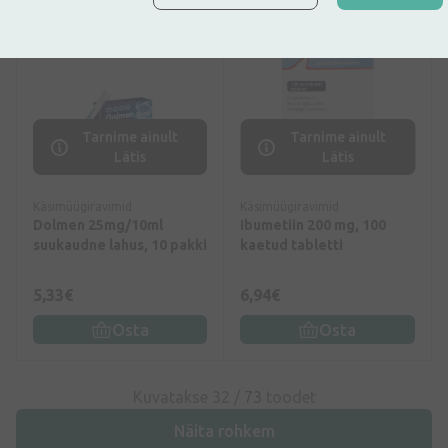
Tarnime ainult
Tarnime ainult
Lätis
Lätis
Käsimüügiravimid
Käsimüügiravimid
Dolmen 25mg/10ml
Ibumetiin 200 mg, 100
suukaudne lahus, 10 pakki
kaetud tabletti
5,33€
6,94€
Osta
Osta
Kuvatakse 32 /
73
toodet
Näita rohkem