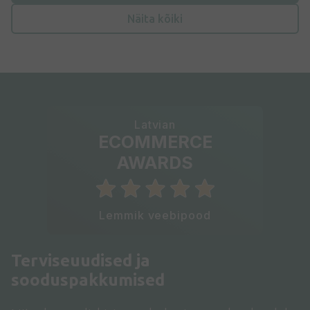
Näita kõiki
Latvian
ECOMMERCE
AWARDS
Lemmik veebipood
Terviseuudised ja
sooduspakkumised