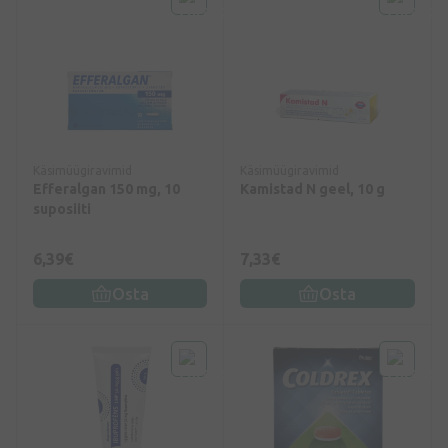
Käsimüügiravimid
Käsimüügiravimid
Efferalgan 150 mg, 10
Kamistad N geel, 10 g
suposiiti
6,39€
7,33€
Osta
Osta