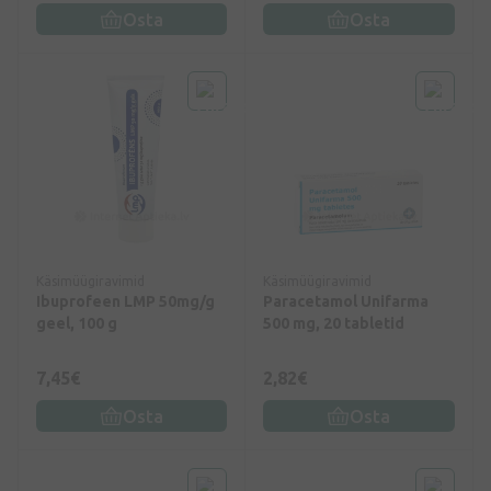
Osta
Osta
Käsimüügiravimid
Käsimüügiravimid
Ibuprofeen LMP 50mg/g
Paracetamol Unifarma
geel, 100 g
500 mg, 20 tabletid
7,45€
2,82€
Osta
Osta