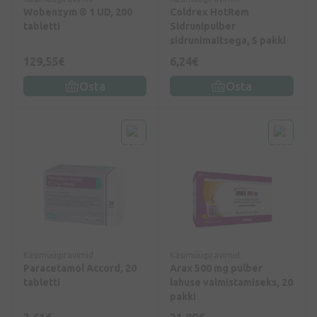
Wobenzym ® 1 UD, 200
Coldrex HotRem
tabletti
Sidrunipulber
sidrunimaitsega, 5 pakki
129,55€
6,24€
Osta
Osta
Käsimüügiravimid
Käsimüügiravimid
Paracetamol Accord, 20
Arax 500 mg pulber
tabletti
lahuse valmistamiseks, 20
pakki