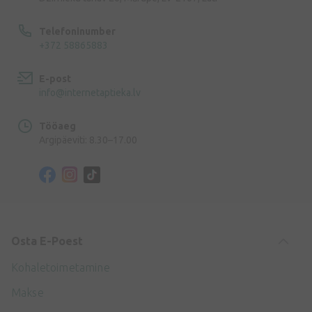
Telefoninumber
+372 58865883
E-post
info@internetaptieka.lv
Tööaeg
Argipäeviti: 8.30–17.00
Osta E-Poest
Kohaletoimetamine
Makse