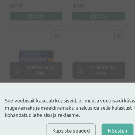
4,91€
4,14€
Osta
Osta
Tarnime ainult
Tarnime ainult
Lätis
Lätis
Käsimüügiravimid
Käsimüügiravimid
Nalgedol 220 mg, 20
Voltaren Akti 12,5 mg, 10
tabletti
tabletti
See veebisait kasutab küpsiseid, et muuta veebisaidi kül
mugavamaks ja meeldivamaks, analüüsida selle külastust 
kohandatud lehe sisu ja reklaame.
4,51€
4,13€
Osta
Osta
Küpsiste seaded
Nõustun