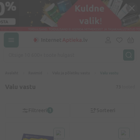
Avaleht
Ravimid
Valu ja põletiku vastu
Valu vastu
Valu vastu
73
tooted
Filtreeri
Sorteeri
1