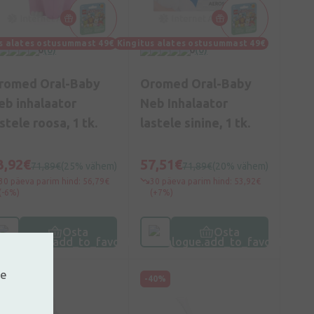
s alates ostusummast 49€
Kingitus alates ostusummast 49€
0
(0)
0
(0)
romed Oral-Baby
Oromed Oral-Baby
eb inhalaator
Neb Inhalaator
stele roosa, 1 tk.
lastele sinine, 1 tk.
3,92€
57,51€
71,89€
(25% vähem)
71,89€
(20% vähem)
30 päeva parim hind: 56,79€
30 päeva parim hind: 53,92€
(-6%)
(+7%)
Osta
Osta
ne
40%
-40%