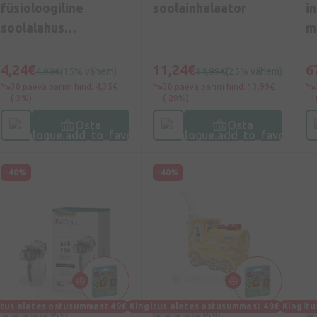
füsioloogiline
soolainhalaator
i
soolalahus
m
(multifunktsionaalne)
i
, 20*5 ml
4,24€
11,24€
6
4,99€
(15% vähem)
14,99€
(25% vähem)
30 päeva parim hind: 4,35€
30 päeva parim hind: 13,99€
(-3%)
(-20%)
Osta
Osta
-40%
-40%
itus alates ostusummast 49€
Kingitus alates ostusummast 49€
Kingitu
0
(0)
0
(0)