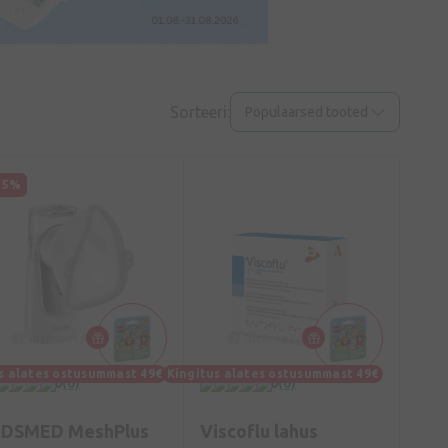
Sorteeri:
Populaarsed tooted
15%
s alates ostusummast 49€
Kingitus alates ostusummast 49€
0
(0)
0
(0)
IDSMED MeshPlus
Viscoflu lahus