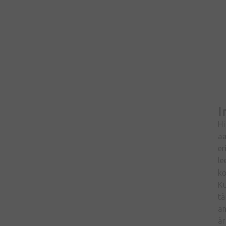
I
Hi
aa
er
le
k
Ku
tä
an
är