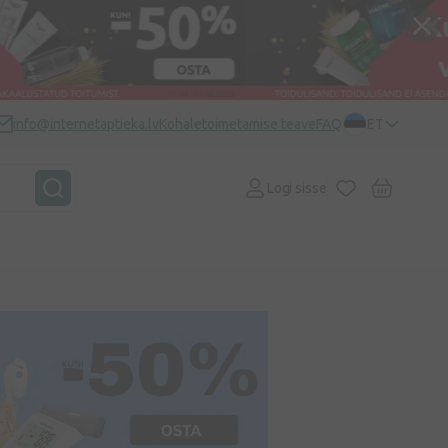
info@internetaptieka.lv
Kohaletoimetamise teave
FAQ
ET
Logi sisse