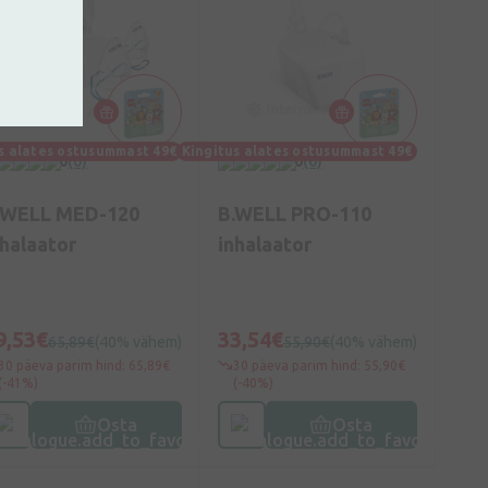
s alates ostusummast 49€
Kingitus alates ostusummast 49€
0
(0)
0
(0)
.WELL MED-120
B.WELL PRO-110
nhalaator
inhalaator
9,53€
33,54€
65,89€
(40% vähem)
55,90€
(40% vähem)
30 päeva parim hind: 65,89€
30 päeva parim hind: 55,90€
(-41%)
(-40%)
Osta
Osta