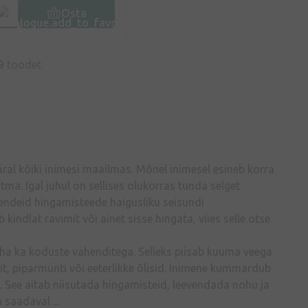
Osta
9
toodet
l kõiki inimesi maailmas. Mõnel inimesel esineb korra
tma. Igal juhul on sellises olukorras tunda selget
endeid hingamisteede haigusliku seisundi
indlat ravimit või ainet sisse hingata, viies selle otse
 teha ka koduste vahenditega. Selleks piisab kuuma veega
t, piparmünti või eeterlikke õlisid. Inimene kummardub
e. See aitab niisutada hingamisteid, leevendada nohu ja
saadaval ...