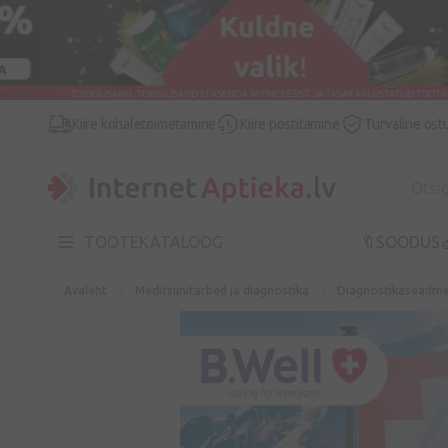
Kiire kohaletoimetamine
Kiire postitamine
Turvaline ost
TOOTEKATALOOG
🔖SOODUS

Avaleht
Meditsiinitarbed ja diagnostika
Diagnostikaseadm