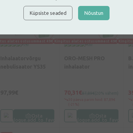
Küpsiste seaded
Nõustun
itus alates ostusummast 49€
Kingitus alates ostusummast 49€
Kingitu
5
(4)
0
(0)
Inhalaatorvõrgu
ORO-MESH PRO
B
nebulisaator YS35
inhalaator
i
97,99€
70,31€
3
87,89€
(20% vähem)
30 päeva parim hind: 87,89€
(-21%)
Osta
Osta