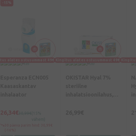
-15%
itus alates ostusummast 49€
Kingitus alates ostusummast 49€
Kingitu
0
(0)
0
(0)
Esperanza ECN005
OKISTAR Hyal 7%
N
Kaasaskantav
steriilne
Hy
inhalaator
inhalatsioonilahus,
i
10*4 ml
i
k
26,34€
26,99€
2
30,99€
(15%
vähem)
m
30 päeva parim hind: 30,99€
(-16%)