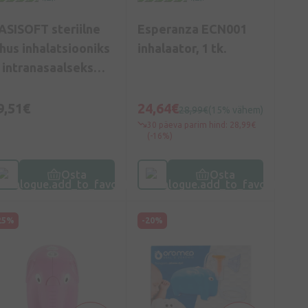
ASISOFT steriilne
Esperanza ECN001
ahus inhalatsiooniks
inhalaator, 1 tk.
a intranasaalseks
asutamiseks, 10*4
l
9,51€
24,64€
28,99€
(15% vähem)
30 päeva parim hind: 28,99€
(-16%)
Osta
Osta
25%
-20%