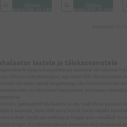
Osta
Osta
Kuvatakse 19 /
1
nhalaator lastele ja täiskasvanutele
ngamisteede haigused puudutavad suuremal või vähemal määra
stas lihtsam külmetushaigus, aga teisel võib olla krooniline as
inevust võrreldes vabalt hingamisega. Üks tõhusamaid abivah
evendamiseks on inhalaatori kasutamine. Inhalaator võimaldab k
opsudesse.
i kodus spetsiaalset inhalaatorit ei ole, saab lihtsa aururavi
idetud anumast, kuhu võib soovi korral lisada näiteks kummeli
uma kohale, katab pea rätikuga ja hingab auru rahulikult siss
ritust kurgus. Ent tehnoloogia on arenenud ning tänapäeval on 