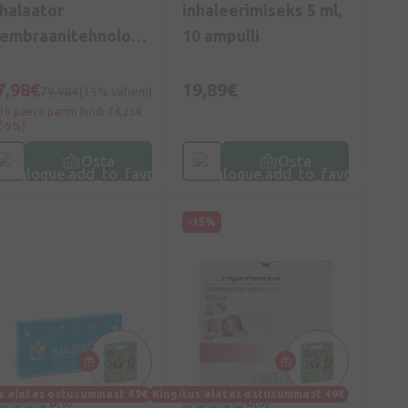
nhalaator
inhaleerimiseks 5 ml,
embraanitehnoloog
10 ampulli
aga
7,98€
19,89€
79,98€
(15% vähem)
30 päeva parim hind: 74,25€
(-9%)
Osta
Osta
-15%
s alates ostusummast 49€
Kingitus alates ostusummast 49€
0
(0)
0
(0)