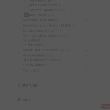
Termomeetrid
(36)
Pulssoksümeetrid
(4)
Vererõhuaparaadid
(50)
Inhalaatorid
(28)
Meditsiinilised kaubad
(708)
Raseduse ja ovulatsiooni testid
(16)
Esmaabikomplektid
(771)
Marli, plaastrid, sidemed
(339)
Salvrätikud
(67)
Inhalaatorid
(12)
Vigastused ja liigesevalu
(437)
Vööd ja sidemed
(72)
Nina ja kõrvade hooldus
(126)
Optika kaubad
(89)
Testid
(63)
Sihtgrupp
Bränd
King