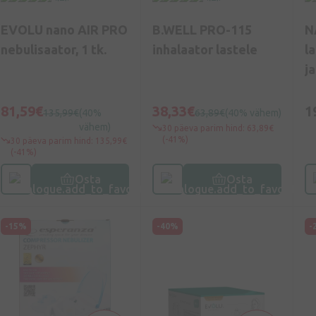
EVOLU nano AIR PRO
B.WELL PRO-115
N
nebulisaator, 1 tk.
inhalaator lastele
l
j
k
m
81,59€
38,33€
1
135,99€
(40%
63,89€
(40% vähem)
vähem)
30 päeva parim hind: 63,89€
(-41%)
30 päeva parim hind: 135,99€
(-41%)
Osta
Osta
-15%
-40%
-