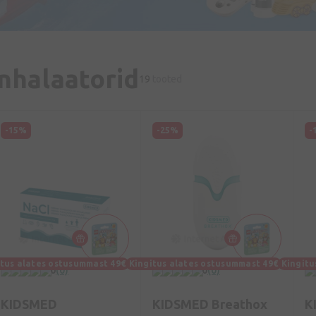
Inhalaatorid
19
tooted
-15%
-25%
-
itus alates ostusummast 49€
Kingitus alates ostusummast 49€
Kingitu
0
(0)
0
(0)
KIDSMED
KIDSMED Breathox
K