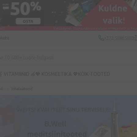
ukoht
+372 58865883
 VITAMIINID 🍏
💖 KOSMEETIKA 💖
KÕIK TOOTED
ed
Inhalaatorid