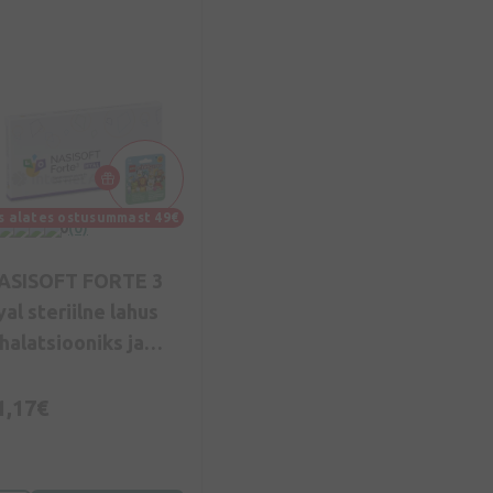
s alates ostusummast 49€
0
(0)
ASISOFT FORTE 3
al steriilne lahus
nhalatsiooniks ja
ntranasaalseks
asutamiseks, 10*4
1,17€
l