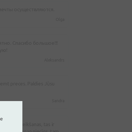
 мечты осуществляются.
Olga
тно. Спасибо большое!!!
ую!
Aleksandrs
ņemt preces. Paldies Jūsu
Sandra
ne
ūtījuma veikšanas, tas ir
ms bija diezgan niecīgs, tam