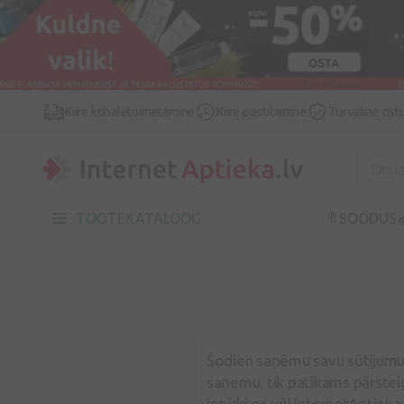
Kiire kohaletoimetamine
Kiire postitamine
Turvaline ost
TOOTEKATALOOG
🔖SOODUS

Šodien saņēmu savu sūtījumu u
saņemu, tik patīkams pārsteig
iepirkšos vēl InternetAptieka