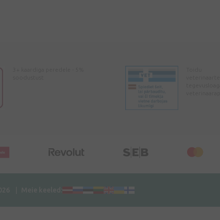
3+ kaardiga peredele - 5%
Toidu
soodustust
veterinaarte
tegevusloag
veterinaara
2026
Meie keeled: