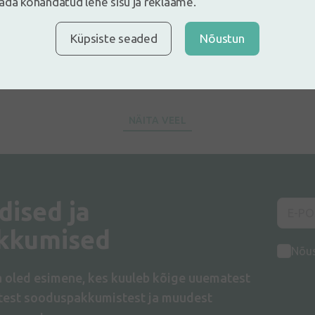
ada kohandatud lehe sisu ja reklaame.
isas jaukas un noderīgas! Milzīgs paldies!
Küpsiste seaded
Nõustun
NÄITA VEEL
dised ja
kkumised
Nõu
a oled esimene, kes kuuleb kõige uuematest
atest sooduspakkumistest ja muudest