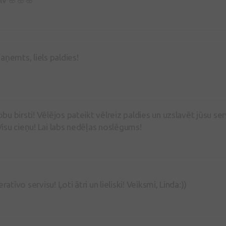
aņemts, liels paldies!
bu birsti! Vēlējos pateikt vēlreiz paldies un uzslavēt jūsu
 Visu cieņu! Lai labs nedēļas noslēgums!
ratīvo servisu! Ļoti ātri un lieliski! Veiksmi, Linda:))