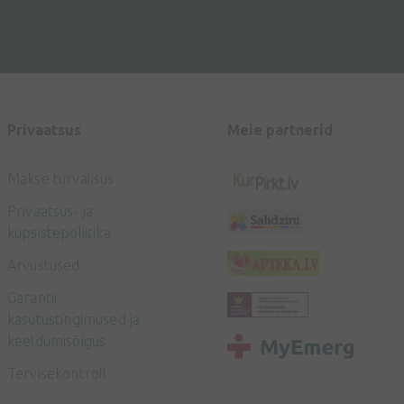
Privaatsus
Meie partnerid
Makse turvalisus
Privaatsus- ja
küpsistepoliitika
Arvustused
Garantii
kasutustingimused ja
keeldumisõigus
Tervisekontroll