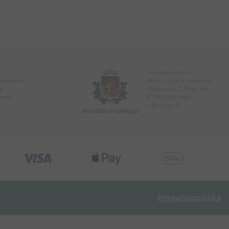
Tervisekontroll
enistuse
www.vi.gov.lv. Aadress:
a
Klijānu iela 7, Rīga. Tel:
pteek
67081600. Meil:
vi@vi.gov.lv
Privaatsuspoliitika