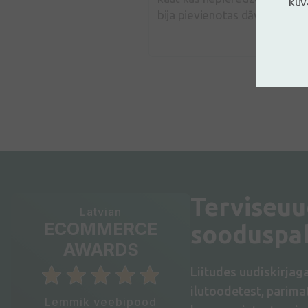
kuv
bija pievienotas dāvaniņas - v
Terviseuu
Latvian
ECOMMERCE
sooduspa
AWARDS
Liitudes uudiskirjag
ilutoodetest, parim
Lemmik veebipood