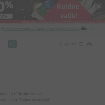
info@internetaptieka.lv
Kohaletoimetamise teave
FAQ
ET
Logi sisse
kaut ko tādu pirmo reizi
ēru kasti! Paldies un noteikti