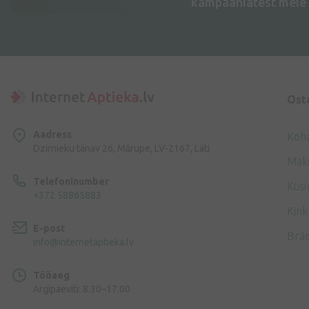
kampaaniatest meie 
Ost
Aadress
Koh
Dzirnieku tänav 26, Mārupe, LV-2167, Läti
Mak
Telefoninumber
Küsi
+372 58865883
Kink
E-post
Brä
info@internetaptieka.lv
Tööaeg
Argipäeviti: 8.30–17.00