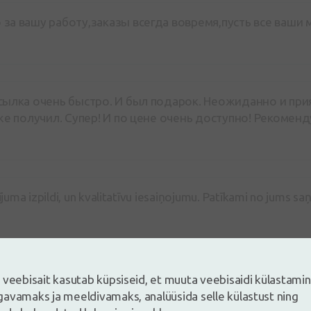
за вашу работу,заказы всегда вовремя,пусть все ваши
сылка очень быстро. И был подарок. Неожиданно и прия
уже получил. Супер! И по цене очень доступно! Рекоменд
juma izpildi, un kvalitatīvu iesaiņojumu. Patīkami no jums sa
 veebisait kasutab küpsiseid, et muuta veebisaidi külastami
internetaptiekas servisu - piegāde jau nākošajā dienā pēc pas
avamaks ja meeldivamaks, analüüsida selle külastust ning
 kastīti, man trūka vārdu, jo, neskatoties uz to, ka pasūtīju