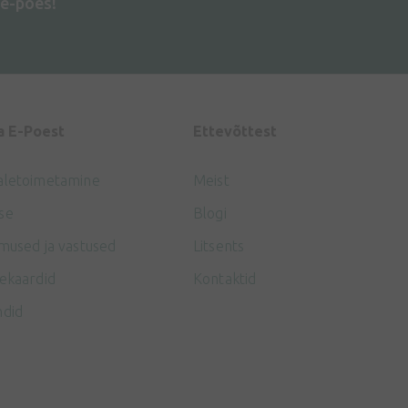
e-poes!
a E-Poest
Ettevõttest
aletoimetamine
Meist
se
Blogi
mused ja vastused
Litsents
ekaardid
Kontaktid
ndid