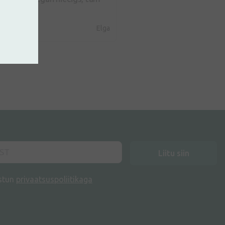
Elga
Liitu siin
stun
privaatsuspoliitikaga