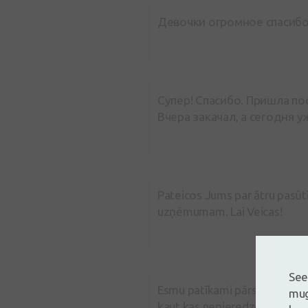
Девочки огромное спасибо 
Супер! Спасибо. Пришла по
Вчера закачал, а сегодня 
Pateicos Jums par ātru pasūtī
uzņēmumam. Lai Veicas!
See
Esmu patīkami pārsteigta par 
mug
kaut kas nepieredzēts! Atverot