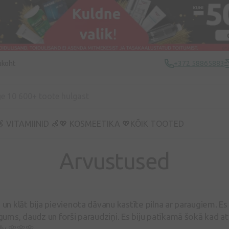
ukoht
+372 58865883
 VITAMIINID 🍏
💖 KOSMEETIKA 💖
KÕIK TOOTED
Arvustused
n klāt bija pievienota dāvanu kastīte pilna ar paraugiem. Es 
ums, daudz un forši paraudziņi. Es biju patīkamā šokā kad atv
.lv 🌸🌸🌸