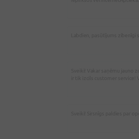
Labdien, pasūtījums zibenīgi s
Sveiki! Vakar saņēmu jauno zo
ir tik izcils customer service!
Sveiki! Sirsnīgs paldies par ope