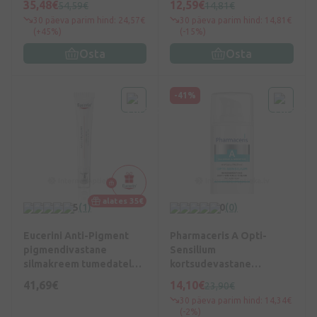
35,48€
12,59€
54,59€
14,81€
30 päeva parim hind: 24,57€
30 päeva parim hind: 14,81€
(+45%)
(-15%)
Osta
Osta
-41%
alates 35€
5
(1)
0
(0)
Eucerini Anti-Pigment
Pharmaceris A Opti-
pigmendivastane
Sensilium
silmakreem tumedatele
kortsudevastane
silmaalustele, 15 ml
silmaümbruskreem, 15 ml
41,69€
14,10€
23,90€
30 päeva parim hind: 14,34€
(-2%)