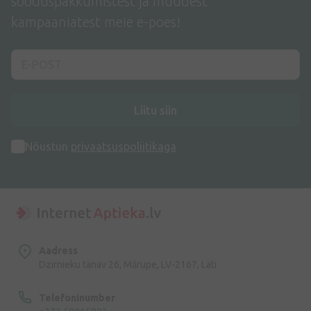
sooduspakkumistest ja muudest
kampaaniatest meie e-poes!
Liitu siin
Nõustun
privaatsuspoliitikaga
Aadress
Dzirnieku tänav 26, Mārupe, LV-2167, Läti
Telefoninumber