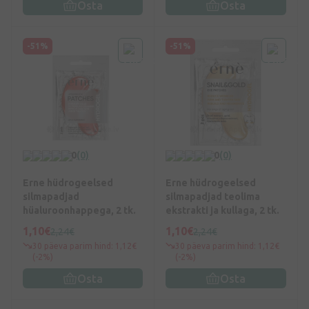
Osta
Osta
-51%
-51%
0
(0)
0
(0)
Erne hüdrogeelsed
Erne hüdrogeelsed
silmapadjad
silmapadjad teolima
hüaluroonhappega, 2 tk.
ekstrakti ja kullaga, 2 tk.
1,10€
1,10€
2,24€
2,24€
30 päeva parim hind: 1,12€
30 päeva parim hind: 1,12€
(-2%)
(-2%)
Osta
Osta