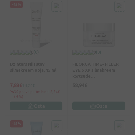
-45%
0
(0)
0
(0)
Dzintars Niisutav
FILORGA TIME- FILLER
silmakreem Roja, 15 ml
EYE 5 XP silmakreem
kortsude
korrigeerimiseks, 15 ml
7,83€
58,94€
14,24€
30 päeva parim hind: 8,54€
(-9%)
Osta
Osta
-45%