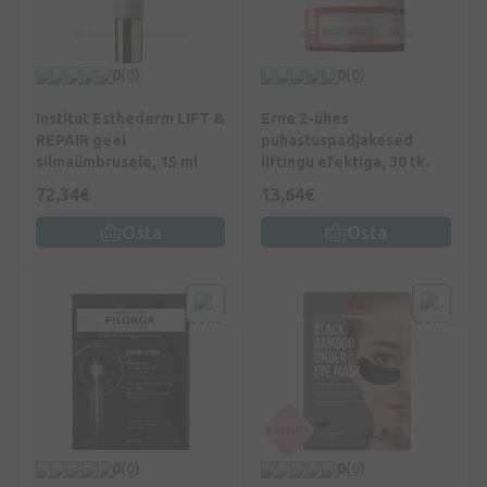
0
(0)
0
(0)
Institut Esthederm LIFT &
Erne 2-ühes
REPAIR geel
puhastuspadjakesed
silmaümbrusele, 15 ml
liftingu efektiga, 30 tk.
72,34€
13,64€
Osta
Osta
0
(0)
0
(0)