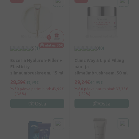
alates 35€
5
(1)
0
(0)
Eucerin Hyaluron-Filler +
Clinic Way 5 Lipid Filling
Elasticity
näo- ja
silmaümbruskreem, 15 ml
silmaümbruskreem, 50 ml
28,59€
29,24€
43,99€
44,99€
30 päeva parim hind: 43,99€
30 päeva parim hind: 37,35€
(-36%)
(-22%)
Osta
Osta