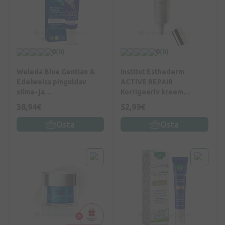
0
(0)
0
(0)
Weleda Blue Gentian &
Institut Esthederm
Edelweiss pinguldav
ACTIVE REPAIR
silma- ja
Korrigeeriv kreem
huulekontuurikreem
silmaümbrusele, 15 ml
38,94€
52,99€
küpsele nahale, 10 ml
Osta
Osta