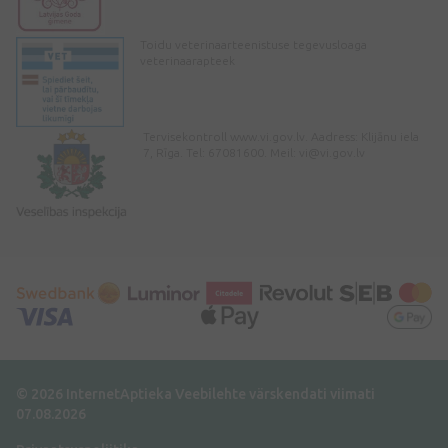
Toidu veterinaarteenistuse tegevusloaga
veterinaarapteek
Tervisekontroll www.vi.gov.lv. Aadress: Klijānu iela
7, Rīga. Tel: 67081600. Meil:
vi@vi.gov.lv
© 2026 InternetAptieka
Veebilehte värskendati viimati
07.08.2026