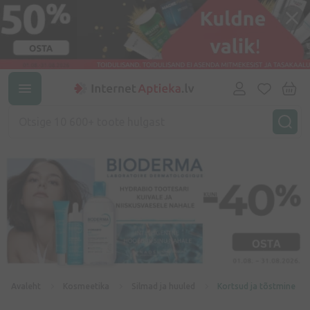
Avaleht
Kosmeetika
Silmad ja huuled
Kortsud ja tõstmine