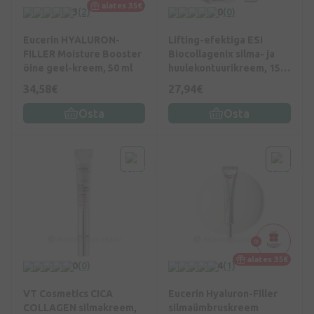
alates 35€
3
(2)
0
(0)
Eucerin HYALURON-
Lifting-efektiga ESI
FILLER Moisture Booster
Biocollagenix silma- ja
öine geel-kreem, 50 ml
huulekontuurikreem, 15
ml
34,58€
27,94€
Osta
Osta
alates 35€
0
(0)
4
(1)
VT Cosmetics CICA
Eucerin Hyaluron-Filler
COLLAGEN silmakreem,
silmaümbruskreem