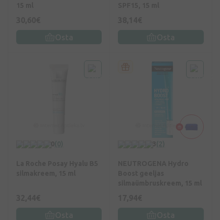
15 ml
SPF15, 15 ml
30,60€
38,14€
Osta
Osta
0
(0)
3
(2)
La Roche Posay Hyalu B5
NEUTROGENA Hydro
silmakreem, 15 ml
Boost geeljas
silmaümbruskreem, 15 ml
32,44€
17,94€
Osta
Osta