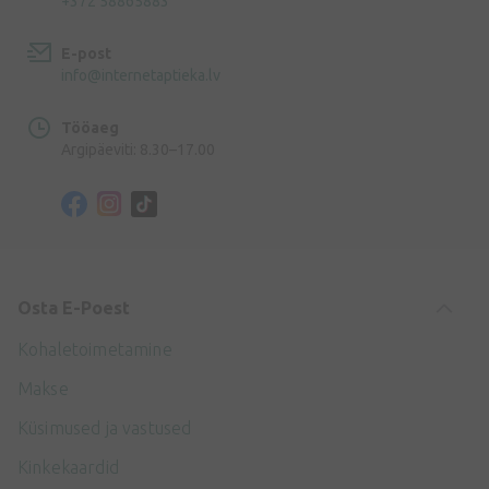
+372 58865883
E-post
info@internetaptieka.lv
Tööaeg
Argipäeviti: 8.30–17.00
Osta E-Poest
Kohaletoimetamine
Makse
Küsimused ja vastused
Kinkekaardid