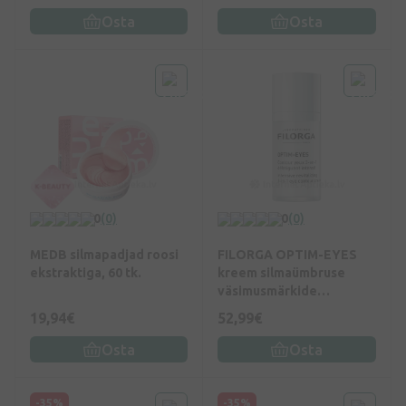
Osta
Osta
0
(0)
0
(0)
MEDB silmapadjad roosi
FILORGA OPTIM-EYES
ekstraktiga, 60 tk.
kreem silmaümbruse
väsimusmärkide
vähendamiseks, 15 ml
19,94€
52,99€
Osta
Osta
-35%
-35%