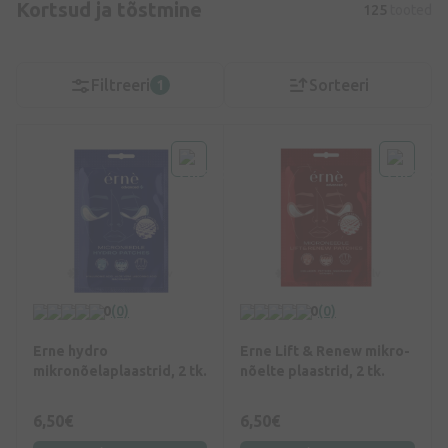
Kortsud ja tõstmine
125
tooted
Filtreeri
Sorteeri
1
0
(0)
0
(0)
Erne hydro
Erne Lift & Renew mikro­
mikronõelaplaastrid, 2 tk.
nõelte plaastrid, 2 tk.
6,50€
6,50€