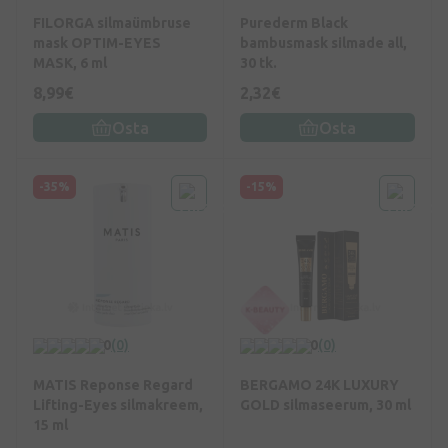
FILORGA silmaümbruse
Purederm Black
mask OPTIM-EYES
bambusmask silmade all,
MASK, 6 ml
30 tk.
8,99€
2,32€
Osta
Osta
-35%
-15%
0
(0)
0
(0)
MATIS Reponse Regard
BERGAMO 24K LUXURY
Lifting-Eyes silmakreem,
GOLD silmaseerum, 30 ml
15 ml