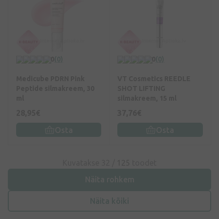
0
(0)
0
(0)
Medicube PDRN Pink
VT Cosmetics REEDLE
Peptide silmakreem, 30
SHOT LIFTING
ml
silmakreem, 15 ml
28,95€
37,76€
Osta
Osta
Kuvatakse 32 /
125
toodet
Näita rohkem
Näita kõiki