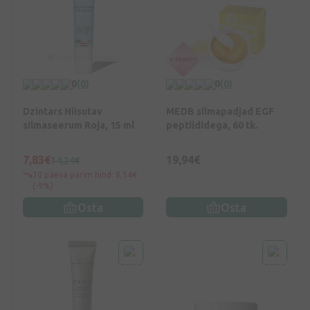
0
(0)
0
(0)
Dzintars Niisutav
MEDB silmapadjad EGF
silmaseerum Roja, 15 ml
peptiididega, 60 tk.
7,83€
19,94€
14,24€
30 päeva parim hind: 8,54€
(-9%)
Osta
Osta