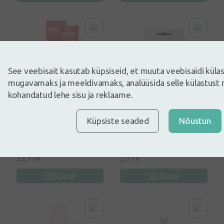
See veebisait kasutab küpsiseid, et muuta veebisaidi kül
mugavamaks ja meeldivamaks, analüüsida selle külastust 
kohandatud lehe sisu ja reklaame.
0
(0)
0
(0)
Küpsiste seaded
Nõustun
Weleda
Erne hüdrogeel
Pomegranat+Maca
silmapadjad
pinguldav silmakreem, 12
kollageeniga, 2 tk
ml
33,14€
2,17€
Osta
Osta