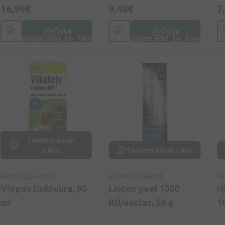
16,99€
9,48€
7
Osta
Osta
Tarnime ainult
Lätis
Tarnime ainult Lätis
Käsimüügiravimid
Käsimüügiravimid
Kä
Viirpuu tinktuura, 90
Lioton geel 1000
H
ml
RÜ/aastas, 50 g
1