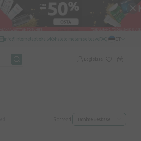
info@internetaptieka.lv
Kohaletoimetamise teave
FAQ
ET
Logi sisse
Sorteeri:
ted
Tarnime Eestisse