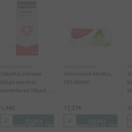
Käsimüügiravimid
Käsimüügiravimid
Kä
Valentis südame
Venorutoni kindlus,
V
löögisagedust
30 tabletti
k
parandavad tilgad, 30
tk
ml
1,44€
17,27€
3
Osta
Osta