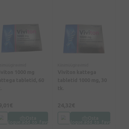
simüügiravimid
Käsimüügiravimid
iviton 1000 mg
Viviton kattega
attega tabletid, 60
tabletid 1000 mg, 30
.
tk.
9,01€
24,32€
Osta
Osta