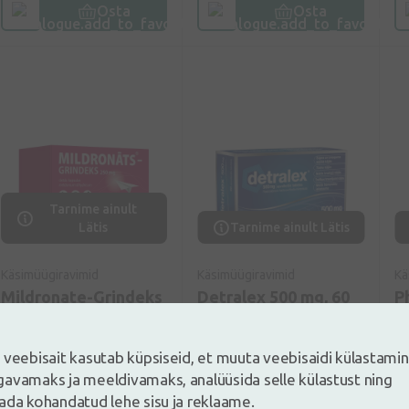
Osta
Osta
Tarnime ainult
Lätis
Tarnime ainult Lätis
Käsimüügiravimid
Käsimüügiravimid
Kä
Mildronate-Grindeks
Detralex 500 mg, 60
P
250 mg kõvakapslid,
tabletti
t
60 tk.
 veebisait kasutab küpsiseid, et muuta veebisaidi külastami
avamaks ja meeldivamaks, analüüsida selle külastust ning
18,41€
24,99€
1
ada kohandatud lehe sisu ja reklaame.