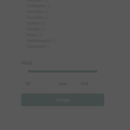
Detralex
(4)
Dolobene
(1)
Fercelan
(2)
Ferretab
(2)
Flabien
(2)
Grindex
(2)
Hesio
(3)
Hjertemagnyl
(2)
Magnerot
(1)
Meldonium
(1)
Mildronāts
(1)
Hind
Panangin
(2)
Phlebodia
(2)
RFF
(7)
Thrombo ASS
(3)
kuni
Tothema
(1)
Troxevasin
(4)
Venescin
(1)
Valige