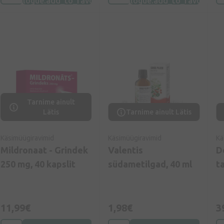
Tarnime ainult
Lätis
Tarnime ainult Lätis
Käsimüügiravimid
Käsimüügiravimid
Kä
Mildronaat - Grindek
Valentis
D
250 mg, 40 kapslit
südametilgad, 40 ml
t
11,99€
1,98€
3