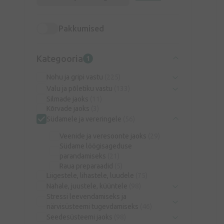
Pakkumised
Kategooria
1
Nohu ja gripi vastu
(225)
Valu ja põletiku vastu
(133)
Silmade jaoks
(11)
Kõrvade jaoks
(3)
Südamele ja vereringele
(56)
Veenide ja veresoonte jaoks
(29)
Südame löögisageduse
parandamiseks
(21)
Raua preparaadid
(5)
Liigestele, lihastele, luudele
(75)
Nahale, juustele, küüntele
(98)
Stressi leevendamiseks ja
närvisüsteemi tugevdamiseks
(46)
Seedesüsteemi jaoks
(98)