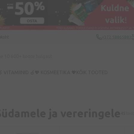
ukoht
+372 58865883
 VITAMIINID 🍏
💖 KOSMEETIKA 💖
KÕIK TOOTED
Südamele ja vereringele
45
too