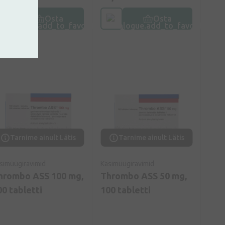
Osta
Osta
Tarnime ainult Lätis
Tarnime ainult Lätis
simüügiravimid
Käsimüügiravimid
hrombo ASS 100 mg,
Thrombo ASS 50 mg,
00 tabletti
100 tabletti