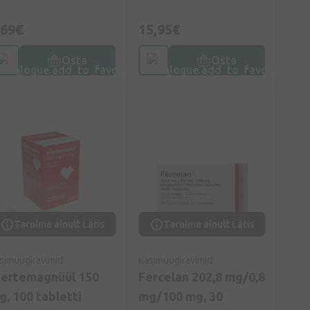
,69€
15,95€
Osta
Osta
Tarnime ainult Lätis
Tarnime ainult Lätis
simüügiravimid
Käsimüügiravimid
jertemagnüül 150
Fercelan 202,8 mg/0,8
g, 100 tabletti
mg/100 mg, 30