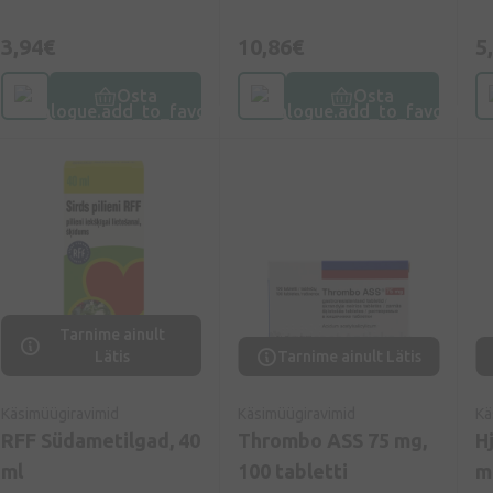
3,94€
10,86€
5
Osta
Osta
Tarnime ainult
Lätis
Tarnime ainult Lätis
Käsimüügiravimid
Käsimüügiravimid
Kä
RFF Südametilgad, 40
Thrombo ASS 75 mg,
H
ml
100 tabletti
m