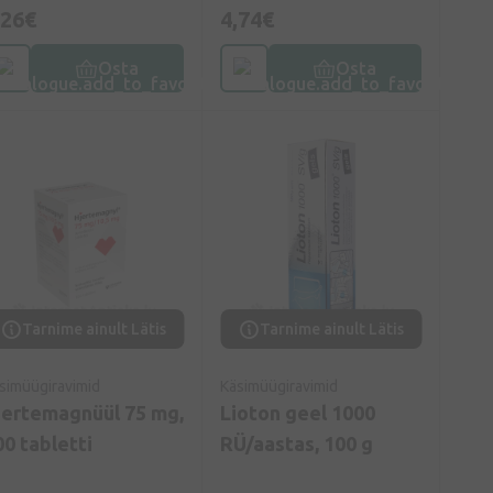
,26€
4,74€
Osta
Osta
Tarnime ainult Lätis
Tarnime ainult Lätis
simüügiravimid
Käsimüügiravimid
jertemagnüül 75 mg,
Lioton geel 1000
00 tabletti
RÜ/aastas, 100 g