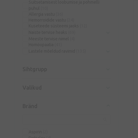
Suitsetamisest loobumise ja pohmelli
puhul
(10)
Allergia vastu
(36)
Hemorroidide vastu
(24)
Kuseteede süsteemi jaoks
(12)
Naiste tervise heaks
(69)
Meeste tervise nimel
(4)
Homöopaatia
(41)
Lastele mõeldud ravimid
(135)
Sihtgrupp
Valikud
Bränd
Aspirin
(2)