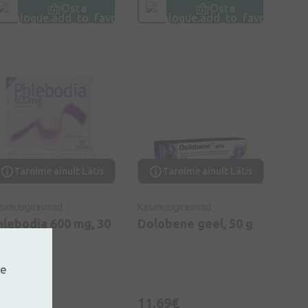
Osta
Osta
Tarnime ainult Lätis
Tarnime ainult Lätis
simüügiravimid
Käsimüügiravimid
hlebodia 600 mg, 30
Dolobene geel, 50 g
abletti
ne
4,99€
11,69€