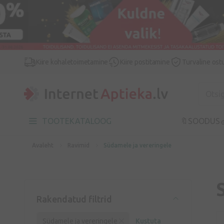
Kiire kohaletoimetamine
Kiire postitamine
Turvaline ost
TOOTEKATALOOG
🔖SOODUS

Avaleht
Ravimid
Südamele ja vereringele
Rakendatud filtrid
Südamele ja vereringele
Kustuta