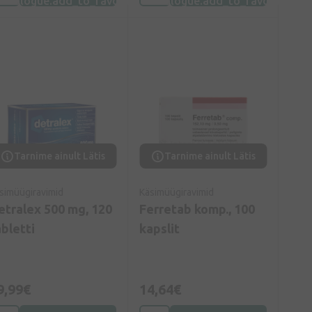
Tarnime ainult Lätis
Tarnime ainult Lätis
simüügiravimid
Käsimüügiravimid
etralex 500 mg, 120
Ferretab komp., 100
abletti
kapslit
9,99€
14,64€