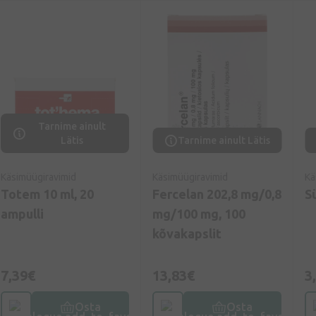
Tarnime ainult
Lätis
Tarnime ainult Lätis
Käsimüügiravimid
Käsimüügiravimid
Kä
Totem 10 ml, 20
Fercelan 202,8 mg/0,8
S
ampulli
mg/100 mg, 100
kõvakapslit
7,39€
13,83€
3
Osta
Osta