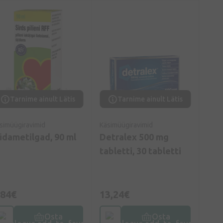
Tarnime ainult Lätis
Tarnime ainult Lätis
simüügiravimid
Käsimüügiravimid
üdametilgad, 90 ml
Detralex 500 mg
tabletti, 30 tabletti
,84€
13,24€
Osta
Osta