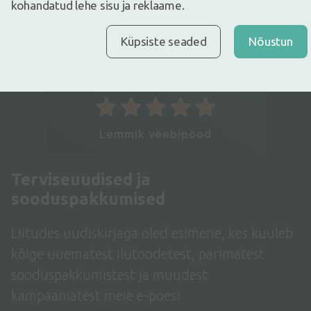
kohandatud lehe sisu ja reklaame.
Küpsiste seaded
Nõustun
Latvian
ECOMMERCE
AWARDS
Lemmik veebipood
Terviseuudised ja
sooduspakkumised
Liitudes uudiskirjaga oled esimene, kes kuuleb
kõige uuematest ilutoodetest, parimatest
sooduspakkumistest ja muudest
kampaaniatest meie e-poes!