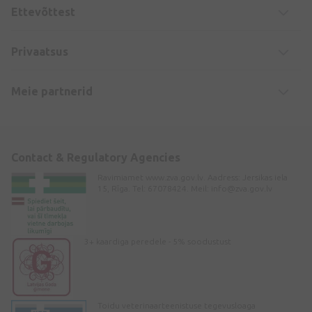
Ettevõttest
Privaatsus
Meie partnerid
Contact & Regulatory Agencies
Ravimiamet www.zva.gov.lv. Aadress: Jersikas iela
15, Rīga. Tel: 67078424. Meil:
info@zva.gov.lv
3+ kaardiga peredele - 5% soodustust
Toidu veterinaarteenistuse tegevusloaga