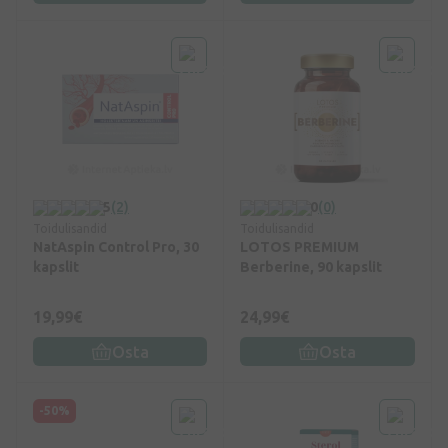
5
(2)
0
(0)
Toidulisandid
Toidulisandid
NatAspin Control Pro, 30
LOTOS PREMIUM
kapslit
Berberine, 90 kapslit
19,99€
24,99€
Osta
Osta
-50%