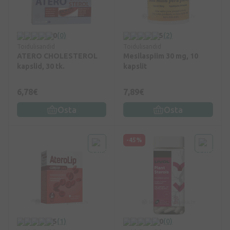
0
(0)
5
(2)
Toidulisandid
Toidulisandid
ATERO CHOLESTEROL
Mesilaspiim 30 mg, 10
kapslid, 30 tk.
kapslit
6,78€
7,89€
Osta
Osta
-45%
5
(1)
0
(0)