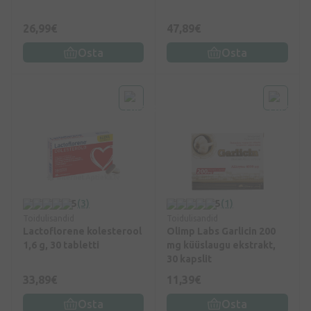
26,99€
47,89€
Osta
Osta
5
(3)
5
(1)
Toidulisandid
Toidulisandid
Lactoflorene kolesterool
Olimp Labs Garlicin 200
1,6 g, 30 tabletti
mg küüslaugu ekstrakt,
30 kapslit
33,89€
11,39€
Osta
Osta