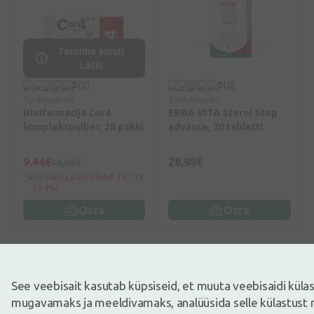
Tarnime ainult
Lätis
5
(2)
0
(0)
Toidulisandid
Toidulisandid
Bioifarmacija Cor4
ERBA VITA Sterol Stop
komplekspulber, 28 pakki
advance, 30 tabletti
9,44€
28,98€
18,89€
30 päeva parim hind: 14,17€
(-34%)
Osta
Osta
Kuvatakse 20 /
20
toodet
See veebisait kasutab küpsiseid, et muuta veebisaidi kül
mugavamaks ja meeldivamaks, analüüsida selle külastust 