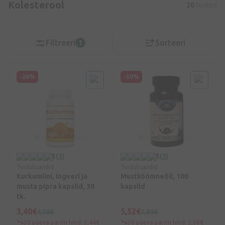
Kolesterool
20
tooted
Filtreeri
Sorteeri
1
-26%
-30%
5
(3)
5
(5)
Toidulisandid
Toidulisandid
Kurkumiini, ingveri ja
Mustköömneõli, 100
musta pipra kapslid, 30
kapslid
tk.
3,40€
5,52€
4,59€
7,89€
30 päeva parim hind: 3,44€
30 päeva parim hind: 5,68€