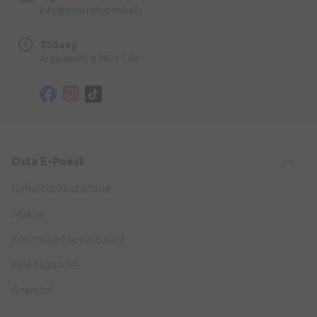
info@internetaptieka.lv
Tööaeg
Argipäeviti: 8.30–17.00
Osta E-Poest
Kohaletoimetamine
Makse
Küsimused ja vastused
Kinkekaardid
Brändid