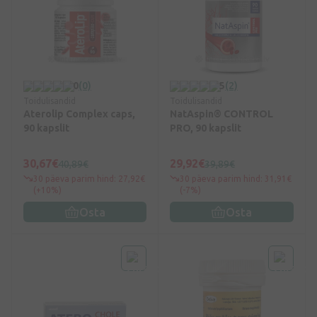
0
(0)
5
(2)
Toidulisandid
Toidulisandid
Aterolip Complex caps,
NatAspin® CONTROL
90 kapslit
PRO, 90 kapslit
30,67€
29,92€
40,89€
39,89€
30 päeva parim hind: 27,92€
30 päeva parim hind: 31,91€
(+10%)
(-7%)
Osta
Osta