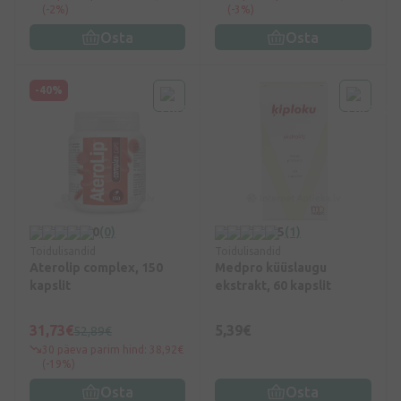
(-2%)
(-3%)
Osta
Osta
-40%
0
(0)
5
(1)
Toidulisandid
Toidulisandid
Aterolip complex, 150
Medpro küüslaugu
kapslit
ekstrakt, 60 kapslit
31,73€
5,39€
52,89€
30 päeva parim hind: 38,92€
(-19%)
Osta
Osta