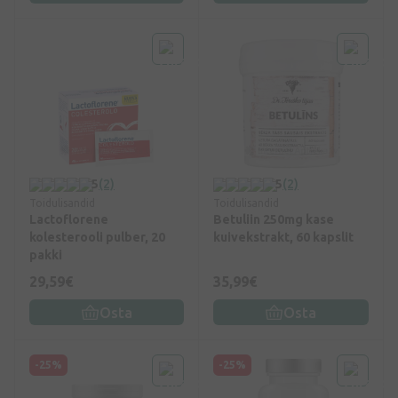
5
(2)
5
(2)
Toidulisandid
Toidulisandid
Lactoflorene
Betuliin 250mg kase
kolesterooli pulber, 20
kuivekstrakt, 60 kapslit
pakki
29,59€
35,99€
Osta
Osta
-25%
-25%