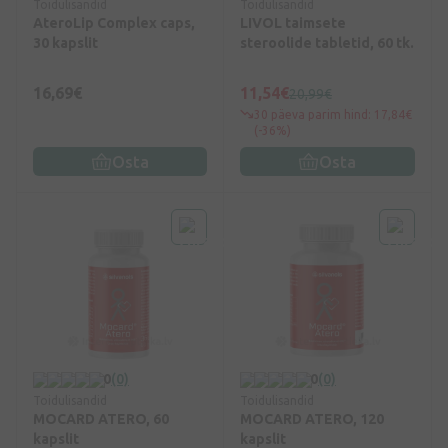
Toidulisandid
Toidulisandid
AteroLip Complex caps,
LIVOL taimsete
30 kapslit
steroolide tabletid, 60 tk.
16,69€
11,54€
20,99€
30 päeva parim hind: 17,84€
(-36%)
Osta
Osta
0
(0)
0
(0)
Toidulisandid
Toidulisandid
MOCARD ATERO, 60
MOCARD ATERO, 120
kapslit
kapslit