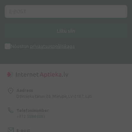
Liitu siin
Nõustun
privaatsuspoliitikaga
Aadress
Dzirnieku tänav 26, Mārupe, LV-2167, Läti
Telefoninumber
+372 58865883
E-post