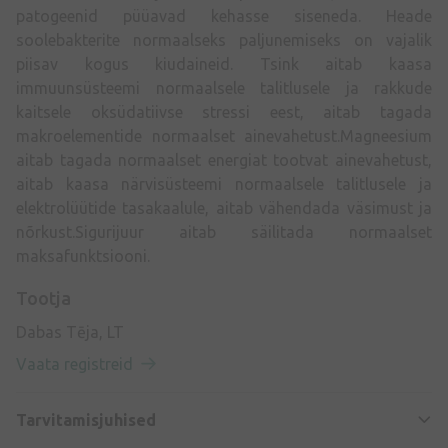
patogeenid püüavad kehasse siseneda. Heade
soolebakterite normaalseks paljunemiseks on vajalik
piisav kogus kiudaineid. Tsink aitab kaasa
immuunsüsteemi normaalsele talitlusele ja rakkude
kaitsele oksüdatiivse stressi eest, aitab tagada
makroelementide normaalset ainevahetust.Magneesium
aitab tagada normaalset energiat tootvat ainevahetust,
aitab kaasa närvisüsteemi normaalsele talitlusele ja
elektrolüütide tasakaalule, aitab vähendada väsimust ja
nõrkust.Sigurijuur aitab säilitada normaalset
maksafunktsiooni.
Tootja
Dabas Tēja, LT
Vaata registreid
Tarvitamisjuhised