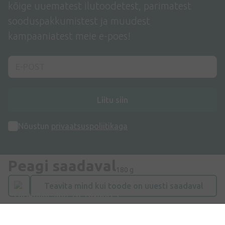
kõige uuematest ilutoodetest, parimatest
sooduspakkumistest ja muudest
kampaaniatest meie e-poes!
Liitu siin
Nõustun
privaatsuspoliitikaga
Peagi saadaval
180 g
Teavita mind kui toode on uuesti saadaval
Aadress
Dzirnieku tänav 26, Mārupe, LV-2167, Läti