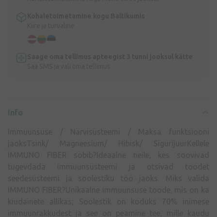
Kohaletoimetamine kogu Baltikumis
Kiire ja turvaline
Saage oma tellimus apteegist 3 tunni jooksul kätte
Saa SMS ja vali oma tellimus
Info
Immuunsuse / Närvisüsteemi / Maksa funktsiooni
jaoksTsink/ Magneesium/ Hibisk/ SigurijuurKellele
IMMUNO FIBER sobib?Ideaalne neile, kes soovivad
tugevdada immuunsüsteemi ja otsivad toodet
seedesüsteemi ja soolestiku töö jaoks. Miks valida
IMMUNO FIBER?Unikaalne immuunsuse toode, mis on ka
kiudainete allikas; Soolestik on koduks 70% inimese
immuunrakkudest ja see on peamine tee, mille kaudu