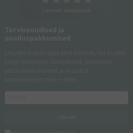
Lemmik veebipood
Terviseuudised ja
sooduspakkumised
Liitudes uudiskirjaga oled esimene, kes kuuleb
kõige uuematest ilutoodetest, parimatest
sooduspakkumistest ja muudest
kampaaniatest meie e-poes!
Liitu siin
Nõustun
privaatsuspoliitikaga