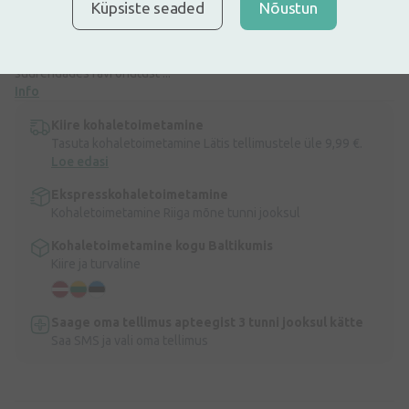
reumaatiliste sümptomite täiendavaks raviks. Aflubini tabletid
Küpsiste seaded
Nõustun
sisaldavad erinevate individuaalsete homöopaatiliste ravimite
kombinatsiooni. Aflubini komponentide spetsiifiline kombinatsioon
täiendab selle toime tulemusi, laiendades näidustuste valikut ning
suurendades ravi ohutust ...
Info
Kiire kohaletoimetamine
Tasuta kohaletoimetamine Lätis tellimustele üle 9,99 €.
Loe edasi
Ekspresskohaletoimetamine
Kohaletoimetamine Riiga mõne tunni jooksul
Kohaletoimetamine kogu Baltikumis
Kiire ja turvaline
Saage oma tellimus apteegist 3 tunni jooksul kätte
Saa SMS ja vali oma tellimus