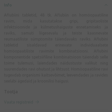
Info
Aflubiini tabletid, 48 tk. Aflubiin on homöopaatiline
ravim, mida kasutatakse gripi, gripitaoliste
infektsioonide ja külmetushaiguste ennetamiseks ja
raviks, samuti liigesevalu ja teiste kaasnevate
reumaatiliste sümptomite täiendavaks raviks. Aflubini
tabletid sisaldavad erinevate individuaalsete
homöopaatiliste ravimite kombinatsiooni. Aflubini
komponentide spetsiifiline kombinatsioon täiendab selle
toime tulemusi, laiendades näidustuste valikut ning
suurendades ravi ohutust ja lihtsust. Homöopaatiline ravi
tugevdab organismi kaitsevõimet, leevendades ja ravides
seeläbi ägedaid ja kroonilisi haigusi.
Tootja
Vaata registreid