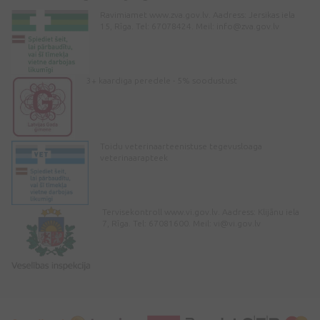
Ravimiamet www.zva.gov.lv. Aadress: Jersikas iela
15, Rīga. Tel: 67078424. Meil:
info@zva.gov.lv
3+ kaardiga peredele - 5% soodustust
Toidu veterinaarteenistuse tegevusloaga
veterinaarapteek
Tervisekontroll www.vi.gov.lv. Aadress: Klijānu iela
7, Rīga. Tel: 67081600. Meil:
vi@vi.gov.lv