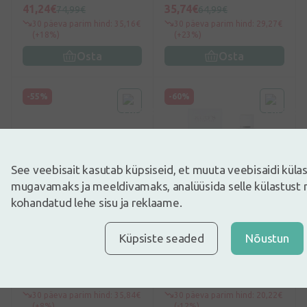
41,24€
35,74€
74,99€
64,99€
30 päeva parim hind: 35,16€
30 päeva parim hind: 29,27€
(+18%)
(+23%)
Osta
Osta
-55%
-60%
See veebisait kasutab küpsiseid, et muuta veebisaidi kül
mugavamaks ja meeldivamaks, analüüsida selle külastust 
kohandatud lehe sisu ja reklaame.
0
(0)
0
(0)
KUO’S VITAMIN C
KUO`S Sensitive
Küpsiste seaded
Nõustun
bioloogiline
puhastuspiim tundlikule
näokontsentraat, 6*5 ml
nahale, 150 ml
38,40€
17,98€
85,34€
44,94€
30 päeva parim hind: 35,84€
30 päeva parim hind: 20,22€
(+8%)
(-12%)