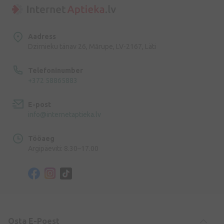
Aadress
Dzirnieku tänav 26, Mārupe, LV-2167, Läti
Telefoninumber
+372 58865883
E-post
info@internetaptieka.lv
Tööaeg
Argipäeviti: 8.30–17.00
Osta E-Poest