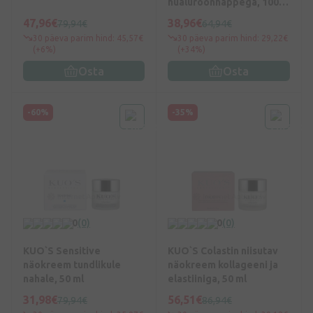
hüaluroonhappega, 100
ml
47,96€
38,96€
79,94€
64,94€
30 päeva parim hind: 45,57€
30 päeva parim hind: 29,22€
(+6%)
(+34%)
Osta
Osta
-60%
-35%
0
(0)
0
(0)
KUO`S Sensitive
KUO`S Colastin niisutav
näokreem tundlikule
näokreem kollageeni ja
nahale, 50 ml
elastiiniga, 50 ml
31,98€
56,51€
79,94€
86,94€