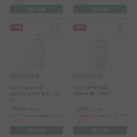
Osta
Osta
-60%
-60%
0
(0)
0
(0)
KUO`S Renewal
KUO`S RENEWAL
puhastusgeel näole, 150
näotoonik, 150 ml
ml
17,98€
16,78€
44,94€
41,94€
30 päeva parim hind: 20,22€
30 päeva parim hind: 19,32€
(-12%)
(-14%)
Osta
Osta