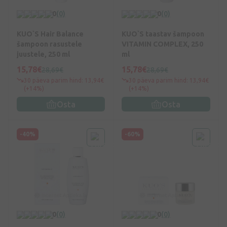
0
(0)
0
(0)
KUO`S Hair Balance
KUO`S taastav šampoon
šampoon rasustele
VITAMIN COMPLEX, 250
juustele, 250 ml
ml
15,78€
15,78€
28,69€
28,69€
30 päeva parim hind: 13,94€
30 päeva parim hind: 13,94€
(+14%)
(+14%)
Osta
Osta
-40%
-60%
0
(0)
0
(0)