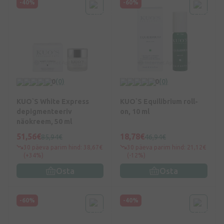
-40%
-60%
0
(0)
0
(0)
KUO`S White Express
KUO`S Equilibrium roll-
depigmenteeriv
on, 10 ml
näokreem, 50 ml
51,56€
18,78€
85,94€
46,94€
30 päeva parim hind: 38,67€
30 päeva parim hind: 21,12€
(+34%)
(-12%)
Osta
Osta
-60%
-40%