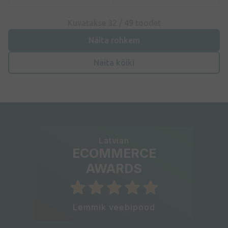
Kuvatakse 32 /
49
toodet
Näita rohkem
Näita kõiki
Latvian
ECOMMERCE
AWARDS
Lemmik veebipood