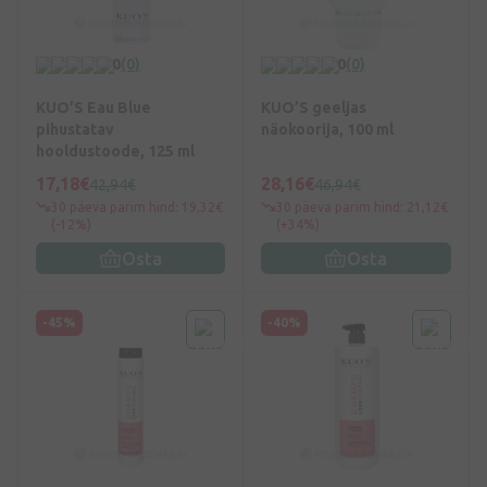
0
(0)
0
(0)
KUO’S Eau Blue
KUO’S geeljas
pihustatav
näokoorija, 100 ml
hooldustoode, 125 ml
17,18€
28,16€
42,94€
46,94€
30 päeva parim hind: 19,32€
30 päeva parim hind: 21,12€
(-12%)
(+34%)
Osta
Osta
-45%
-40%