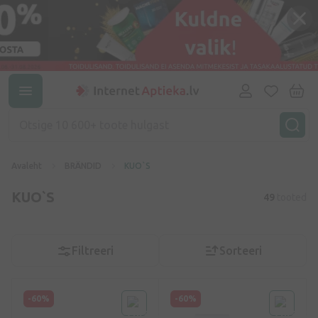
Avaleht
BRÄNDID
KUO`S
KUO`S
49
tooted
Filtreeri
Sorteeri
-60%
-60%