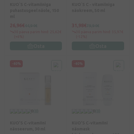
KUO`S C-vitamiiniga
KUO`S C - vitamiiniga
puhastusgeel näole, 150
näokreem, 50 ml
ml
26,96€
31,98€
44,94€
79,94€
30 päeva parim hind: 25,62€
30 päeva parim hind: 35,97€
(+6%)
(-12%)
Osta
Osta
-40%
-40%
0
(0)
0
(0)
KUO’S C-vitamiini
KUO’S C-vitamiini
näoseerum, 30 ml
näomask