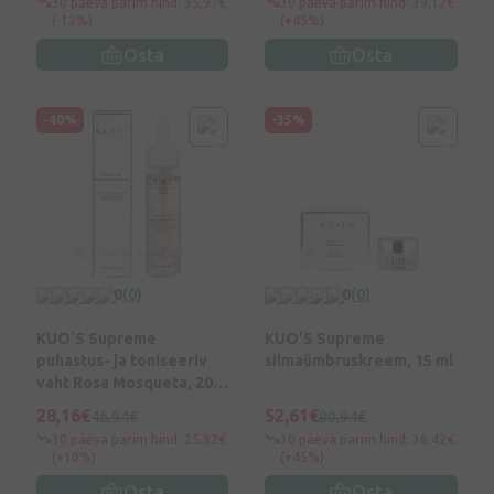
30 päeva parim hind: 35,97€
30 päeva parim hind: 39,12€
(-12%)
(+45%)
Osta
Osta
-40%
-35%
0
(0)
0
(0)
KUO`S Supreme
KUO’S Supreme
puhastus- ja toniseeriv
silmaümbruskreem, 15 ml
vaht Rosa Mosqueta, 200
ml
28,16€
52,61€
46,94€
80,94€
30 päeva parim hind: 25,82€
30 päeva parim hind: 36,42€
(+10%)
(+45%)
Osta
Osta