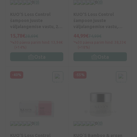
0
(0)
0
(0)
KUO’S Loss Control
KUO’S Loss Control
šampoon juuste
šampoon juuste
väljalangemise vastu, 250
väljalangemise vastu,
ml
1000 ml
15,78€
44,99€
28,69€
74,99€
30 päeva parim hind: 13,94€
30 päeva parim hind: 38,33€
(+14%)
(+18%)
Osta
Osta
-40%
-55%
0
(0)
0
(0)
KUO'S Loss Control
KUO`S Bamboo & argan