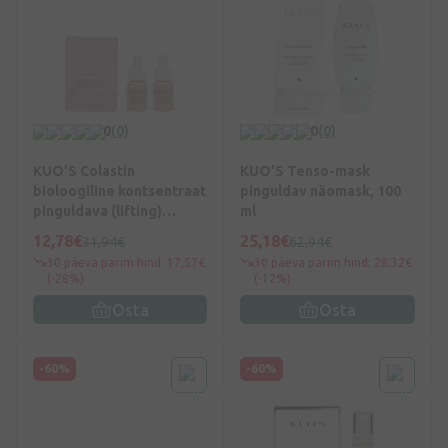
0
(0)
0
(0)
KUO’S Colastin
KUO’S Tenso-mask
bioloogiline kontsentraat
pinguldav näomask, 100
pinguldava (lifting)
ml
efektiga, 2x4 ml
12,78€
25,18€
31,94€
62,94€
30 päeva parim hind: 17,57€
30 päeva parim hind: 28,32€
(-28%)
(-12%)
Osta
Osta
-60%
-60%