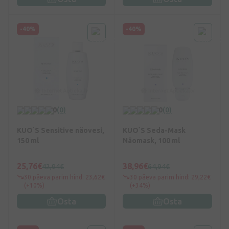
-40%
-40%
0
(0)
0
(0)
KUO`S Sensitive näovesi,
KUO`S Seda-Mask
150 ml
Näomask, 100 ml
25,76€
38,96€
42,94€
64,94€
30 päeva parim hind: 23,62€
30 päeva parim hind: 29,22€
(+10%)
(+34%)
Osta
Osta