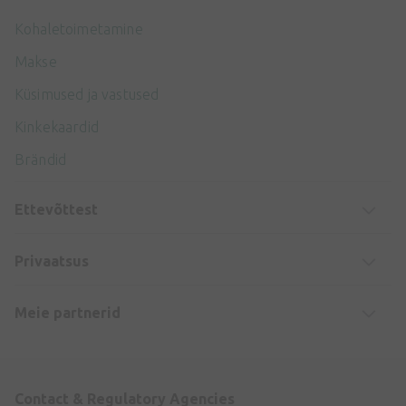
Kohaletoimetamine
Makse
Küsimused ja vastused
Kinkekaardid
Brändid
Ettevõttest
Privaatsus
Meie partnerid
Contact & Regulatory Agencies