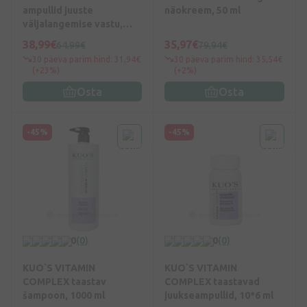
ampullid juuste
näokreem, 50 ml
väljalangemise vastu,
6x10 ml
38,99€
35,97€
64,99€
79,94€
30 päeva parim hind: 31,94€
30 päeva parim hind: 35,54€
(+23%)
(+2%)
Osta
Osta
-45%
-45%
0
(0)
0
(0)
KUO`S VITAMIN
KUO`S VITAMIN
COMPLEX taastav
COMPLEX taastavad
šampoon, 1000 ml
juukseampullid, 10*6 ml