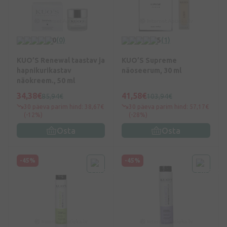
0
(0)
5
(1)
KUO’S Renewal taastav ja
KUO’S Supreme
hapnikurikastav
näoseerum, 30 ml
näokreem., 50 ml
34,38€
41,58€
85,94€
103,94€
30 päeva parim hind: 38,67€
30 päeva parim hind: 57,17€
(-12%)
(-28%)
Osta
Osta
-45%
-45%