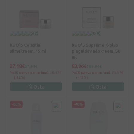
5
(2)
0
(0)
KUO`S Colastin
KUO’S Supreme K-plus
silmakreem, 15 ml
pinguldav näokreem, 50
ml
27,18€
83,96€
67,94€
139,94€
30 päeva parim hind: 30,57€
30 päeva parim hind: 75,57€
(-12%)
(+12%)
Osta
Osta
-60%
-40%