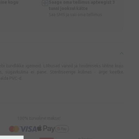
ine kogu
Saage oma tellimus apteegist 3
tunni jooksul kätte
Saa SMS ja vali oma tellimus
bi tundlikke igemeid. Lõbusad värvid ja hoidmiseks lihtne kuju.
s, sügavkülma ei pane. Steriliseerige külmas - ärge keetke.
isalda PVC-d.
100% turvaline makse!