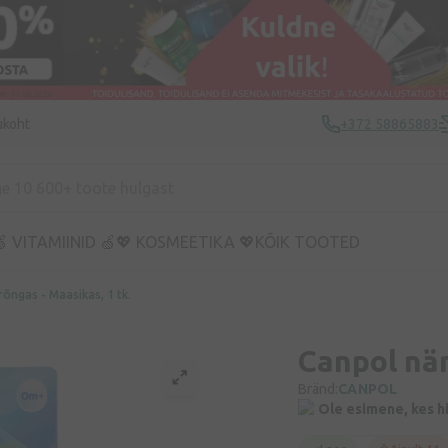
ukoht
+372 58865883
 VITAMIINID 🍏
💖 KOSMEETIKA 💖
KÕIK TOOTED
õngas - Maasikas, 1 tk.
Canpol när
Bränd:
CANPOL
Ole esimene, kes h