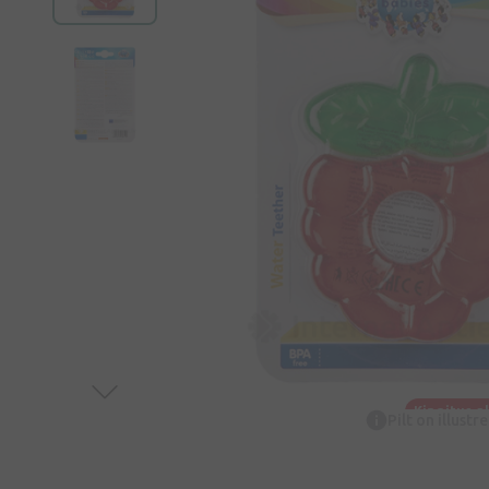
Kingitus a
Pilt on illustr