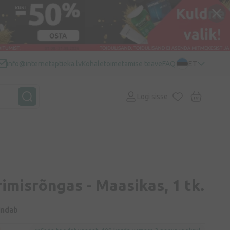
info@internetaptieka.lv
Kohaletoimetamise teave
FAQ
ET
Logi sisse
imisrõngas - Maasikas, 1 tk.
indab