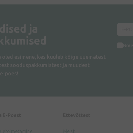
dised ja
kkumised
Nõu
a oled esimene, kes kuuleb kõige uuematest
atest sooduspakkumistest ja muudest
e-poes!
a E-Poest
Ettevõttest
aletoimetamine
Meist