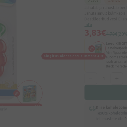
Laos
Ainult 11
Jahutab ja rahustab beeb
Jahuta ainult külmkapis,
Destilleeritud vesi. Ei s
Info
3,83€
4,79€
(20
Lego KINGI
Lastekaupade
Minifiguuride
Kingitus alates ostusummast 49€
automaatselt 
saab ainult 
Back To Sch
lates ostusummast 49€
Kiire kohaletoi
eeriv
Tasuta kohaletoi
tellimustele üle 9