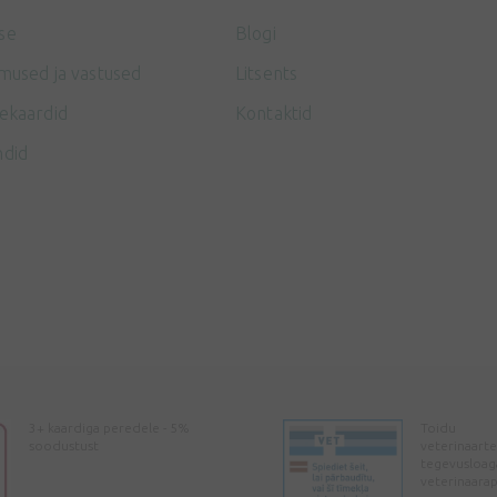
se
Blogi
mused ja vastused
Litsents
ekaardid
Kontaktid
ndid
3+ kaardiga peredele - 5%
Toidu
soodustust
veterinaarte
tegevusloag
veterinaara