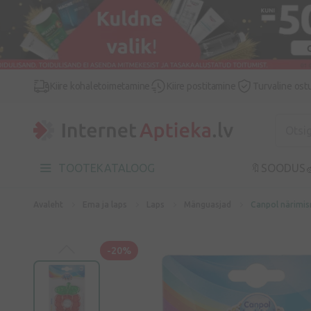
Kiire kohaletoimetamine
Kiire postitamine
Turvaline ost
TOOTEKATALOOG
🔖SOODUS

Avaleht
Ema ja laps
Laps
Mänguasjad
Canpol närimisr
-20%