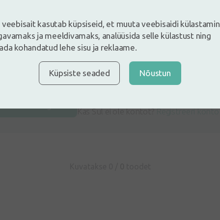
 veebisait kasutab küpsiseid, et muuta veebisaidi külastami
avamaks ja meeldivamaks, analüüsida selle külastust ning
ada kohandatud lehe sisu ja reklaame.
Küpsiste seaded
Nõustun
e ja jäta arvustus
ustus sisse logides
Kas Sul ei ole kontot?
Registreeri konto
Kuvatakse 0 /
0
toodet