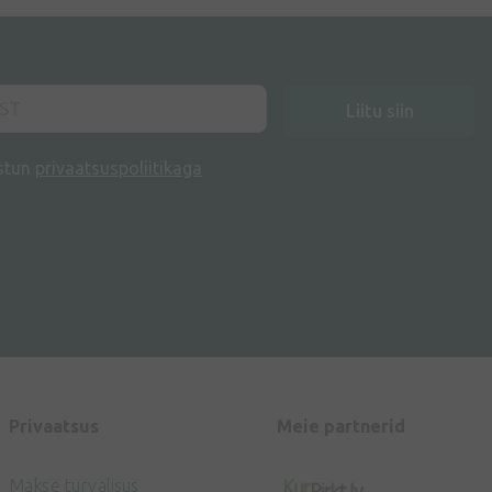
Liitu siin
stun
privaatsuspoliitikaga
Privaatsus
Meie partnerid
Makse turvalisus