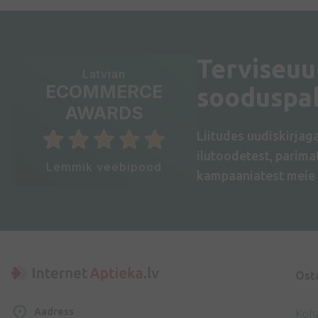
Terviseuu
Latvian
ECOMMERCE
sooduspa
AWARDS
Liitudes uudiskirjag
ilutoodetest, parim
Lemmik veebipood
kampaaniatest meie 
Ost
Aadress
Koh