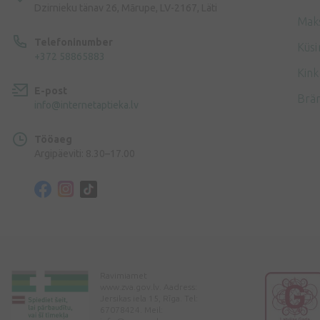
Dzirnieku tänav 26, Mārupe, LV-2167, Läti
Mak
Telefoninumber
Küsi
+372 58865883
Kink
E-post
Brä
info@internetaptieka.lv
Tööaeg
Argipäeviti: 8.30–17.00
Ravimiamet
www.zva.gov.lv. Aadress:
Jersikas iela 15, Rīga. Tel:
67078424. Meil: