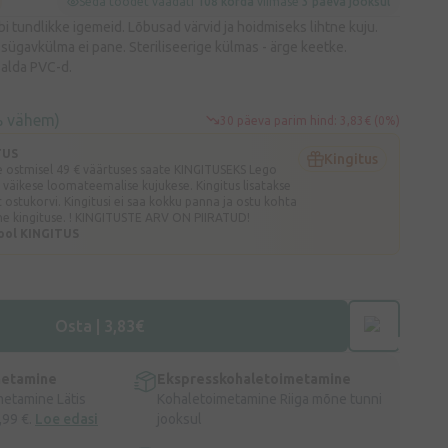
Seda toodet vaadati
108 korda
viimase
3 päeva jooksul
i tundlikke igemeid. Lõbusad värvid ja hoidmiseks lihtne kuju.
 sügavkülma ei pane. Steriliseerige külmas - ärge keetke.
isalda PVC-d.
% vähem)
30 päeva parim hind: 3,83€ (0%)
TUS
Kingitus
 ostmisel 49 € väärtuses saate KINGITUSEKS Lego
 väikese loomateemalise kujukese. Kingitus lisatakse
ostukorvi. Kingitusi ei saa kokku panna ja ostu kohta
ühe kingituse. ! KINGITUSTE ARV ON PIIRATUD!
ool KINGITUS
Osta | 3,83€
metamine
Ekspresskohaletoimetamine
metamine Lätis
Kohaletoimetamine Riiga mõne tunni
,99 €.
Loe edasi
jooksul