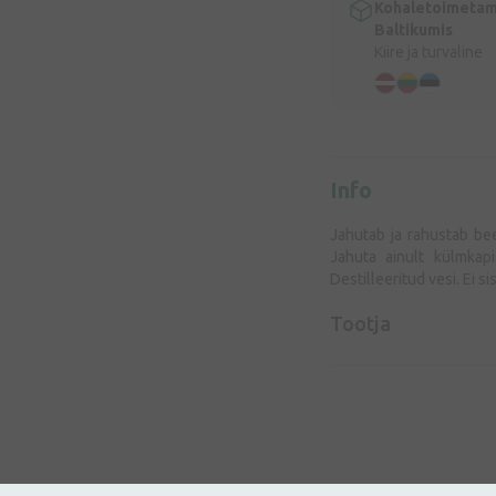
Kohaletoimetam
Baltikumis
Kiire ja turvaline
Info
Jahutab ja rahustab bee
Jahuta ainult külmkapi
Destilleeritud vesi. Ei s
Tootja