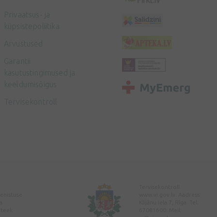
Privaatsus- ja
küpsistepoliitika
Arvustused
Garantii
kasutustingimused ja
keeldumisõigus
Tervisekontroll
Tervisekontroll
enistuse
www.vi.gov.lv. Aadress:
a
Klijānu iela 7, Rīga. Tel:
pteek
67081600. Meil: