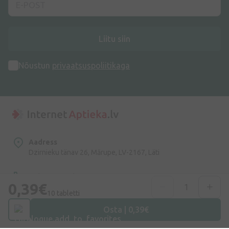
Liitu siin
Nõustun
privaatsuspoliitikaga
Aadress
Dzirnieku tänav 26, Mārupe, LV-2167, Läti
Telefoninumber
0,39€
+372 58865883
10 tabletti
Osta | 0,39€
E-post
info@internetaptieka.lv