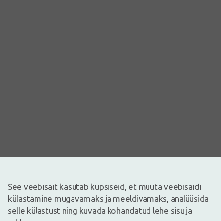
Pilt on illustreeriv
See veebisait kasutab küpsiseid, et muuta veebisaidi
0,39€
külastamine mugavamaks ja meeldivamaks, analüüsida
selle külastust ning kuvada kohandatud lehe sisu ja
Laos
Laos vaid mõned