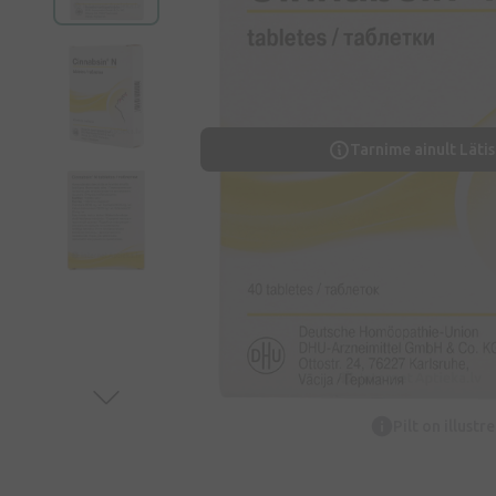
Tarnime ainult Lätis
Pilt on illustr