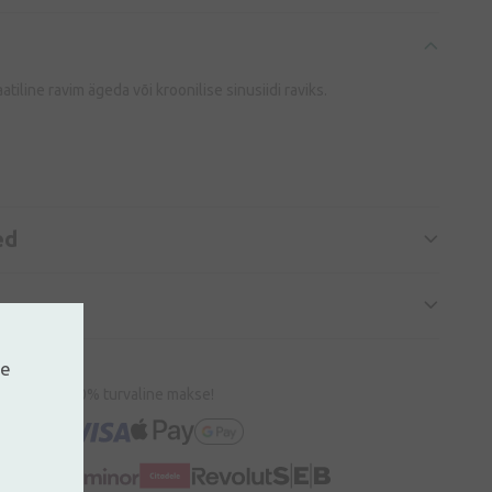
iline ravim ägeda või kroonilise sinusiidi raviks.
ed
ne
100% turvaline makse!