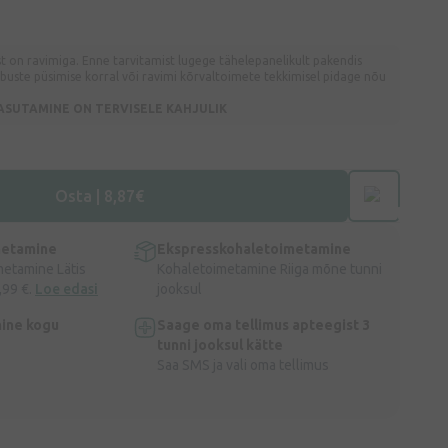
 on ravimiga. Enne tarvitamist lugege tähelepanelikult pakendis
ebuste püsimise korral või ravimi kõrvaltoimete tekkimisel pidage nõu
ASUTAMINE ON TERVISELE KAHJULIK
Osta | 8,87€
metamine
Ekspresskohaletoimetamine
metamine Lätis
Kohaletoimetamine Riiga mõne tunni
,99 €.
Loe edasi
jooksul
ine kogu
Saage oma tellimus apteegist 3
tunni jooksul kätte
Saa SMS ja vali oma tellimus