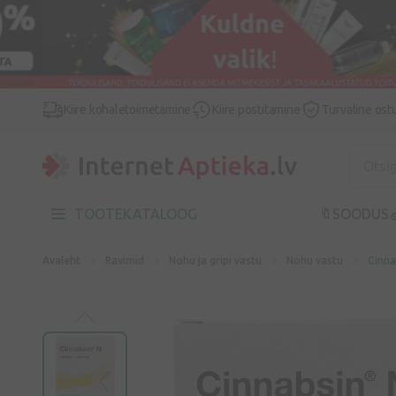
Kiire kohaletoimetamine
Kiire postitamine
Turvaline ost
TOOTEKATALOOG
🔖SOODUS

Avaleht
Ravimid
Nohu ja gripi vastu
Nohu vastu
Cinna