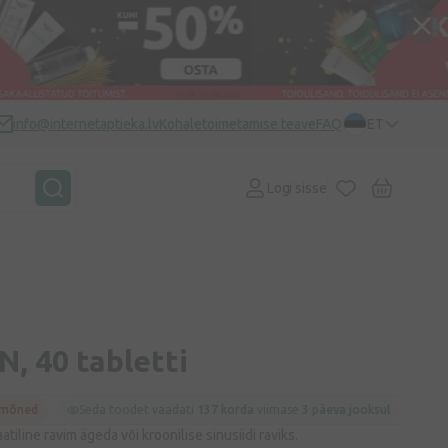
info@internetaptieka.lv
Kohaletoimetamise teave
FAQ
ET
Logi sisse
N, 40 tabletti
 mõned
Seda toodet vaadati
137 korda
viimase
3 päeva jooksul
iline ravim ägeda või kroonilise sinusiidi raviks.