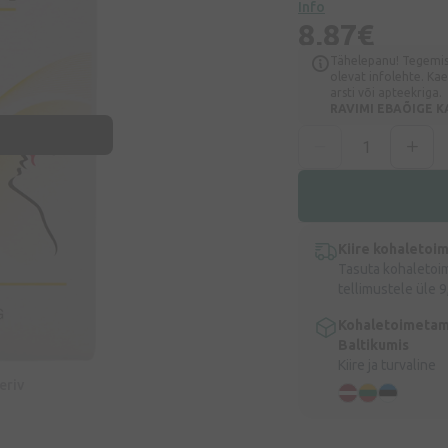
Info
8,87€
Tähelepanu! Tegemist
olevat infolehte. Ka
arsti või apteekriga.
RAVIMI EBAÕIGE K
Kiire kohaletoi
Tasuta kohaletoi
tellimustele üle 9
Kohaletoimetam
Baltikumis
Kiire ja turvaline
eeriv