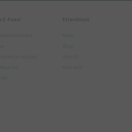
a E-Poest
Ettevõttest
aletoimetamine
Meist
se
Blogi
mused ja vastused
Litsents
ekaardid
Kontaktid
ndid