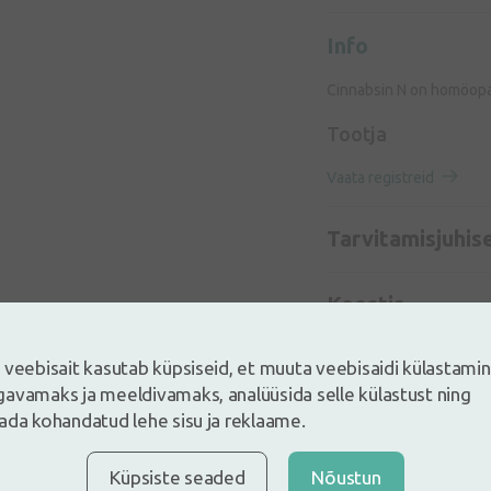
Info
Cinnabsin N on homöopaat
Tootja
Vaata registreid
Tarvitamisjuhis
Koostis
 veebisait kasutab küpsiseid, et muuta veebisaidi külastami
avamaks ja meeldivamaks, analüüsida selle külastust ning
ada kohandatud lehe sisu ja reklaame.
Küpsiste seaded
Nõustun