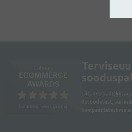
Terviseuu
Latvian
ECOMMERCE
sooduspa
AWARDS
Liitudes uudiskirjag
ilutoodetest, parim
Lemmik veebipood
kampaaniatest meie 