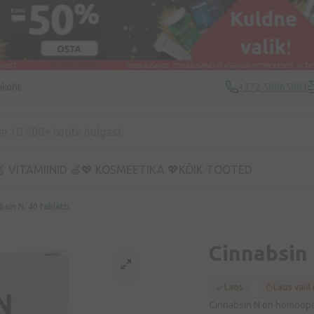
ukoht
+372 58865883
 VITAMIINID 🍏
💖 KOSMEETIKA 💖
KÕIK TOOTED
bsin N, 40 tabletti
Cinnabsin 
Laos
Laos vaid
Cinnabsin N on homöopaat