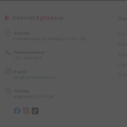
Ost
Aadress
Koh
Dzirnieku tänav 26, Mārupe, LV-2167, Läti
Mak
Telefoninumber
Küsi
+372 58865883
Kink
E-post
Brä
info@internetaptieka.lv
Tööaeg
Argipäeviti: 8.30–17.00