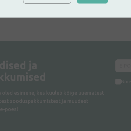
dised ja
kkumised
Nõu
a oled esimene, kes kuuleb kõige uuematest
atest sooduspakkumistest ja muudest
e-poes!