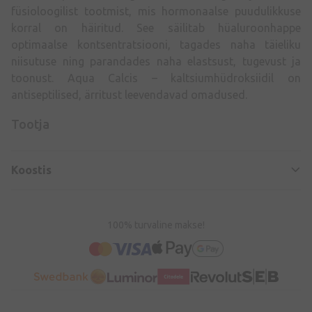
füsioloogilist tootmist, mis hormonaalse puudulikkuse
korral on häiritud. See säilitab hüaluroonhappe
optimaalse kontsentratsiooni, tagades naha täieliku
niisutuse ning parandades naha elastsust, tugevust ja
toonust. Aqua Calcis – kaltsiumhüdroksiidil on
antiseptilised, ärritust leevendavad omadused.
Tootja
Koostis
100% turvaline makse!