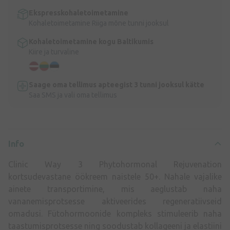
Ekspresskohaletoimetamine
Kohaletoimetamine Riiga mõne tunni jooksul
Kohaletoimetamine kogu Baltikumis
Kiire ja turvaline
Saage oma tellimus apteegist 3 tunni jooksul kätte
Saa SMS ja vali oma tellimus
Info
Clinic Way 3 Phytohormonal Rejuvenation
kortsudevastane öökreem naistele 50+. Nahale vajalike
ainete transportimine, mis aeglustab naha
vananemisprotsesse aktiveerides regeneratiivseid
omadusi. Fütohormoonide kompleks stimuleerib naha
taastumisprotsesse ning soodustab kollageeni ja elastiini