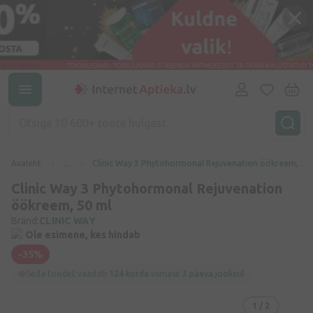
Avaleht
...
Clinic Way 3 Phytohormonal Rejuvenation öökreem, 50
Clinic Way 3 Phytohormonal Rejuvenation
öökreem, 50 ml
Bränd:
CLINIC WAY
Ole esimene, kes hindab
-35%
Seda toodet vaadati
124 korda
viimase
3 päeva jooksul
1
/ 2