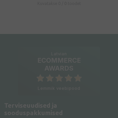
Kuvatakse 0 /
0
toodet
Latvian
ECOMMERCE
AWARDS
Lemmik veebipood
Terviseuudised ja
sooduspakkumised