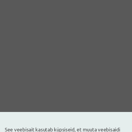
See veebisait kasutab küpsiseid, et muuta veebisaidi
Pilt on illustreeriv