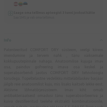
Saage oma tellimus apteegist 3 tunni jooksul kätte
Saa SMS ja vali oma tellimus
Info
Patenteeritud COMFORT DRY süsteem, veelgi kiirem
imendumine ja tervem nahk , tänu väiksemale
kokkupuutepinnale nahaga. Anatoomilise kujuga imav
osa, painduv gofreering imava osa keskel ja
superabsorbendi jaotus COMFORT DRY tehnoloogia
torudega. Topeltelastne vedelikku mitteläbilaskev barjäär
jälgib reie anatoomilist kuju, mis lisaks kaitseb lekke eest.
Aktiivne lõhnatõrjesüsteem. Imav kiht omab
antibakteriaalseid omadusi tänu superabsorbeeriva ja
kuiva destilleeritud teelehe ekstrakti kombinatsioonile,