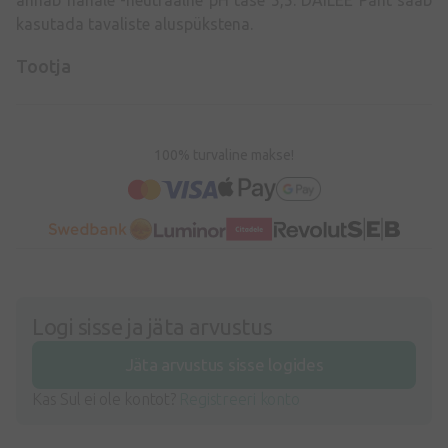
annab nahale -neutraalne pH tase 5,5. DAILEE Pant saab
kasutada tavaliste aluspükstena.
Tootja
100% turvaline makse!
Logi sisse ja jäta arvustus
Jäta arvustus sisse logides
Kas Sul ei ole kontot?
Registreeri konto