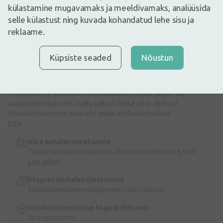
külastamine mugavamaks ja meeldivamaks, analüüsida
14,69€
selle külastust ning kuvada kohandatud lehe sisu ja
20,99€
(30% vähem)
reklaame.
30 päeva parim hind: 20,39€ (-28%)
Laos
Laos vaid mõned
Patenteeritud COMFORT DRY süsteem, veelgi kiirem imendumine
Küpsiste seaded
Nõustun
ja tervem nahk , tänu väiksemale kokkupuutepinnale nahaga.
Anatoomilise kujuga imav osa, painduv gofreering imava osa keskel
ja superabsorbendi jaotus COMFORT DRY tehnoloogia torudega.
Topeltelastne vedelikku mitteläbilaskev barjäär jälgib reie
anatoomilist kuju, mis lisaks kaitseb lekke eest. Aktiivne
lõhnatõrjesüsteem. Imav kiht omab antibakteriaalseid ...
Info
Kiire kohaletoimetamine
Tasuta kohaletoimetamine Lätis tellimustele üle 9,99 €.
Loe edasi
Ekspresskohaletoimetamine
Kohaletoimetamine Riiga mõne tunni jooksul
Kohaletoimetamine kogu Baltikumis
Kiire ja turvaline