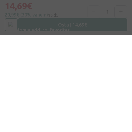
Aadress
14,69€
Dzirnieku tänav 26, Mārupe, LV-2167, Läti
20,99€
(30% vähem)
15 tk.
Telefoninumber
Osta | 14,69€
+372 58865883
E-post
info@internetaptieka.lv
Tööaeg
Argipäeviti: 8.30–17.00
Osta E-Poest
Kohaletoimetamine
Makse