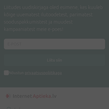
Liitudes uudiskirjaga oled esimene, kes kuuleb
kõige uuematest ilutoodetest, parimatest
sooduspakkumistest ja muudest
kampaaniatest meie e-poes!
Liitu siin
Nõustun
privaatsuspoliitikaga