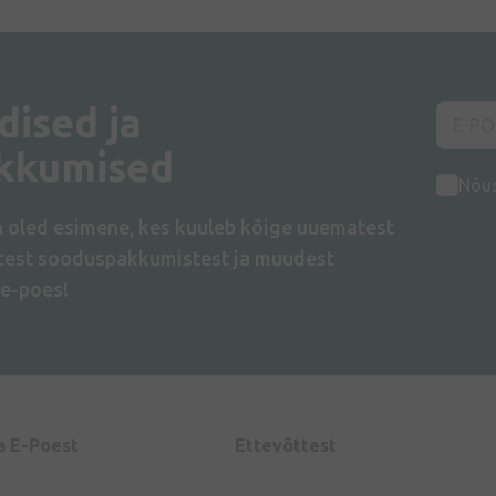
dised ja
kkumised
Nõu
a oled esimene, kes kuuleb kõige uuematest
atest sooduspakkumistest ja muudest
e-poes!
a E-Poest
Ettevõttest