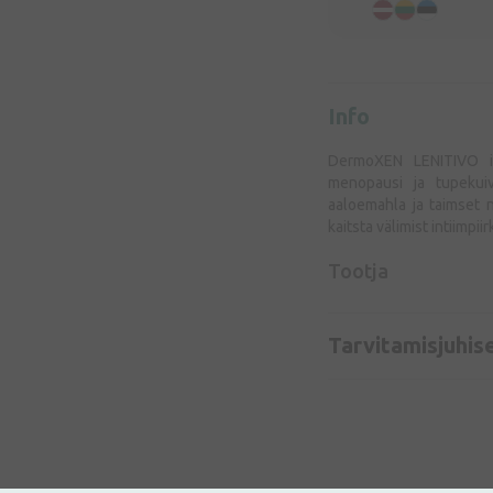
Info
DermoXEN LENITIVO in
menopausi ja tupekuivu
aaloemahla ja taimset n
kaitsta välimist intiimpi
Tootja
Tarvitamisjuhis