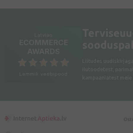
Terviseuu
Latvian
ECOMMERCE
sooduspa
AWARDS
Liitudes uudiskirjag
ilutoodetest, parim
Lemmik veebipood
kampaaniatest meie 
Ost