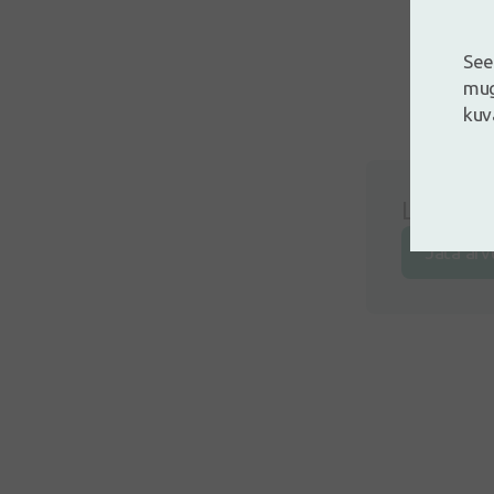
See
mug
kuv
Logi siss
Jäta arv