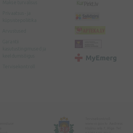
Makse turvalisus
Privaatsus- ja
küpsistepoliitika
Arvustused
Garantii
kasutustingimused ja
keeldumisõigus
Tervisekontroll
Tervisekontroll
enistuse
www.vi.gov.lv. Aadress:
a
Klijānu iela 7, Rīga. Tel:
pteek
67081600. Meil: