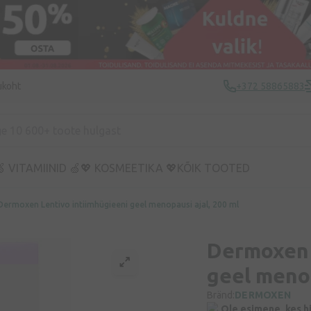
ukoht
+372 58865883
 VITAMIINID 🍏
💖 KOSMEETIKA 💖
KÕIK TOOTED
Dermoxen Lentivo intiimhügieeni geel menopausi ajal, 200 ml
Dermoxen 
geel menop
Bränd:
DERMOXEN
Ole esimene, kes h