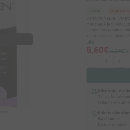
Laos
Laos vaid
DermoXEN LENITIVO inti
menopausi ja tupekuivuse
aaloemahla ja taimset ni
kaitsta välimist intiimpi
Info
8,60€
12,29€
(3
Kiire kohaletoi
Tasuta kohaletoi
tellimustele üle 9
eeriv
Kohaletoimetam
Baltikumis
Kiire ja turvaline