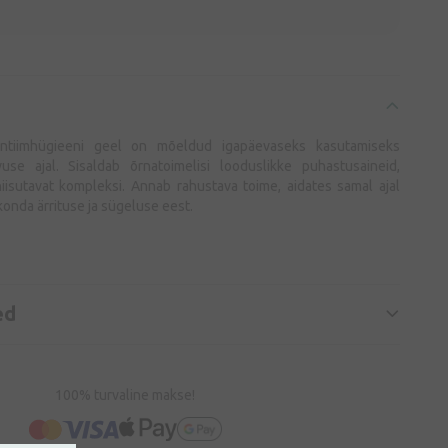
tiimhügieeni geel on mõeldud igapäevaseks kasutamiseks
se ajal. Sisaldab õrnatoimelisi looduslikke puhastusaineid,
iisutavat kompleksi. Annab rahustava toime, aidates samal ajal
irkonda ärrituse ja sügeluse eest.
ed
100% turvaline makse!