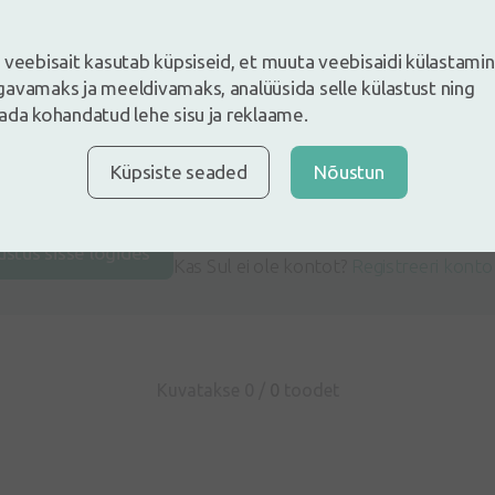
 veebisait kasutab küpsiseid, et muuta veebisaidi külastami
avamaks ja meeldivamaks, analüüsida selle külastust ning
ada kohandatud lehe sisu ja reklaame.
Küpsiste seaded
Nõustun
e ja jäta arvustus
ustus sisse logides
Kas Sul ei ole kontot?
Registreeri konto
Kuvatakse 0 /
0
toodet