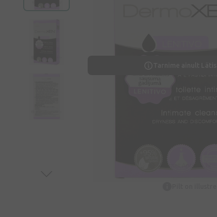
Tarnime ainult Lätis
Pilt on illustr