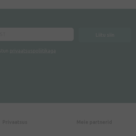
Liitu siin
stun
privaatsuspoliitikaga
Privaatsus
Meie partnerid