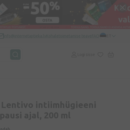
info@internetaptieka.lv
Kohaletoimetamise teave
FAQ
ET
Logi sisse
Lentivo intiimhügieeni
ausi ajal, 200 ml
indab