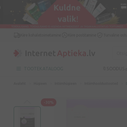
Kiire kohaletoimetamine
Kiire postitamine
Turvaline ost
TOOTEKATALOOG
🔖SOODUS

Avaleht
Hügieen
Intiimhügieen
Intiimhooldustooted
-30%