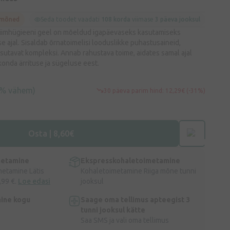
 mõned
Seda toodet vaadati
108 korda
viimase
3 päeva jooksul
imhügieeni geel on mõeldud igapäevaseks kasutamiseks
 ajal. Sisaldab õrnatoimelisi looduslikke puhastusaineid,
isutavat kompleksi. Annab rahustava toime, aidates samal ajal
irkonda ärrituse ja sügeluse eest.
0% vähem)
30 päeva parim hind: 12,29€ (-31%)
Osta | 8,60€
metamine
Ekspresskohaletoimetamine
metamine Lätis
Kohaletoimetamine Riiga mõne tunni
,99 €.
Loe edasi
jooksul
ine kogu
Saage oma tellimus apteegist 3
tunni jooksul kätte
Saa SMS ja vali oma tellimus