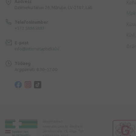
Aadress
Koh
Dzirnieku tänav 26, Mārupe, LV-2167, Läti
Mak
Telefoninumber
Küsi
+372 58865883
Kink
E-post
Brä
info@internetaptieka.lv
Tööaeg
Argipäeviti: 8.30–17.00
Ravimiamet
www.zva.gov.lv. Aadress:
Jersikas iela 15, Rīga. Tel:
67078424. Meil: