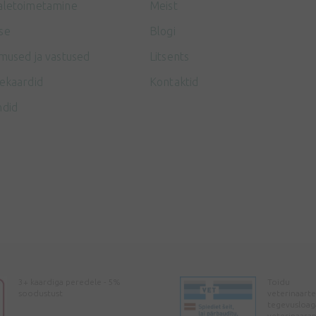
aletoimetamine
Meist
se
Blogi
mused ja vastused
Litsents
ekaardid
Kontaktid
ndid
3+ kaardiga peredele - 5%
Toidu
soodustust
veterinaarte
tegevusloag
veterinaara