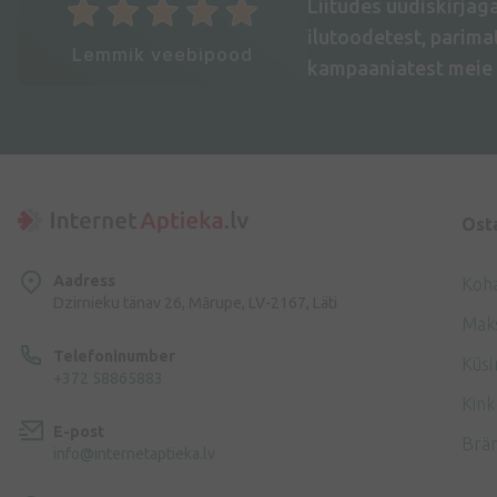
Liitudes uudiskirjag
ilutoodetest, parim
Lemmik veebipood
kampaaniatest meie 
Ost
Aadress
Koh
Dzirnieku tänav 26, Mārupe, LV-2167, Läti
Mak
Telefoninumber
Küsi
+372 58865883
Kink
E-post
Brä
info@internetaptieka.lv