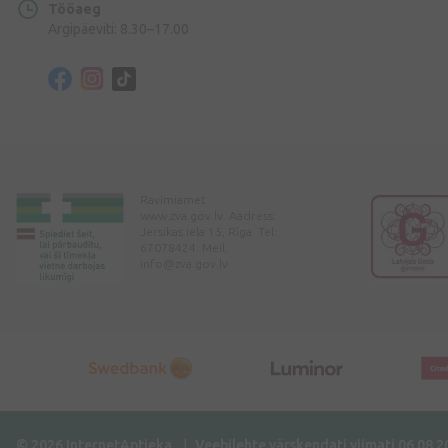
Tööaeg
Argipäeviti: 8.30–17.00
Ravimiamet
www.zva.gov.lv. Aadress:
Jersikas iela 15, Rīga. Tel:
67078424. Meil:
info@zva.gov.lv
© 2026 InternetAptieka
Veebilehte värskendati viimati 06.08.