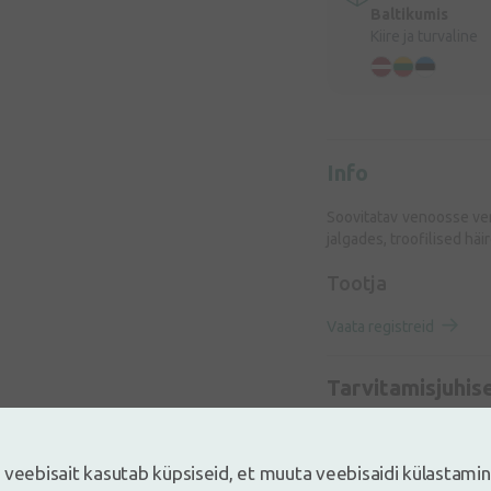
Baltikumis
Kiire ja turvaline
Info
Soovitatav venoosse ver
jalgades, troofilised häi
Tootja
Vaata registreid
Tarvitamisjuhis
Koostis
 veebisait kasutab küpsiseid, et muuta veebisaidi külastami