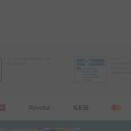
3+ kaardiga peredele - 5%
Toidu
soodustust
veterinaarte
tegevusloag
veterinaara
2026
Meie keeled: