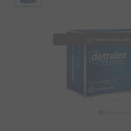
Tarnime ainult Lätis
Pilt on illustr