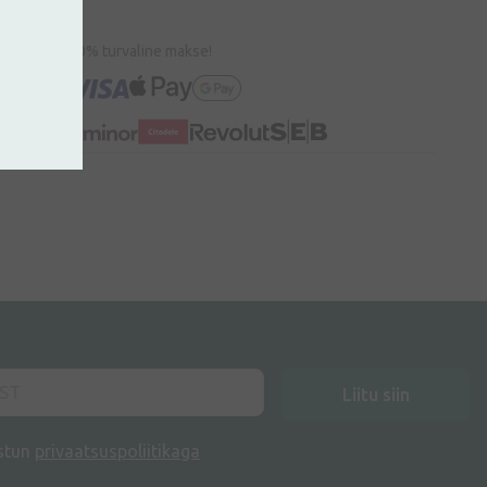
100% turvaline makse!
Liitu siin
stun
privaatsuspoliitikaga