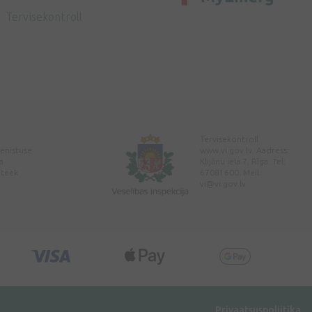
Tervisekontroll
Tervisekontroll
enistuse
www.vi.gov.lv. Aadress:
a
Klijānu iela 7, Rīga. Tel:
pteek
67081600. Meil:
vi@vi.gov.lv
Privaatsuspoliitika