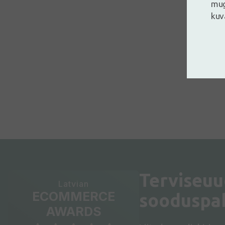
mug
kuv
Terviseuu
Latvian
ECOMMERCE
sooduspa
AWARDS