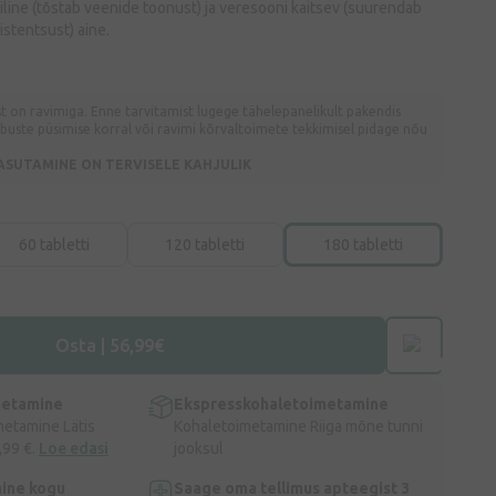
ne (tõstab veenide toonust) ja veresooni kaitsev (suurendab
stentsust) aine.
 on ravimiga. Enne tarvitamist lugege tähelepanelikult pakendis
ebuste püsimise korral või ravimi kõrvaltoimete tekkimisel pidage nõu
ASUTAMINE ON TERVISELE KAHJULIK
60 tabletti
120 tabletti
180 tabletti
Osta | 56,99€
metamine
Ekspresskohaletoimetamine
metamine Lätis
Kohaletoimetamine Riiga mõne tunni
,99 €.
Loe edasi
jooksul
ine kogu
Saage oma tellimus apteegist 3