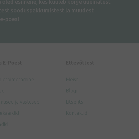
a oled esimene, kes kuuleb kõige uuematest
atest sooduspakkumistest ja muudest
e-poes!
a E-Poest
Ettevõttest
aletoimetamine
Meist
se
Blogi
mused ja vastused
Litsents
ekaardid
Kontaktid
ndid