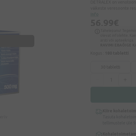
DETRALEX on venotoonili
väikeste veresoonte resi
Info
56,99€
Tähelepanu! Tegemist
olevat infolehte. Ka
arsti või apteekriga.
RAVIMI EBAÕIGE K
Kogus :
180 tabletti
30 tabletti
Kiire kohaletoi
eeriv
Tasuta kohaletoi
tellimustele üle 9
Kohaletoimetam