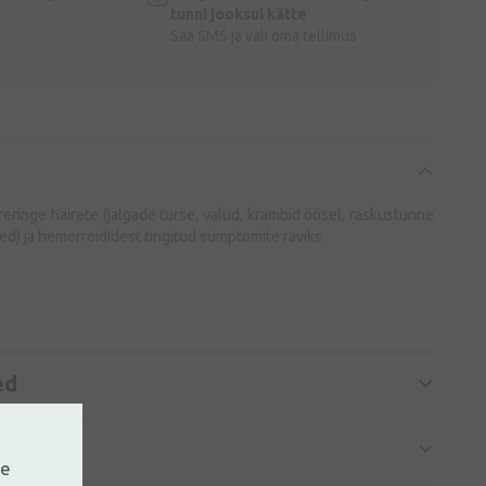
tunni jooksul kätte
Saa SMS ja vali oma tellimus
eringe häirete (jalgade turse, valud, krambid öösel, raskustunne
red) ja hemorroididest tingitud sümptomite raviks.
ed
ne