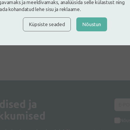
avamaks ja meeldivamaks, analüüsida selle külastust ning
ada kohandatud lehe sisu ja reklaame.
Küpsiste seaded
Nõustun
dised ja
kkumised
Nõu