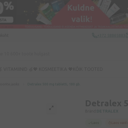
ukoht
+372 58865883
 VITAMIINID 🍏
💖 KOSMEETIKA 💖
KÕIK TOOTED
soonte jaoks
Detralex 500 mg tabletti, 180 gb.
Detralex 5
Bränd:
DETRALEX
Laos
Laos vaid