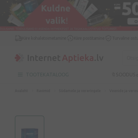
Kiire kohaletoimetamine
Kiire postitamine
Turvaline ost
TOOTEKATALOOG
🔖SOODUS

Avaleht
Ravimid
Südamele ja vereringele
Veenide ja vere