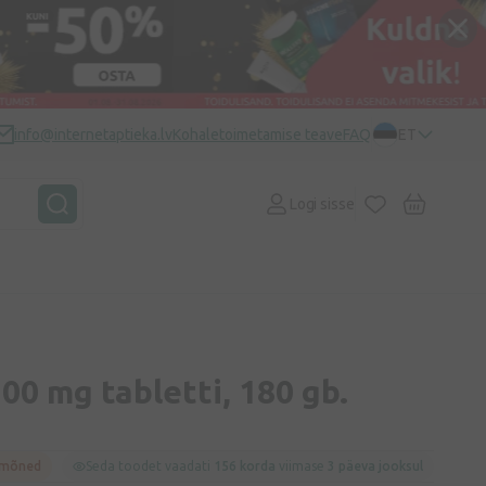
info@internetaptieka.lv
Kohaletoimetamise teave
FAQ
ET
Logi sisse
00 mg tabletti, 180 gb.
 mõned
Seda toodet vaadati
156 korda
viimase
3 päeva jooksul