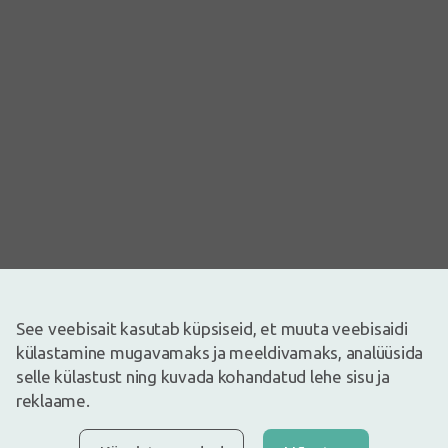
See veebisait kasutab küpsiseid, et muuta veebisaidi
Pilt on illustreeriv
külastamine mugavamaks ja meeldivamaks, analüüsida
selle külastust ning kuvada kohandatud lehe sisu ja
11,74€
reklaame.
Laos
Ainult 6
Rahustab ja taastab intensiivselt huuli antibakteriaalse toimega.