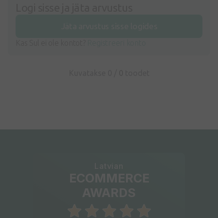
Logi sisse ja jäta arvustus
Jäta arvustus sisse logides
Kas Sul ei ole kontot?
Registreeri konto
Kuvatakse 0 /
0
toodet
Latvian
ECOMMERCE
AWARDS