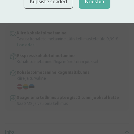
Küpsiste seaded
Nõustun
Kreemi õigeaegne kasutamine hoiab ära külmavillide tekke. Jahutab
huuli, vähendab tõmbamis- ja kipitustunnet. Muudab huuled
sametiselt pehmeks.
Info
Kiire kohaletoimetamine
Tasuta kohaletoimetamine Lätis tellimustele üle 9,99 €.
Loe edasi
Ekspresskohaletoimetamine
Kohaletoimetamine Riiga mõne tunni jooksul
Kohaletoimetamine kogu Baltikumis
Kiire ja turvaline
Saage oma tellimus apteegist 3 tunni jooksul kätte
Saa SMS ja vali oma tellimus
Info