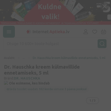
Avaleht
...
Dr. Hauschka kreem külmavillide ennetamiseks, 5 ml
Dr. Hauschka kreem külmavillide
ennetamiseks, 5 ml
Bränd:
DR. HAUSCHKA
Ole esimene, kes hindab
Seda toodet vaadati
102 korda
viimase
3 päeva jooksul
1
/ 3