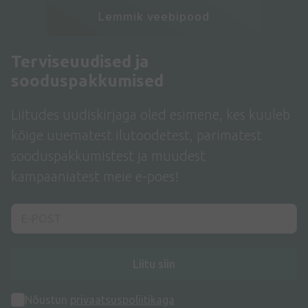
Lemmik veebipood
Terviseuudised ja
sooduspakkumised
Liitudes uudiskirjaga oled esimene, kes kuuleb
kõige uuematest ilutoodetest, parimatest
sooduspakkumistest ja muudest
kampaaniatest meie e-poes!
Liitu siin
Nõustun
privaatsuspoliitikaga