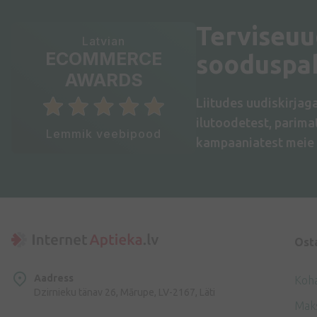
Terviseuu
Latvian
ECOMMERCE
sooduspa
AWARDS
Liitudes uudiskirjag
ilutoodetest, parim
Lemmik veebipood
kampaaniatest meie 
Ost
Aadress
Koh
Dzirnieku tänav 26, Mārupe, LV-2167, Läti
Mak