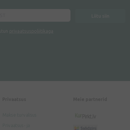
Liitu siin
stun
privaatsuspoliitikaga
Privaatsus
Meie partnerid
Makse turvalisus
Privaatsus- ja