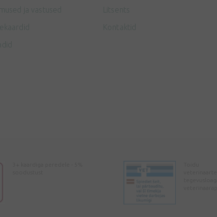
mused ja vastused
Litsents
ekaardid
Kontaktid
ndid
3+ kaardiga peredele - 5%
Toidu
soodustust
veterinaarte
tegevusloag
veterinaara