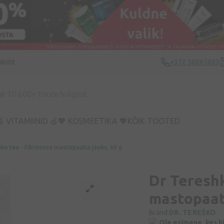
ukoht
+372 58865883
 VITAMIINID 🍏
💖 KOSMEETIKA 💖
KÕIK TOOTED
ko tee - Fibroosse mastopaatia jaoks, 60 g
Dr Tereshk
mastopaati
Bränd:
DR. TEREŠKO
Ole esimene, kes h