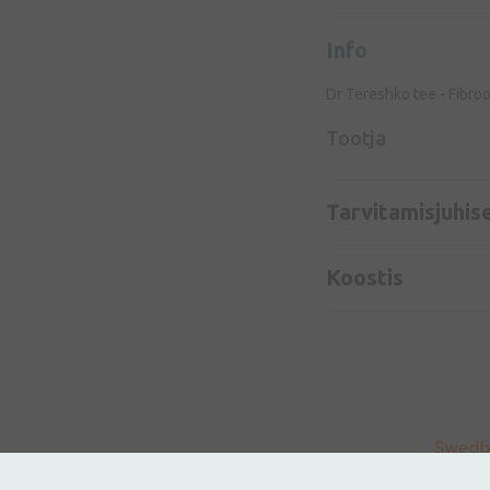
Info
Dr Tereshko tee - Fibro
Tootja
Tarvitamisjuhis
Koostis