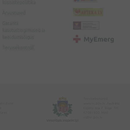
küpsistepoliitika
Arvustused
Garantii
kasutustingimused ja
keeldumisõigus
Tervisekontroll
Tervisekontroll
enistuse
www.vi.gov.lv. Aadress:
a
Klijānu iela 7, Rīga. Tel:
pteek
67081600. Meil:
vi@vi.gov.lv