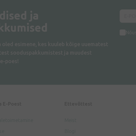
dised ja
kkumised
Nõu
a oled esimene, kes kuuleb kõige uuematest
atest sooduspakkumistest ja muudest
e-poes!
a E-Poest
Ettevõttest
aletoimetamine
Meist
se
Blogi