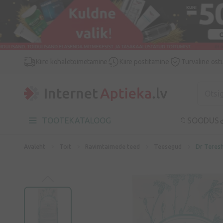
Kiire kohaletoimetamine
Kiire postitamine
Turvaline ost
TOOTEKATALOOG
🔖SOODUS

Avaleht
Toit
Ravimtaimede teed
Teesegud
Dr Teresh