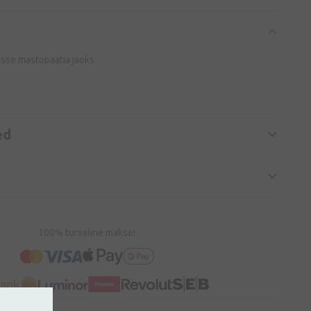
osse mastopaatia jaoks
ed
100% turvaline makse!