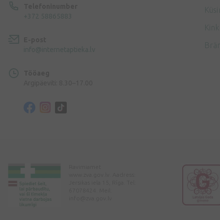
Telefoninumber
Küsi
+372 58865883
Kink
E-post
Brä
info@internetaptieka.lv
Tööaeg
Argipäeviti: 8.30–17.00
Ravimiamet
www.zva.gov.lv. Aadress:
Jersikas iela 15, Rīga. Tel:
67078424. Meil:
info@zva.gov.lv