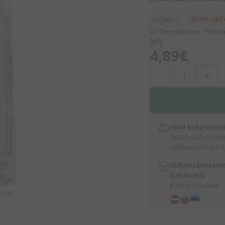
Laos
Laos vaid
Dr Tereshko tee - Fibro
Info
4,89€
Kiire kohaletoi
Tasuta kohaletoi
tellimustele üle 9
Kohaletoimetam
Baltikumis
Kiire ja turvaline
eeriv