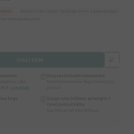
 mõned
Seda toodet vaadati
120 korda
viimase
3 päeva jooksul
osse mastopaatia jaoks
Osta | 4,89€
metamine
Ekspresskohaletoimetamine
metamine Lätis
Kohaletoimetamine Riiga mõne tunni
,99 €.
Loe edasi
jooksul
ine kogu
Saage oma tellimus apteegist 3
tunni jooksul kätte
Saa SMS ja vali oma tellimus