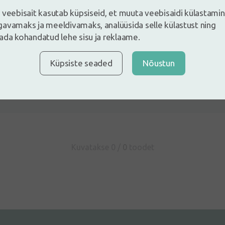
 veebisait kasutab küpsiseid, et muuta veebisaidi külastami
avamaks ja meeldivamaks, analüüsida selle külastust ning
ada kohandatud lehe sisu ja reklaame.
Küpsiste seaded
Nõustun
e ja jäta arvustus
ustus sisse logides
Kas Sul ei ole kontot?
Registreeri konto
Kuvatakse 0 /
0
toodet