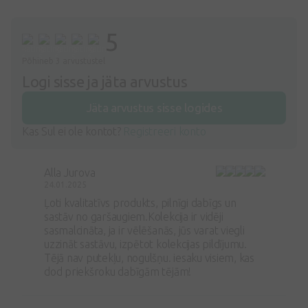
5
Põhineb 3 arvustustel
Logi sisse ja jäta arvustus
Jäta arvustus sisse logides
Kas Sul ei ole kontot?
Registreeri konto
Alla Jurova
24.01.2025
Ļoti kvalitatīvs produkts, pilnīgi dabīgs un
sastāv no garšaugiem.Kolekcija ir vidēji
sasmalcināta, ja ir vēlēšanās, jūs varat viegli
uzzināt sastāvu, izpētot kolekcijas pildījumu.
Tējā nav putekļu, nogulšņu. iesaku visiem, kas
dod priekšroku dabīgām tējām!